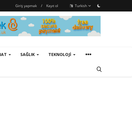
Giriş yapmak
/
Kayıt ol
Turkish
ANAT
SAĞLIK
TEKNOLOJI