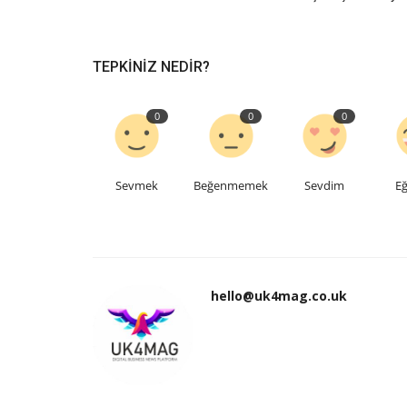
TEPKINIZ NEDIR?
0
0
0
Sevmek
Beğenmemek
Sevdim
Eğ
hello@uk4mag.co.uk