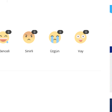
0
0
0
0
lenceli
Sinirli
Üzgün
Vay