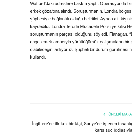
Watford’daki adreslere baskın yaptı. Operasyonda biri 
erkek gözaltına alındı. Soruşturmanın, Londra bölgesi
şüphesiyle bağlantılı olduğu belirtildi. Ayrıca altı kiş
kaydedildi. Londra Terörle Mücadele Polisi yetkilisi 
soruşturmanın parçası olduğunu söyledi. Flanagan, “Bug
engellemek amacıyla yürüttüğümüz çalışmaların bir par
olabileceğini anlıyoruz. Şüpheli bir durum görülmesi ha
kullandı.
ÖNCEKI MAKA
İngiltere'de ilk kez bir kişi, Suriye'de işlenen insanl
karşı suç iddiasıyla