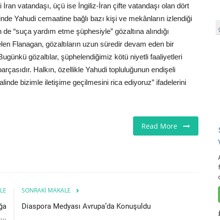
İran vatandaşı, üçü ise İngiliz-İran çifte vatandaşı olan dört
nde Yahudi cemaatine bağlı bazı kişi ve mekânların izlendiği
inin de “suça yardım etme şüphesiyle” gözaltına alındığı
Helen Flanagan, gözaltıların uzun süredir devam eden bir
ünkü gözaltılar, şüphelendiğimiz kötü niyetli faaliyetleri
çasıdır. Halkın, özellikle Yahudi topluluğunun endişeli
linde bizimle iletişime geçilmesini rica ediyoruz” ifadelerini
Read More
LE
SONRAKI MAKALE
ığa
Diaspora Medyası Avrupa’da Konuşuldu
...