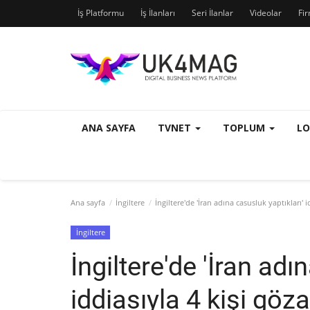
İş Platformu
İş İlanları
Seri İlanlar
Videolar
Fi
ANA SAYFA
TVNET
TOPLUM
L
Ana sayfa
İngiltere
İngiltere'de 'İran adına casusluk yaptıkları' i
İngiltere
İngiltere'de 'İran adı
iddiasıyla 4 kişi göza