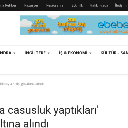
rma Rehberi
Pazaryeri
Restoranlar
Etkinlik
Hakkımızda
İletişim
ONDRA
İNGILTERE
İŞ & EKONOMI
KÜLTÜR - S
ddiasıyla 4 kişi gözaltına alındı
na casusluk yaptıkları'
ltına alındı