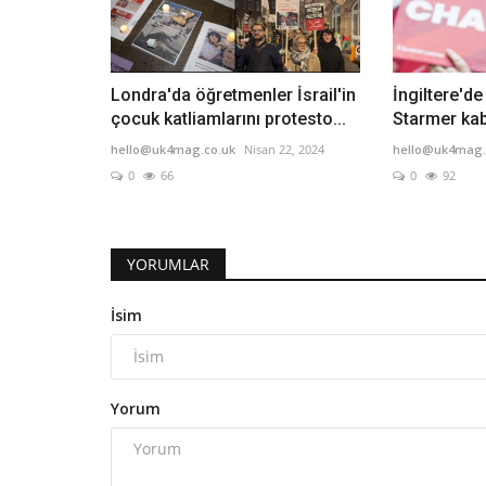
Londra'da öğretmenler İsrail'in
İngiltere'd
çocuk katliamlarını protesto...
Starmer kab
hello@uk4mag.co.uk
Nisan 22, 2024
hello@uk4mag.
0
66
0
92
YORUMLAR
İsim
Yorum