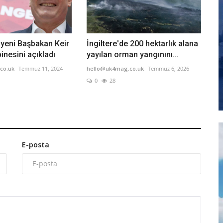
e yeni Başbakan Keir
İngiltere'de 200 hektarlık alana
inesini açıkladı
yayılan orman yangınını...
co.uk
Temmuz 11, 2024
hello@uk4mag.co.uk
Temmuz 6, 2026
0
28
E-posta