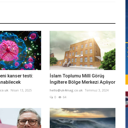
eni kanser testi:
İslam Toplumu Millî Görüş
anabilecek
İngiltere Bölge Merkezi Açılıyor
co.uk
Nisan 13, 2025
hello@uk4mag.co.uk
Temmuz 3, 2024
0
64