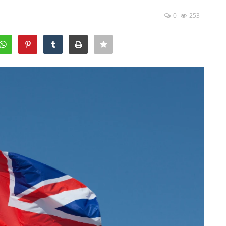
0
253