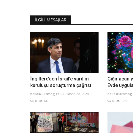
İLGILI MESAJLAR
İngiltere’den İsrail’e yardım
Çığır açan y
kuruluşu soruşturma çağrısı
Evde uygul
hello@uk4mag.co.uk
Nisan 22, 2024
hello@uk4mag.
0
64
0
178