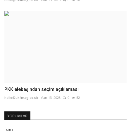
PKK elebaşından seçim açıklaması
hello@uk4mag.co.uk
Mart 13, 2023
0
52
YORUMLAR
İsim