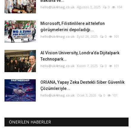
Baklava ve...
hello@uk4mag.co.uk
Ağustos 3, 2025
0
104
Microsoft, Filistinlilere ait telefon
görüşmelerini depoladığı...
hello@uk4mag.co.uk
Eylül 26, 2025
0
101
AI Vision University, Londra’da Dijitalpark
Technopark...
hello@uk4mag.co.uk
Kasım 7, 2025
0
101
ORIANA, Yapay Zeka Destekli Siber Güvenlik
Çözümleriyle...
hello@uk4mag.co.uk
Ocak 3, 2026
0
101
ÖNERILEN HABERLER