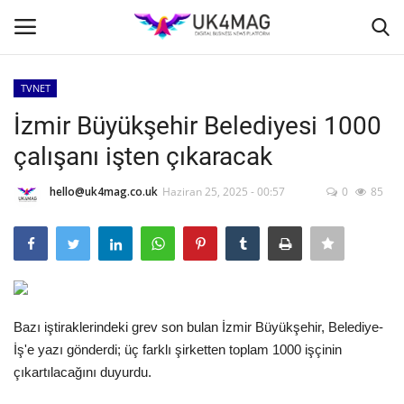
TVNET
Giriş yapmak
Kayıt ol
İzmir Büyükşehir Belediyesi 1000
çalışanı işten çıkaracak
Ana Sayfa
hello@uk4mag.co.uk
Haziran 25, 2025 - 00:57
0
85
TVNET
TOPLUM
İş Platformu
Bazı iştiraklerindeki grev son bulan İzmir Büyükşehir, Belediye-
İş İlanları
İş'e yazı gönderdi; üç farklı şirketten toplam 1000 işçinin
çıkartılacağını duyurdu.
Seri İlanlar