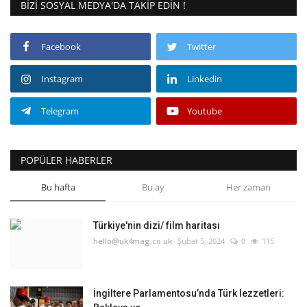
BIZI SOSYAL MEDYA'DA TAKIP EDIN !
Facebook
Twitter
Instagram
Linkedin
Telegram
Youtube
POPÜLER HABERLER
Bu hafta
Bu ay
Her zaman
Türkiye'nin dizi/ film haritası
hello@uk4mag.co.uk
Şubat 5, 2024
0
115
İngiltere Parlamentosu’nda Türk lezzetleri: