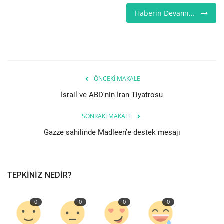
Haberin Devamı...
Londra
İngiltere
İş & Ekonomi
ÖNCEKI MAKALE
Videolar
İsrail ve ABD'nin İran Tiyatrosu
SONRAKI MAKALE
Pazaryeri
Gazze sahilinde Madleen’e destek mesajı
Kültür - Sanat
Firma Rehberi
TEPKINIZ NEDIR?
Restoranlar
0
0
0
0
Sağlık