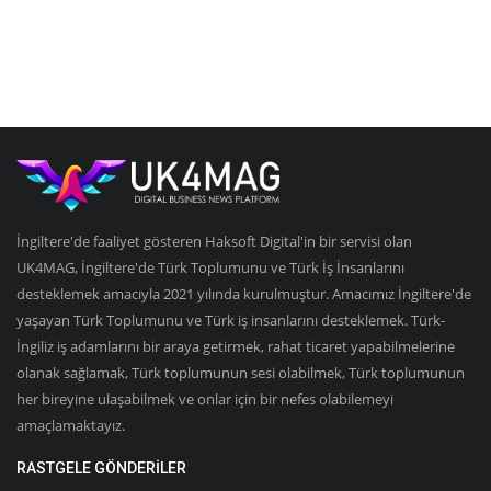
İngiltere'de faaliyet gösteren Haksoft Digital'in bir servisi olan
UK4MAG, İngiltere'de Türk Toplumunu ve Türk İş İnsanlarını
desteklemek amacıyla 2021 yılında kurulmuştur. Amacımız İngiltere'de
yaşayan Türk Toplumunu ve Türk iş insanlarını desteklemek. Türk-
İngiliz iş adamlarını bir araya getirmek, rahat ticaret yapabilmelerine
olanak sağlamak, Türk toplumunun sesi olabilmek, Türk toplumunun
her bireyine ulaşabilmek ve onlar için bir nefes olabilemeyi
amaçlamaktayız.
RASTGELE GÖNDERILER