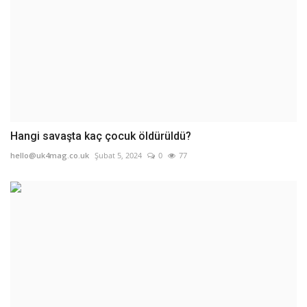
Hangi savaşta kaç çocuk öldürüldü?
hello@uk4mag.co.uk
Şubat 5, 2024
0
77