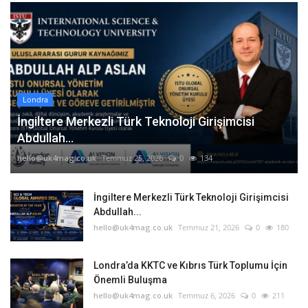
Londra
İngiltere Merkezli Türk Teknoloji Girişimcisi
Abdullah...
hello@uk4mag.co.uk
Temmuz 25, 2026
0
134
İngiltere Merkezli Türk Teknoloji Girişimcisi
Abdullah...
hello@uk4mag.co.uk
Temmuz 21, 2026
0
180
Londra’da KKTC ve Kıbrıs Türk Toplumu İçin
Önemli Buluşma
hello@uk4mag.co.uk
Temmuz 6, 2026
0
211