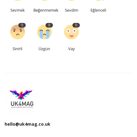
Sevmek
Beğenmemek
Sevdim
Eğlenceli
Teknoloji
0
0
0
Etkinlik
Hakkımızda
Sinirli
Üzgün
Vay
Galeri
İletişim
Dilim
English
Turkish
hello@uk4mag.co.uk