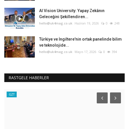
AI Vision University: Yapay Zekânın
Geleceğini Şekillendiren...
hello@uk4mag.co.uk
Haziran 19, 2026
0
248
Türkiye ve İngiltere'nin ortak panelinde bilim
ve teknolojide...
hello@uk4mag.co.uk
Mayıs 17, 2026
0
394
RASTGELE HABERLER
GZT