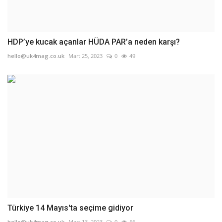
HDP’ye kucak açanlar HÜDA PAR’a neden karşı?
hello@uk4mag.co.uk
Mart 25, 2023
0
49
Türkiye 14 Mayıs'ta seçime gidiyor
hello@uk4mag.co.uk
Mart 13, 2023
0
56