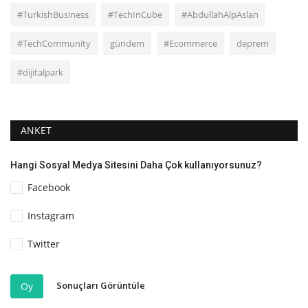
#TurkishBusiness
#TechInCube
#AbdullahAlpAslan
#TechCommunity
gündem
#Ecommerce
deprem
#dijitalpark
ANKET
Hangi Sosyal Medya Sitesini Daha Çok kullanıyorsunuz?
Facebook
Instagram
Twitter
Sonuçları Görüntüle
Oy