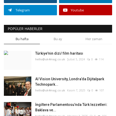
Telegram
Youtube
POPÜLER HABERLER
Bu hafta
Bu ay
Her zaman
Türkiye'nin dizi/ film haritası
hello@uk4mag.co.uk
Şubat 5, 2024
0
114
AI Vision University, Londra’da Dijitalpark
Technopark...
hello@uk4mag.co.uk
Kasım 7, 2025
0
107
İngiltere Parlamentosu’nda Türk lezzetleri:
Baklava ve...
hello@uk4mag.co.uk
Ağustos 3, 2025
0
104