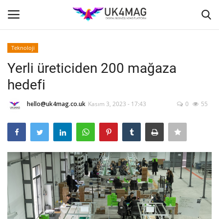
Teknoloji
Giriş yapmak
Kayıt ol
Yerli üreticiden 200 mağaza
hedefi
Ana Sayfa
hello@uk4mag.co.uk
Kasım 3, 2023 - 17:43
0
55
İş Platformu
TVNET
TOPLUM
Londra
İş İlanları