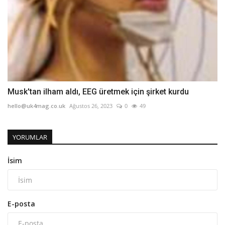
Musk'tan ilham aldı, EEG üretmek için şirket kurdu
hello@uk4mag.co.uk
Ağustos 26, 2023
0
49
YORUMLAR
İsim
E-posta