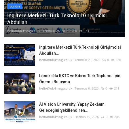
Londra
İngiltere Merkezli Türk Teknoloji Girişimcisi
Abdullah...
hello@uk4mag.co.uk
Temmuz 25, 2026
0
134
İngiltere Merkezli Türk Teknoloji Girişimcisi
Abdullah...
hello@uk4mag.co.uk
Temmuz 21, 2026
0
180
Londra’da KKTC ve Kıbrıs Türk Toplumu İçin
Önemli Buluşma
hello@uk4mag.co.uk
Temmuz 6, 2026
0
211
AI Vision University: Yapay Zekânın
Geleceğini Şekillendiren...
hello@uk4mag.co.uk
Haziran 19, 2026
0
248