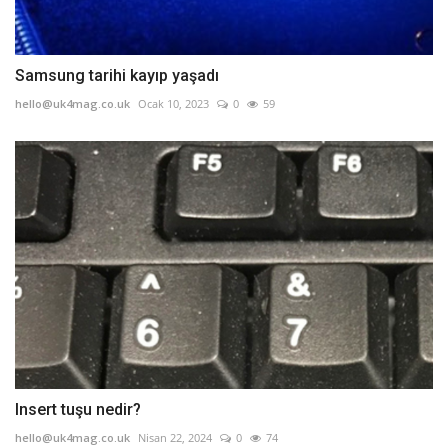
Samsung tarihi kayıp yaşadı
hello@uk4mag.co.uk
Ocak 10, 2023
0
59
Insert tuşu nedir?
hello@uk4mag.co.uk
Nisan 22, 2024
0
74