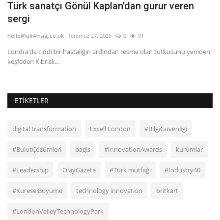
ni
Türk sanatçı Gönül Kaplan’dan gurur veren
L
sergi
d
hello@uk4mag.co.uk
Temmuz 27, 2026
0
91
he
a
Londra’da ciddi bir hastalığın ardından resme olan tutkusunu yeniden
Lo
keşfeden Kıbrıslı...
De
ETIKETLER
digital transformation
Excell London
#BilgiGuvenligi
#BulutÇözümleri
bagis
#InnovationAwards
kurumlar
#Leadership
OlayGazete
#Türk mutfağı
#Industry40
#KureselBuyume
technology innovation
britkart
#LondonValleyTechnologyPark