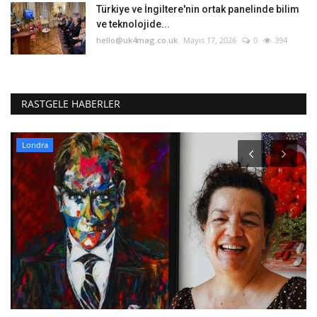
Türkiye ve İngiltere'nin ortak panelinde bilim
ve teknolojide...
hello@uk4mag.co.uk
Mayıs 17, 2026
0
394
RASTGELE HABERLER
Londra