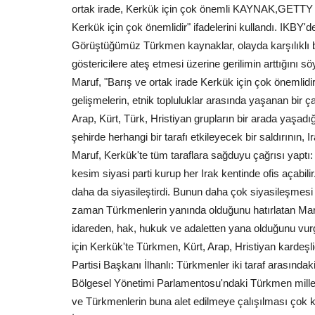
ortak irade, Kerkük için çok önemli KAYNAK,GETTY
Kerkük için çok önemlidir" ifadelerini kullandı. IKBY'd
Görüştüğümüz Türkmen kaynaklar, olayda karşılıklı bir 
göstericilere ateş etmesi üzerine gerilimin arttığın
Maruf, "Barış ve ortak irade Kerkük için çok önemlid
gelişmelerin, etnik topluluklar arasında yaşanan bir 
Arap, Kürt, Türk, Hristiyan grupların bir arada yaşadığ
şehirde herhangi bir tarafı etkileyecek bir saldırının,
Maruf, Kerkük'te tüm taraflara sağduyu çağrısı yaptı:
kesim siyasi parti kurup her Irak kentinde ofis açabi
daha da siyasileştirdi. Bunun daha çok siyasileşmesi
zaman Türkmenlerin yanında olduğunu hatırlatan Maru
idareden, hak, hukuk ve adaletten yana olduğunu vurgu
için Kerkük'te Türkmen, Kürt, Arap, Hristiyan kardeş
Partisi Başkanı İlhanlı: Türkmenler iki taraf arasınd
Bölgesel Yönetimi Parlamentosu'ndaki Türkmen milletve
ve Türkmenlerin buna alet edilmeye çalışılması çok