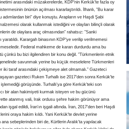
Yönetimi arasındaki müzakerelerde, KDP’nin Kerkük’te fazla oy
göstermesinin önünün açılması kararlaştırıldı. İlhanlı, "Bu karar
 adımlardan biri" diye konuştu. Arapların ve Haşdi Şabi
lzemesi olarak kullanmak istediğini ve olayları bilinçli olarak
nlerin de olaylara araç olmasından" rahatsız: "Sanki
ı yaratıldı. Karargah binasının KDP’ye verilip verilmemesi
r meseledir. Federal mahkeme de kararı durdurdu ama bu
çünkü bu bizi ilgilendiren bir konu değil. "Türkmenlerin etnik
’ın genelinde savunmak yerine bu küçük meselelere Türkmenleri
r iki taraf arasındaki çekişmeye alet olmamalı." Gazeteci
de yaşayan gazeteci Ruken Turhallı ise 2017’den sonra Kerkük’te
işlemediği görüşünde. Turhallı'ya göre Kerkük'teki son
ıcı bir alan hakimiyeti kurmak isteyen ve bu gücünü
ette atanmış vali, Irak ordusu şehre hakim görünüyor ama
n işgal edildi, İran'ın işgali altında. İran, 2017’den beri Haşdi
rini oraya hakim kıldı. Yani Kerkük’te devlet yerine
 ana sebeplerinden biri de, Kürtlerin Aralık'ta yapılacak