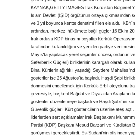
KAYNAK,GETTY IMAGES Irak Kürdistan Bölgesel Yöne
İslam Devleti (IŞİD) örgütünün ortaya çıkmasından s
ve 3 yıl boyunca kentte denetimi fiilen ele aldı. IKB
ardından, merkezi hükümete bağlı güçler 16 Ekim 201
Irak ordusu KDP binasını boşaltıp Kerkük Operasyonl
tarafından kullanıldığını ve yeniden partiye verilme
Mayıs'ta yapılacak yerel seçimler öncesi, ordunun v
Seferberlik Güçleri) birliklerinin karargah olarak kul
Bina, Kürtlerin ağırlıklı yaşadığı Seydere Mahallesi’nd
gösteriler ise 25 Ağustos'ta başladı. Haşdi Şabi birlik
dönmesini engellemek için Kerkük-Erbil otoyolunu trafiğ
çevresiyle, başkent Bağdat ve Diyala'dan Arapların ke
gösteriler düzenlemeye başladı ve Haşdi Şabi’nin ka
Güvenlik güçleri, Kürt göstericilerin üzerine ateş açtı
liderlerden sert açıklamalar Irak Başbakanı Muham
Partisi (KDP) Başkanı Mesud Barzani ve Kürdistan Bö
görüşmesi gerçekleştirdi. Es-Sudani'nin ofisinden yap