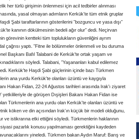
 her türlü girişimin önlenmesi için acil tedbirler alınması
amasında, yasal olmayan adımların Kerkük'te tüm etnik gruplar
aşdi Şabi taraftarlarının gösterilerini "bozguncu ve yasa dışı"
ük’te kanının dökülmesinin bedeli ağır olur" dedi. Neçirvan
in görevinin kentteki tüm toplulukların güvenliğini ayrım
al çağrısı yaptı. "Fitne ile bölünmeler önlenmeli ve bu duruma
Genel Başkanı Bafıl Talabani de Kerkük’te ortak yaşam ve
kınadıklarını söyledi. Talabani, "Yaşananları kabul edilemez
 dedi. Kerkük’te Haşdi Şabi güçlerinin içinde bazı Türkmen
nlerin ana yurdu Kerkük'te olanları üzüntü ve kaygıyla
Hakan Fidan, 22-24 Ağustos tarihleri arasında Irak’ı ziyaret
Y yetkilileriyle de görüşen Dışişleri Bakanı Hakan Fidan ise
olan Türkmenlerin ana yurdu olan Kerkük'te olanları üzüntü ve
tnik köken ve din açısından Irak'ın küçük bir modeli olduğunu,
 ve istikrarına etki ettiğini söyledi. Türkmenlerin haklarının
 siyasi pazarlık konusu yapılmaması gerektiğini kaydeden
avunacaklarını yineledi. Türkmen bakan Aydın Maruf: Barış ve