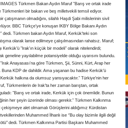
 IMAGES Türkmen Bakan Aydın Maruf "Barış ve ortak irade
e Türkmenleri bir bakan ve beş milletvekili temsil ediyor.
çatışmanın olmadığını, silahlı Haşdi Şabi milislerinin sivil
ı söylüyor. BBC Türkçe’ye konuşan IKBY Bölge Bakanı Aydın
ir" dedi. Türkmen bakan Aydın Maruf, Kerkük’teki son
çatışma olarak lanse edilmeye çalışılmasından rahatsız. Maruf;
ı Kerkük’ü "Irak’ın küçük bir modeli" olarak nitelendirdi;
 Irak geneline yayılabilme potansiyelde olduğu uyarısını bulundu.
 "Irak Anayasası'na göre Türkmen, Şii, Sünni, Kürt, Arap her
lir. Buna KDP de dahildir. Ama yaşanan bu hadise Kerkük’ü
 Kerkük halkına da olumsuz yansıyacaktır." Türkiye’nin her
f, Türkmenlerin de Irak’ta her zaman barıştan, ortak
ladı: "Barış ve ortak irade, Kerkük için çok önemlidir. Bunun
liğinin her şeyin üzerinde olması gerekir." Türkmen Kalkınma
aki çekişmeye alet olmamalı Görüşlerini aldığımız Kürdistan
killerinden Muhammed İlhanlı ise ‘’Bu olay bizimle ilgili değil
 kötü’’ dedi. Türkmen Kalkınma Partisi Başkanı Muhammed