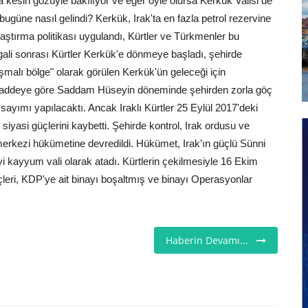
kesin gözüyle bakılıyor ve eğer öyle olursa Kerkük Valisi de
güne nasıl gelindi? Kerkük, Irak'ta en fazla petrol rezervine
laştırma politikası uygulandı, Kürtler ve Türkmenler bu
şgali sonrası Kürtler Kerkük'e dönmeye başladı, şehirde
tışmalı bölge" olarak görülen Kerkük'ün geleceği için
addeye göre Saddam Hüseyin döneminde şehirden zorla göç
 sayımı yapılacaktı. Ancak Iraklı Kürtler 25 Eylül 2017'deki
iyasi güçlerini kaybetti. Şehirde kontrol, Irak ordusu ve
 merkezi hükümetine devredildi. Hükümet, Irak’ın güçlü Sünni
 kayyum vali olarak atadı. Kürtlerin çekilmesiyle 16 Ekim
leri, KDP'ye ait binayı boşaltmış ve binayı Operasyonlar
Haberin Devamı...