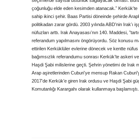
seçimlerde sayısal üstünlük sağlayacak olması. Buna 
çoğunluğu elde eden kesimden atanacak." Kerkük'te bu
sahip ikinci şehir. Baas Partisi döneinde şehirde Arap
politikadan zarar gördü. 2003 yılında ABD’nin Irak'ı i
nüfuzları arttı. Irak Anayasası'nın 140. Maddesi, "tar
referandum yapılmasını öngörüyordu. Söz konusu m
ettirilen Kerküklüler evlerine dönecek ve kentte nüfus
bağımsızlık referandumu sonrası Kerkük’te askeri ve s
Haşdi Şabi milislerine geçti. Şehrin yönetimi de Irak
Arap aşiretlerinden Cuburi'ye mensup Rakan Cuburi’yi
2017'de Kerkük’e giren Irak ordusu ve Haşdi Şabi güç
Komutanlığı Karargahı olarak kullanmaya başlamıştı.