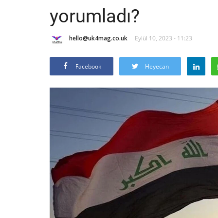
yorumladı?
hello@uk4mag.co.uk
Eylül 10, 2023 - 11:23
Facebook
Heyecan