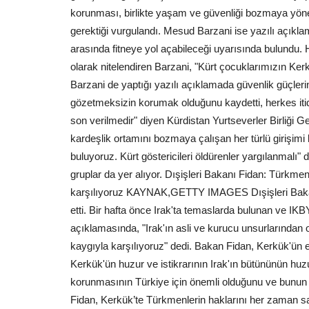
korunması, birlikte yaşam ve güvenliği bozmaya yönelik
gerektiği vurgulandı. Mesud Barzani ise yazılı açıkl
arasında fitneye yol açabileceği uyarısında bulundu. H
olarak nitelendiren Barzani, "Kürt çocuklarımızın Kerk
Barzani de yaptığı yazılı açıklamada güvenlik güçlerin
gözetmeksizin korumak olduğunu kaydetti, herkes itid
son verilmedir" diyen Kürdistan Yurtseverler Birliği 
kardeşlik ortamını bozmaya çalışan her türlü girişimi 
buluyoruz. Kürt göstericileri öldürenler yargılanmalı"
gruplar da yer alıyor. Dışişleri Bakanı Fidan: Türkme
karşılıyoruz KAYNAK,GETTY IMAGES Dışişleri Bakanı 
etti. Bir hafta önce Irak'ta temaslarda bulunan ve IKB
açıklamasında, "Irak'ın asli ve kurucu unsurlarından 
kaygıyla karşılıyoruz" dedi. Bakan Fidan, Kerkük'ün e
Kerkük'ün huzur ve istikrarının Irak'ın bütününün huzur
korunmasının Türkiye için önemli olduğunu ve bunun
Fidan, Kerkük’te Türkmenlerin haklarını her zaman s