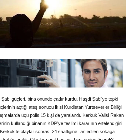
 Şabi güçleri, bina önünde çadır kurdu. Haşdi Şabi'ye tepki
lerinin açtığı ateş sonucu ikisi Kürdistan Yurtseverler Birliği
tışmalarda üçü polis 15 kişi de yaralandı. Kerkük Valisi Rakan
inin kullandığı binanın KDP'ye teslimi kararının ertelendiğini
 Kerkük'te olaylar sonrası 24 saatliğine ilan edilen sokağa
 trafiğe açıldı. Olaylar nasıl başladı, bina neden önemli?