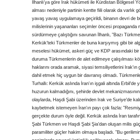
İlhanlı'ya göre Irak hükümeti ile Kürdistan Bölgesel 
alması nedeniyle partinin kentte fiili olarak da varlık 
yavaş yavaş uygulamaya geçirildi, binanın devri de bu
milislerinin yaşananları seçimler öncesi propaganda ma
sürdürmeye çalıştığını savunan İlhanlı, "Bazı Türkme
Kerkük’teki Türkmenler de buna karşıymış gibi bir alg
meselesi hükümet, askeri güç ve KDP arasındaki bi
duruma Türkmenlerin de alet edilmeye çalışılması kötü 
haklarını orada aramak, siyasi temsiliyetlerini Irak
dahil etmek hiç uygun bir davranış olmadı. Türkmenle
Turhallı: Kerkük aslında İran'ın işgali altında Erbil’
huzurun kalmadığını, şehirde devlet mekanizmasının 
olaylarda, Haşdi Şabi üzerinden Irak ve Suriye’de kal
kaybetmek istemeyen İran'ın payı çok fazla: "Resmiy
gerçekte durum öyle değil. Kerkük aslında İran tarafında
Şabi Türkmen ve Haşdi Şabi Şia’dan oluşan milis güçle
paramiliter güçler hakim olmaya başladı. "Bu gerilimin