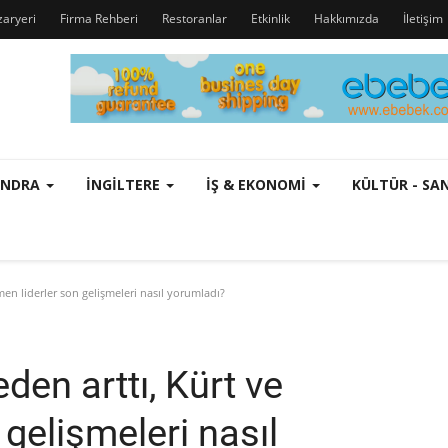
zaryeri
Firma Rehberi
Restoranlar
Etkinlik
Hakkımızda
İletişim
ONDRA
İNGILTERE
İŞ & EKONOMI
KÜLTÜR - S
men liderler son gelişmeleri nasıl yorumladı?
den arttı, Kürt ve
gelişmeleri nasıl