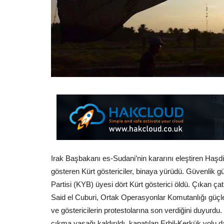
Irak Başbakanı es-Sudani’nin kararını eleştiren Haşdi
gösteren Kürt göstericiler, binaya yürüdü. Güvenlik güç
Partisi (KYB) üyesi dört Kürt gösterici öldü. Çıkan ça
Said el Cuburi, Ortak Operasyonlar Komutanlığı güçler
ve göstericilerin protestolarına son verdiğini duyurdu.
çıkma yasağı kaldırıldı, kapatılan Erbil-Kerkük yolu da