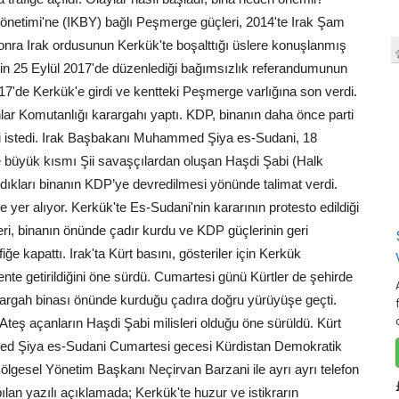
timi'ne (IKBY) bağlı Peşmerge güçleri, 2014'te Irak Şam
onra Irak ordusunun Kerkük'te boşalttığı üslere konuşlanmış
Y'nin 25 Eylül 2017'de düzenlediği bağımsızlık referandumunun
7'de Kerkük'e girdi ve kentteki Peşmerge varlığına son verdi.
ar Komutanlığı karargahı yaptı. KDP, binanın daha önce parti
sini istedi. Irak Başbakanı Muhammed Şiya es-Sudani, 18
e büyük kısmı Şii savaşçılardan oluşan Haşdi Şabi (Halk
landıkları binanın KDP’ye devredilmesi yönünde talimat verdi.
e yer alıyor. Kerkük'te Es-Sudani'nin kararının protesto edildiği
leri, binanın önünde çadır kurdu ve KDP güçlerinin geri
e kapattı. Irak'ta Kürt basını, gösteriler için Kerkük
nte getirildiğini öne sürdü. Cumartesi günü Kürtler de şehirde
rargah binası önünde kurduğu çadıra doğru yürüyüşe geçti.
. Ateş açanların Haşdi Şabi milisleri olduğu öne sürüldü. Kürt
med Şiya es-Sudani Cumartesi gecesi Kürdistan Demokratik
lgesel Yönetim Başkanı Neçirvan Barzani ile ayrı ayrı telefon
ılan yazılı açıklamada; Kerkük'te huzur ve istikrarın