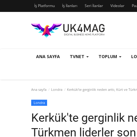
İş Platformu
İş İlanları
Seri İlanlar
Videolar
Pa
ANA SAYFA
TVNET
TOPLUM
L
Ana sayfa
Londra
Kerkük'te gerginlik neden arttı, Kürt ve Türk
Londra
Kerkük'te gerginlik ne
Türkmen liderler son 