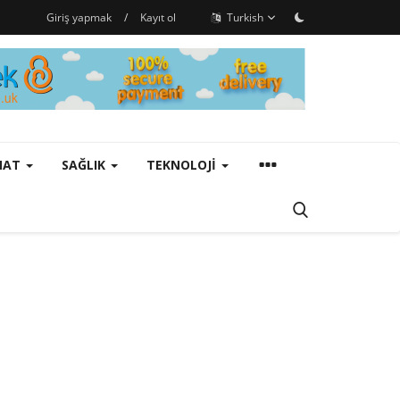
Giriş yapmak
/
Kayıt ol
Turkish
ANAT
SAĞLIK
TEKNOLOJI