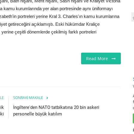
nişanı, Bath nişanı, Merit nişanı, Sash nişanı ve Kraliyet Victoria
da kamu kurumlarında yer alan portresinde aynı üniformayı
Elizabeth'in portreleri yerine Kral 3. Charles'ın kamu kurumlarına
aliyet getireceğini açıklamıştı. Eski hükümdar Kraliçe
yerine çeşitli dönemlerde çekilmiş farklı portreleri
Read More
LE
SONRAKI MAKALE
ik
İngiltere'den NATO tatbikatına 20 bin askeri
ki
personelle büyük katılım