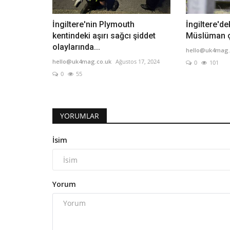
İngiltere'nin Plymouth
İngiltere'd
kentindeki aşırı sağcı şiddet
Müslüman ço
olaylarında...
hello@uk4mag.
hello@uk4mag.co.uk
Ağustos 17, 2024
0
101
0
55
YORUMLAR
İsim
Yorum