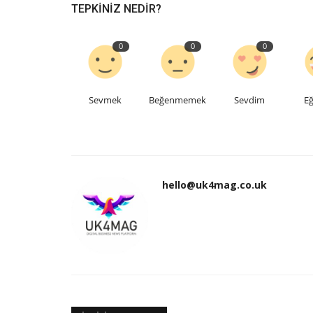
TEPKINIZ NEDIR?
0
0
0
Sevmek
Beğenmemek
Sevdim
Eğ
hello@uk4mag.co.uk