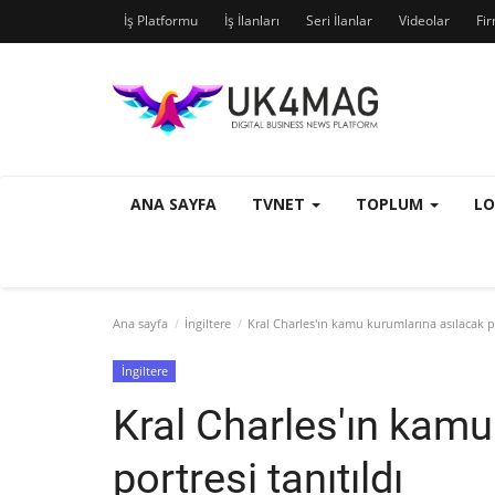
İş Platformu
İş İlanları
Seri İlanlar
Videolar
Fi
ANA SAYFA
TVNET
TOPLUM
L
Ana sayfa
İngiltere
Kral Charles'ın kamu kurumlarına asılacak po
İngiltere
Kral Charles'ın kamu
portresi tanıtıldı