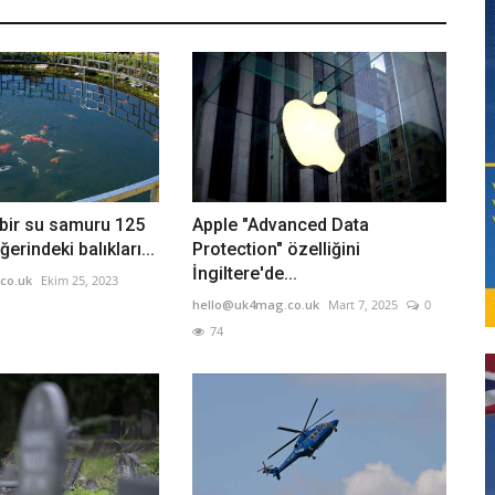
e bir su samuru 125
Apple "Advanced Data
ğerindeki balıkları...
Protection" özelliğini
İngiltere'de...
co.uk
Ekim 25, 2023
hello@uk4mag.co.uk
Mart 7, 2025
0
74