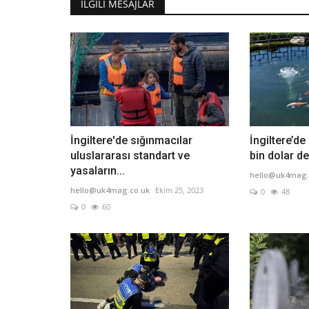
İLGILI MESAJLAR
İngiltere'de sığınmacılar
İngiltere’d
uluslararası standart ve
bin dolar de
yasaların...
hello@uk4mag.
hello@uk4mag.co.uk
Ekim 25, 2023
0
48
0
60