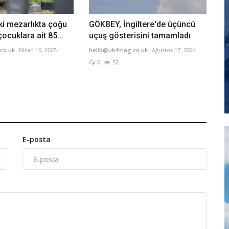
eki mezarlıkta çoğu
GÖKBEY, İngiltere'de üçüncü
cuklara ait 85...
uçuş gösterisini tamamladı
co.uk
Nisan 16, 2025
hello@uk4mag.co.uk
Ağustos 17, 2024
0
52
E-posta