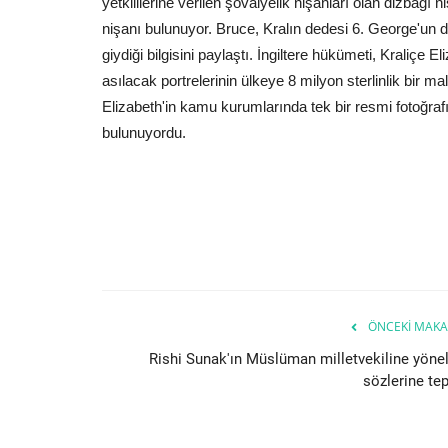
yetkililerine verilen şövalyelik nişanları olan dizbağı 
nişanı bulunuyor. Bruce, Kralın dedesi 6. George'un 
giydiği bilgisini paylaştı. İngiltere hükümeti, Kraliçe 
asılacak portrelerinin ülkeye 8 milyon sterlinlik bir m
Elizabeth'in kamu kurumlarında tek bir resmi fotoğrafı 
bulunuyordu.
ÖNCEKI MAKA
Rishi Sunak'ın Müslüman milletvekiline yönel
sözlerine tep