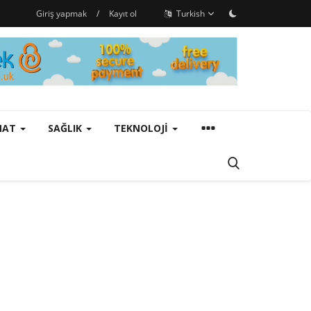
Giriş yapmak
/
Kayıt ol
Turkish
ANAT
SAĞLIK
TEKNOLOJI