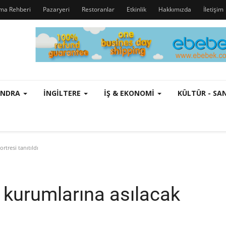
rma Rehberi
Pazaryeri
Restoranlar
Etkinlik
Hakkımızda
İletişim
ONDRA
İNGILTERE
İŞ & EKONOMI
KÜLTÜR - S
rtresi tanıtıldı
 kurumlarına asılacak