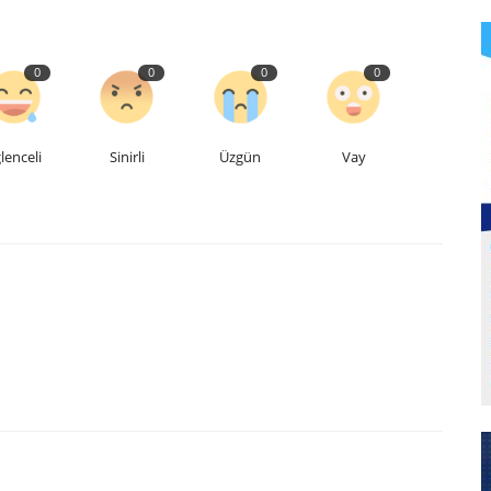
0
0
0
0
lenceli
Sinirli
Üzgün
Vay