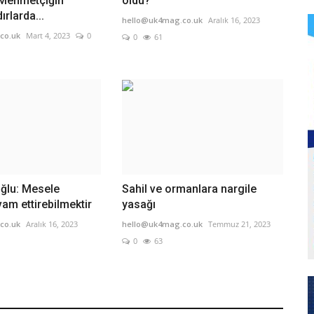
 Mehmetçiğin
öldü?
rlarda...
hello@uk4mag.co.uk
Aralık 16, 2023
co.uk
Mart 4, 2023
0
0
61
ğlu: Mesele
Sahil ve ormanlara nargile
am ettirebilmektir
yasağı
co.uk
Aralık 16, 2023
hello@uk4mag.co.uk
Temmuz 21, 2023
0
63