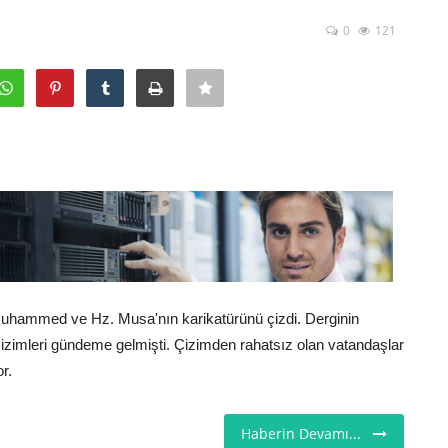
0
121
 Muhammed ve Hz. Musa'nın karikatürünü çizdi. Derginin
izimleri gündeme gelmişti. Çizimden rahatsız olan vatandaşlar
r.
Haberin Devamı...