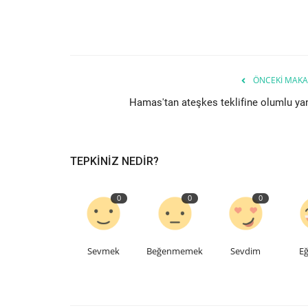
ÖNCEKI MAKA
Hamas'tan ateşkes teklifine olumlu yan
TEPKINIZ NEDIR?
0
0
0
Sevmek
Beğenmemek
Sevdim
Eğ