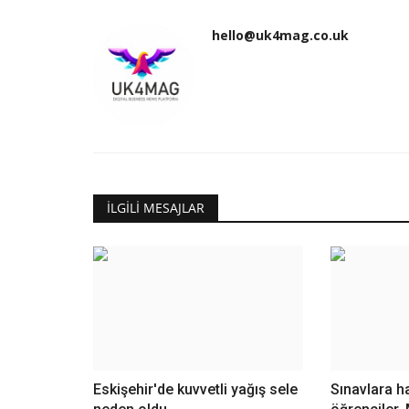
hello@uk4mag.co.uk
İLGILI MESAJLAR
Eskişehir'de kuvvetli yağış sele
Sınavlara h