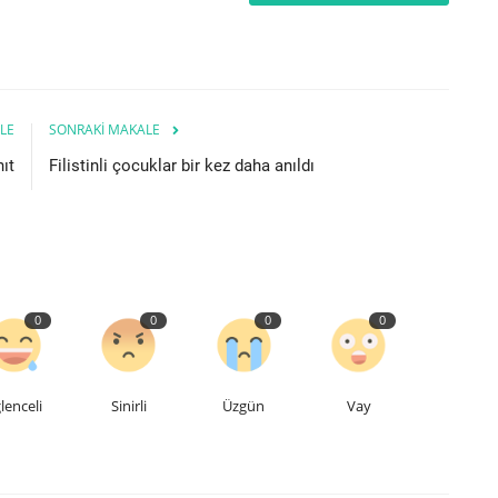
LE
SONRAKI MAKALE
ıt
Filistinli çocuklar bir kez daha anıldı
0
0
0
0
lenceli
Sinirli
Üzgün
Vay