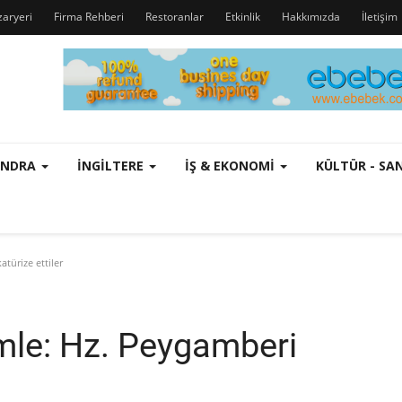
zaryeri
Firma Rehberi
Restoranlar
Etkinlik
Hakkımızda
İletişim
ONDRA
İNGILTERE
İŞ & EKONOMI
KÜLTÜR - S
türize ettiler
mle: Hz. Peygamberi