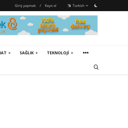
Giriş yapmak
/
Kayıt ol
Turkish
ANAT
SAĞLIK
TEKNOLOJI