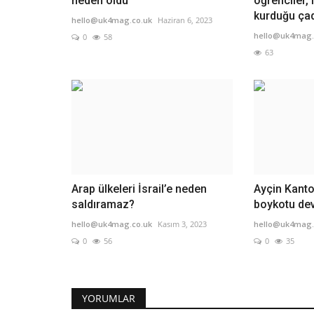
neden oldu
öğrenciler,
kurduğu çadı
hello@uk4mag.co.uk
Haziran 6, 2023
hello@uk4mag.
0
58
63
Arap ülkeleri İsrail’e neden
Ayçin Kanto
saldıramaz?
boykotu dev
hello@uk4mag.co.uk
Kasım 3, 2023
hello@uk4mag.
0
56
0
35
YORUMLAR