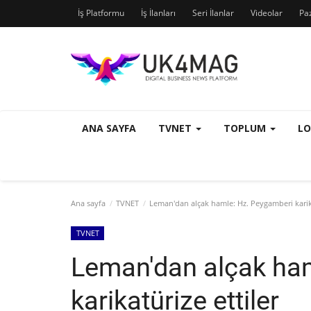
İş Platformu
İş İlanları
Seri İlanlar
Videolar
Pa
ANA SAYFA
TVNET
TOPLUM
L
Ana sayfa
TVNET
Leman'dan alçak hamle: Hz. Peygamberi karika
TVNET
Leman'dan alçak ha
karikatürize ettiler