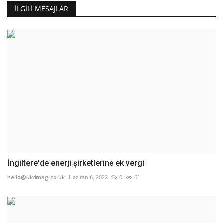
İLGILI MESAJLAR
İngiltere'de enerji şirketlerine ek vergi
hello@uk4mag.co.uk
Haziran 6, 2022
0
61