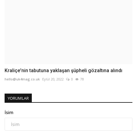
Kraliçe'nin tabutuna yaklaşan şüpheli gözaltına alındı
hello@uk4mag.co.uk
Eylül 20, 2022
0
78
YORUMLAR
İsim