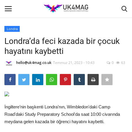
Londra
Giriş yapmak
Kayıt ol
Londra’da feci kazada bir çocuk
hayatını kaybetti
Ana Sayfa
hello@uk4mag.co.uk
Temmuz 21, 2023 - 10:43
0
63
İş Platformu
TVNET
TOPLUM
İngiltere’nin başkenti Londra’nın, Wimbledon'daki Camp
Seri İlanlar
Road'daki Study Preparatory School'da saat 10:00 civarında
meydana gelen kazada bir öğrenci hayatını kaybetti.
Londra