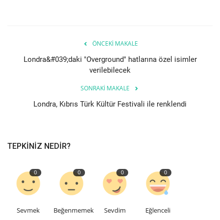
İş İlanları
İngiltere
ÖNCEKI MAKALE
Londra&#039;daki "Overground" hatlarına özel isimler
Videolar
verilebilecek
SONRAKI MAKALE
İş & Ekonomi
Londra, Kıbrıs Türk Kültür Festivali ile renklendi
Pazaryeri
Kültür - Sanat
TEPKINIZ NEDIR?
Firma Rehberi
0
0
0
0
Sağlık
Sevmek
Beğenmemek
Sevdim
Eğlenceli
Restoranlar