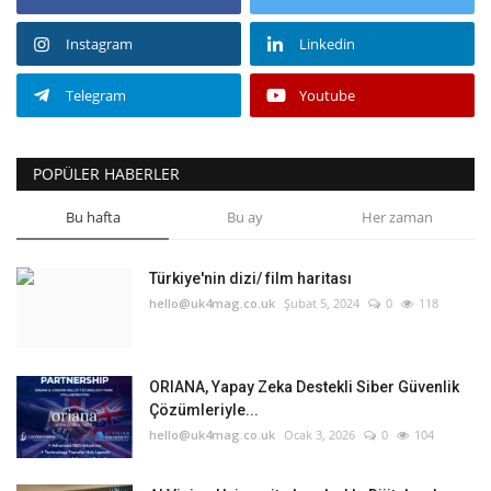
Instagram
Linkedin
Telegram
Youtube
POPÜLER HABERLER
Bu hafta
Bu ay
Her zaman
Türkiye'nin dizi/ film haritası
hello@uk4mag.co.uk
Şubat 5, 2024
0
118
ORIANA, Yapay Zeka Destekli Siber Güvenlik
Çözümleriyle...
hello@uk4mag.co.uk
Ocak 3, 2026
0
104