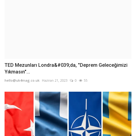
TED Mezunları Londra&#039;da, "Deprem Geleceğimizi
Yıkmasın"...
hello@uk4mag.co.uk
Haziran 21, 2023
0
55