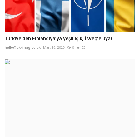
Türkiye'den Finlandiya’ya yeşil ışık, İsveç'e uyarı
hello@uk4mag.co.uk
Mart 18, 2023
0
53