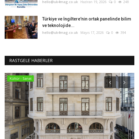
hello@uk4mag.co.uk
Haziran 19, 2026
0
248
Türkiye ve İngiltere'nin ortak panelinde bilim
ve teknolojide...
hello@uk4mag.co.uk
Mayıs 17, 2026
0
394
RASTGELE HABERLER
Kültür - Sanat