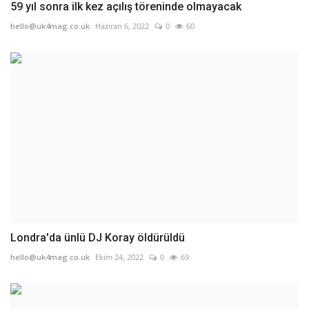
59 yıl sonra ilk kez açılış töreninde olmayacak
hello@uk4mag.co.uk
Haziran 6, 2022
0
60
Londra'da ünlü DJ Koray öldürüldü
hello@uk4mag.co.uk
Ekim 24, 2022
0
69