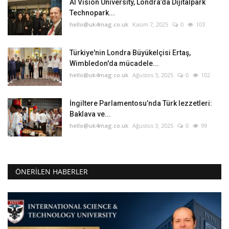
AI Vision University, Londra’da Dijitalpark
Technopark...
hello@uk4mag.co.uk
Kasım 7, 2025
0
103
Türkiye'nin Londra Büyükelçisi Ertaş,
Wimbledon'da mücadele...
hello@uk4mag.co.uk
Ağustos 3, 2025
0
102
İngiltere Parlamentosu’nda Türk lezzetleri:
Baklava ve...
hello@uk4mag.co.uk
Ağustos 3, 2025
0
99
ÖNERILEN HABERLER