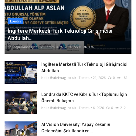
Londra
İngiltere Merkezli Türk Teknoloji Girişimcisi
Abdullah...
hello@uk4mag.co.uk
Temmuz 25, 2026
0
136
İngiltere Merkezli Türk Teknoloji Girişimcisi
Abdullah...
hello@uk4mag.co.uk
Temmuz 21, 2026
0
181
Londra’da KKTC ve Kıbrıs Türk Toplumu İçin
Önemli Buluşma
hello@uk4mag.co.uk
Temmuz 6, 2026
0
212
AI Vision University: Yapay Zekânın
Geleceğini Şekillendiren...