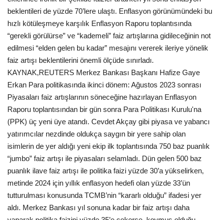
beklentileri de yüzde 70’lere ulaştı. Enflasyon görünümündeki bu
hızlı kötüleşmeye karşılık Enflasyon Raporu toplantısında
“gerekli görülürse” ve “kademeli” faiz artışlarına gidileceğinin not
edilmesi “elden gelen bu kadar” mesajını vererek ileriye yönelik
faiz artışı beklentilerini önemli ölçüde sınırladı.
KAYNAK,REUTERS Merkez Bankası Başkanı Hafize Gaye
Erkan Para politikasında ikinci dönem: Ağustos 2023 sonrası
Piyasaları faiz artışlarının söneceğine hazırlayan Enflasyon
Raporu toplantısından bir gün sonra Para Politikası Kurulu'na
(PPK) üç yeni üye atandı. Cevdet Akçay gibi piyasa ve yabancı
yatırımcılar nezdinde oldukça saygın bir yere sahip olan
isimlerin de yer aldığı yeni ekip ilk toplantısında 750 baz puanlık
“jumbo” faiz artışı ile piyasaları selamladı. Dün gelen 500 baz
puanlık ilave faiz artışı ile politika faizi yüzde 30’a yükselirken,
metinde 2024 için yıllık enflasyon hedefi olan yüzde 33’ün
tutturulması konusunda TCMB’nin “kararlı olduğu” ifadesi yer
aldı. Merkez Bankası yıl sonuna kadar bir faiz artışı daha
yaparak politika faizini yüzde 35’e çekerse, koymuş olduğu