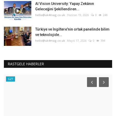
AI Vision University: Yapay Zekânın
Geleceğini Şekillendiren...
hello@uk4mag.co.uk
Haziran 19, 2026
0
248
Türkiye ve İngiltere'nin ortak panelinde bilim
ve teknolojide...
hello@uk4mag.co.uk
Mayıs 17, 2026
0
394
RASTGELE HABERLER
GZT