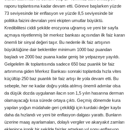
raporu toplantısına kadar devam etti. Göreve başlarken yüzde
Teknoloji
73 seviyesinde bir enflasyon ve yüzde 8,5 seviyesinde bir
politika faizini devralan yeni ekipten umutlar büyüktü.
Kredibilitesi ciddi şekilde erozyona uğramış ve yeni bir sayfa
Etkinlik
açmaya niyetlenmiş bir merkez bankası açısından ilk faiz kararı
önemli bir sinyal değeri taşır. Bu nedenle ilk faiz artışının
Hakkımızda
büyüklüğüne dair beklentiler minimum 1000 baz puandan
başladı ve 2000 baz puana kadar geniş bir yelpazeye yayıldı.
Galeri
Gelgelelim ilk toplantısında sadece 650 baz puanlık bir faiz
artırımına giden Merkez Bankası sonraki toplantıda hızla vites
İletişim
küçültüp 250 baz puanlık bir faiz artışı ile yola devam etti. Bu
sebeple, her ne kadar doğru yolda atılmış önemli adımlar olsa
Dilim
da düşük dozda uygulanan ilacın son 1,5 yılın hasarına derman
English
Turkish
olamayacağı kısa sürede ortaya çıktı. Geçmiş dönemde kura
yapılan yoğun müdahale geri çekildiği için kurdaki değer kaybı
daha da hızlandı ve yeni bir enflasyon dalgası yarattı. Bunların
üzerine maaş ayarlamaları, dolaylı vergiler ve akaryakıt zamları
eklenince ironik bir şekilde faizler artarken yıl sonu enflasyon