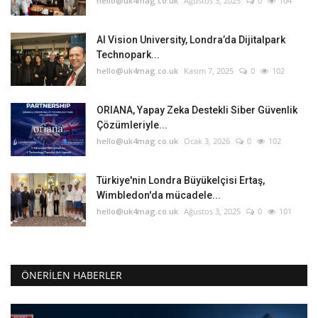
hello@uk4mag.co.uk
Ağustos 3, 2025
0
104
AI Vision University, Londra’da Dijitalpark
Technopark...
hello@uk4mag.co.uk
Kasım 7, 2025
0
102
ORIANA, Yapay Zeka Destekli Siber Güvenlik
Çözümleriyle...
hello@uk4mag.co.uk
Ocak 3, 2026
0
102
Türkiye'nin Londra Büyükelçisi Ertaş,
Wimbledon'da mücadele...
hello@uk4mag.co.uk
Ağustos 3, 2025
0
101
ÖNERILEN HABERLER