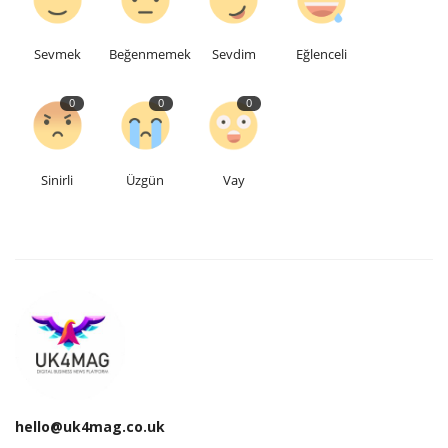
Sevmek
Beğenmemek
Sevdim
Eğlenceli
0
0
0
Sinirli
Üzgün
Vay
hello@uk4mag.co.uk