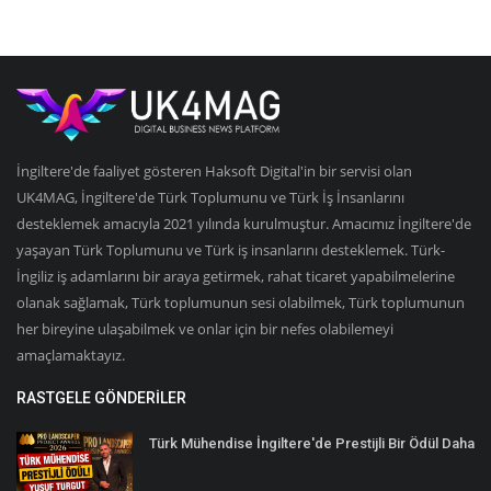
İngiltere'de faaliyet gösteren Haksoft Digital'in bir servisi olan
UK4MAG, İngiltere'de Türk Toplumunu ve Türk İş İnsanlarını
desteklemek amacıyla 2021 yılında kurulmuştur. Amacımız İngiltere'de
yaşayan Türk Toplumunu ve Türk iş insanlarını desteklemek. Türk-
İngiliz iş adamlarını bir araya getirmek, rahat ticaret yapabilmelerine
olanak sağlamak, Türk toplumunun sesi olabilmek, Türk toplumunun
her bireyine ulaşabilmek ve onlar için bir nefes olabilemeyi
amaçlamaktayız.
RASTGELE GÖNDERILER
Türk Mühendise İngiltere'de Prestijli Bir Ödül Daha