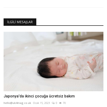
İLGILI MESAJLAR
Japonya'da ikinci çocuğa ücretsiz bakım
hello@uk4mag.co.uk
Ocak 15, 2023
0
70