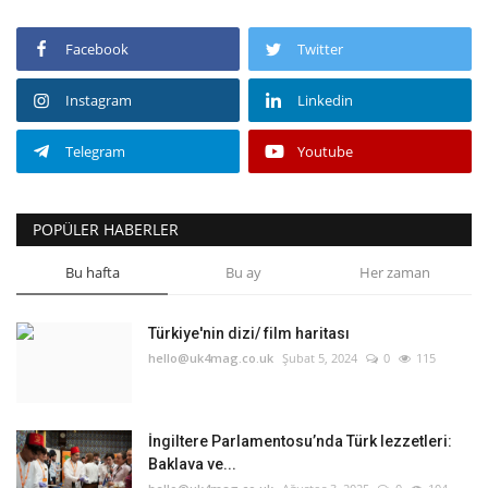
Facebook
Twitter
Instagram
Linkedin
Telegram
Youtube
POPÜLER HABERLER
Bu hafta
Bu ay
Her zaman
Türkiye'nin dizi/ film haritası
hello@uk4mag.co.uk
Şubat 5, 2024
0
115
İngiltere Parlamentosu’nda Türk lezzetleri:
Baklava ve...