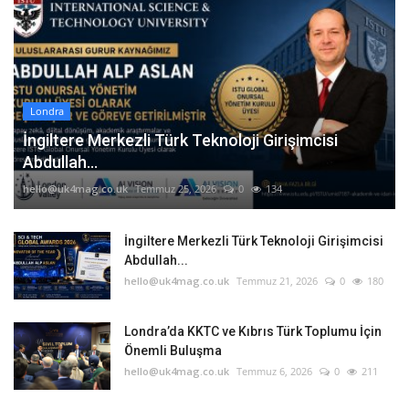
Londra
İngiltere Merkezli Türk Teknoloji Girişimcisi
Abdullah...
hello@uk4mag.co.uk
Temmuz 25, 2026
0
134
İngiltere Merkezli Türk Teknoloji Girişimcisi
Abdullah...
hello@uk4mag.co.uk
Temmuz 21, 2026
0
180
Londra’da KKTC ve Kıbrıs Türk Toplumu İçin
Önemli Buluşma
hello@uk4mag.co.uk
Temmuz 6, 2026
0
211