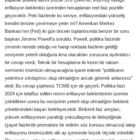
enflasyon beklentisi üzerinden hesaplanan reel faiz pozitife
geçecektir. Peki faizlerde bu seviye, enflasyondaki yükseliş
trendini tersine çevirmeye yeter mi? Amerikan Merkez
Bankası'nın (Fed) iki gün önceki toplantısında benzer bir soru
başkan Jerome Powell’a soruldu. Powell, politika faizinde
zirvenin nerede olduğu ve hangi noktada faizlerin geldiği
seviyenin yeterli olduğuna ikna olacakları sorusuna aydınlatıcı
bir cevap verdi. Teknik bir hesaplama ile kesin bir rakam
vermenin mümkün olmayacağına işaret ederek “politikanın
yeterince sıkılaştırıcı olup olmadığını ancak görerek anlarsınız”
dedi. Bu cevap şüphesiz TCMB için de geçerli. Politika faizi
2024 için telaffuz edilen resmi enflasyon beklentisinin üzerine
çekildikten sonra bu seviyenin yeterli olup olmadığını beklenti
yönetimindeki başarı belirleyecektir. Birikimli faiz artışları,
yüksek enflasyonun yarattığı yoksullaşma ile birleştiğinde
(şayet faizlerde prematüre bir indirim söz konusu olmazsa) talep
enflasyonu önümüzdeki altı ay içerisinde büyük ölçüde sönebilir.