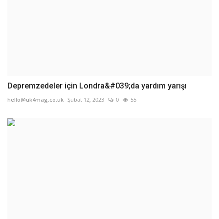
Depremzedeler için Londra&#039;da yardım yarışı
hello@uk4mag.co.uk
Şubat 12, 2023
0
55