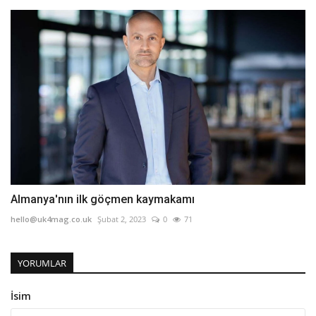
Almanya'nın ilk göçmen kaymakamı
hello@uk4mag.co.uk
Şubat 2, 2023
0
71
YORUMLAR
İsim