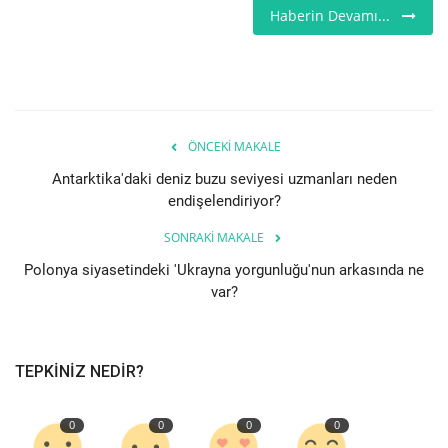
Haberin Devamı...
ÖNCEKI MAKALE
Antarktika'daki deniz buzu seviyesi uzmanları neden
endişelendiriyor?
SONRAKI MAKALE
Polonya siyasetindeki 'Ukrayna yorgunluğu'nun arkasında ne
var?
TEPKINIZ NEDIR?
0
0
0
0