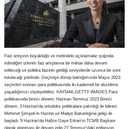
Seri İlanlar
İngiltere
Videolar
İş & Ekonomi
Faiz artışının büyüklüğü ve metindeki açıklamalar ışığında
edindiğim izlenim faiz artışlarına bir miktar daha devam
Firma Rehberi
edileceği ve politika faizinin geldiği seviyelerde uzunca bir süre
tutulacağı şeklinde. Geçmişe dönüp baktığımızda Mayıs 2023
Pazaryeri
seçimleri sonrası para politikasında iki kademeli bir düzeltme
yaşadığımızı söyleyebiliriz. KAYNAK,GETTY IMAGES Para
Kültür - Sanat
politikasında birinci dönem: Haziran-Temmuz 2023 Birinci
dönem, 3 Haziran'da ortodoks politikalara yakınlığı ile bilinen
Restoranlar
Mehmet Şimşek’in Hazine ve Maliye Bakanlığına gelişi ile
başladı. 9 Haziran'da Hafize Gaye Erkan’ın TCMB Başkanı
Sağlık
olarak atanması ile devam edip 27 Temmuz’daki enflasyon