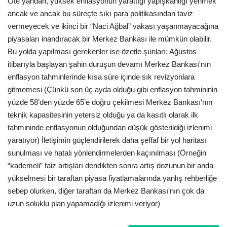
Öte yandan, yüksek enflasyonun yarattığı yapışkanlığı yenmek
ancak ve ancak bu süreçte sıkı para politikasından taviz
vermeyecek ve ikinci bir “Naci Ağbal” vakası yaşanmayacağına
piyasaları inandıracak bir Merkez Bankası ile mümkün olabilir.
Bu yolda yapılması gerekenler ise özetle şunları: Ağustos
itibarıyla başlayan şahin duruşun devamı Merkez Bankası'nın
enflasyon tahminlerinde kısa süre içinde sık revizyonlara
gitmemesi (Çünkü son üç ayda olduğu gibi enflasyon tahmininin
yüzde 58’den yüzde 65’e doğru çekilmesi Merkez Bankası'nın
teknik kapasitesinin yetersiz olduğu ya da kasıtlı olarak ilk
tahmininde enflasyonun olduğundan düşük gösterildiği izlenimi
yaratıyor) İletişimin güçlendirilerek daha şeffaf bir yol haritası
sunulması ve hatalı yönlendirmelerden kaçınılması (Örneğin
“kademeli” faiz artışları dendikten sonra artış dozunun bir anda
yükselmesi bir taraftan piyasa fiyatlamalarında yanlış rehberliğe
sebep olurken, diğer taraftan da Merkez Bankası'nın çok da
uzun soluklu plan yapamadığı izlenimi veriyor)