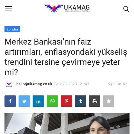
Londra
Giriş yapmak
Kayıt ol
Merkez Bankası'nın faiz
artırımları, enflasyondaki yükseliş
Ana Sayfa
trendini tersine çevirmeye yeter
TVNET
mi?
TOPLUM
hello@uk4mag.co.uk
Eylül 23, 2023 - 21:43
0
62
İş Platformu
Londra
İş İlanları