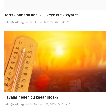
Boris Johnson'dan iki ülkeye kritik ziyaret
hello@uk4mag.co.uk
Haziran 6, 2022
0
71
Havalar neden bu kadar sıcak?
hello@uk4mag.co.uk
Temmuz 28, 2023
0
71