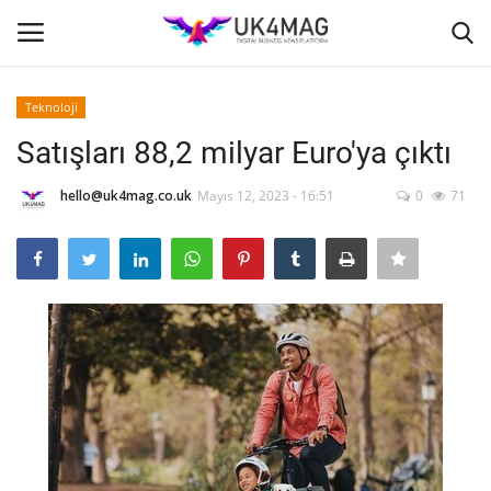
Teknoloji
Giriş yapmak
Kayıt ol
Satışları 88,2 milyar Euro'ya çıktı
Ana Sayfa
hello@uk4mag.co.uk
Mayıs 12, 2023 - 16:51
0
71
İş Platformu
TVNET
TOPLUM
İş İlanları
Seri İlanlar