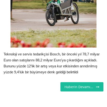
Londra
İngiltere
Videolar
İş & Ekonomi
Teknoloji ve servis tedarikçisi Bosch, bir önceki yıl 78,7 milyar
Pazaryeri
Euro olan satışlarını 88,2 milyar Euro'ya çıkardığını açıkladı.
Bununu yüzde 12’lik bir artış veya kur etkisinden arındırılmış
Kültür - Sanat
yüzde 9,4'lük bir büyümeye denk geldiği belirtildi
Firma Rehberi
Haberin Devamı...
Restoranlar
Sağlık