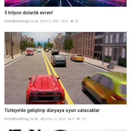
5 trilyon dolarlık evren!
hello@uk4mag.co.uk
Ekim 3, 2022
0
65
Türkiye’de geliştirip dünyaya oyun satacaklar
hello@uk4mag.co.uk
Ağustos 12, 2022
0
131