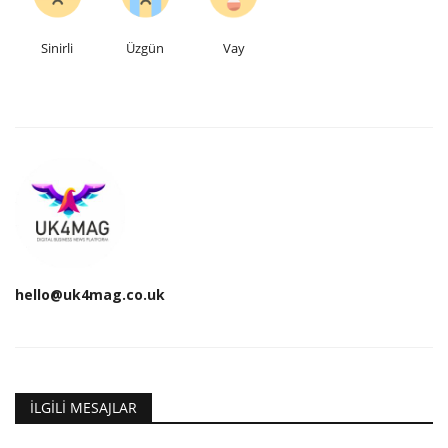
Sinirli
Üzgün
Vay
hello@uk4mag.co.uk
İLGILI MESAJLAR