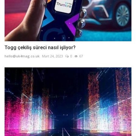
Togg çekiliş süreci nasıl işliyor?
hello@uk4mag.co.uk
Mart 24, 2023
0
67