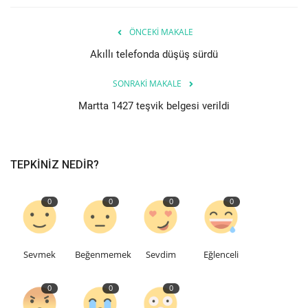
Etkinlik
ÖNCEKI MAKALE
Akıllı telefonda düşüş sürdü
Teknoloji
SONRAKI MAKALE
Hakkımızda
Martta 1427 teşvik belgesi verildi
Galeri
TEPKINIZ NEDIR?
İletişim
0
0
0
0
Dilim
English
Turkish
Sevmek
Beğenmemek
Sevdim
Eğlenceli
0
0
0