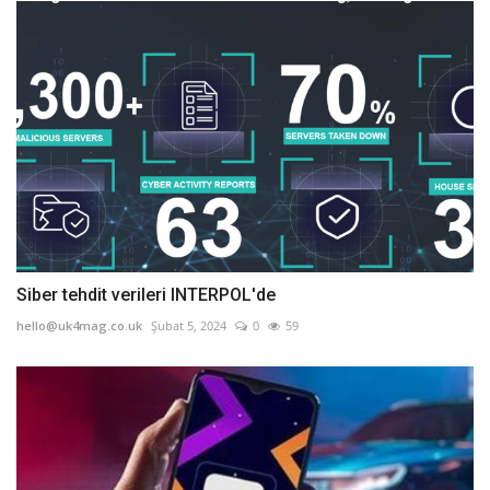
Siber tehdit verileri INTERPOL'de
hello@uk4mag.co.uk
Şubat 5, 2024
0
59