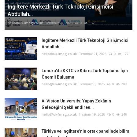
İngiltere Merkezli Türk Teknoloji Girişimcisi
Abdullah...
hello@uk4mag.co.uk
Temmuz 25, 2026
0
132
İngiltere Merkezli Türk Teknoloji Girişimcisi
Abdullah...
hello@uk4mag.co.uk
Temmuz 21, 2026
0
177
Londra’da KKTC ve Kıbrıs Türk Toplumu İçin
Önemli Buluşma
hello@uk4mag.co.uk
Temmuz 6, 2026
0
209
AI Vision University: Yapay Zekânın
Geleceğini Şekillendiren...
hello@uk4mag.co.uk
Haziran 19, 2026
0
246
Türkiye ve İngiltere'nin ortak panelinde bilim