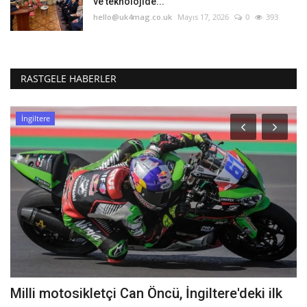
ve teknolojide...
hello@uk4mag.co.uk
Mayıs 17, 2026
0
393
RASTGELE HABERLER
İngiltere
Milli motosikletçi Can Öncü, İngiltere'deki ilk
B