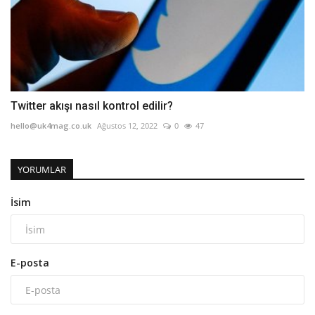
Twitter akışı nasıl kontrol edilir?
hello@uk4mag.co.uk
Ağustos 12, 2022
0
47
YORUMLAR
İsim
E-posta