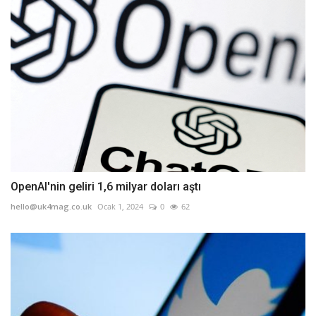
OpenAI'nin geliri 1,6 milyar doları aştı
hello@uk4mag.co.uk
Ocak 1, 2024
0
62