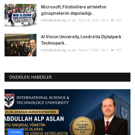
Microsoft, Filistinlilere ait telefon
görüşmelerini depoladığı...
hello@uk4mag.co.uk
Eylül 26, 2025
0
103
AI Vision University, Londra’da Dijitalpark
Technopark...
hello@uk4mag.co.uk
Kasım 7, 2025
0
103
ÖNERILEN HABERLER
Londra