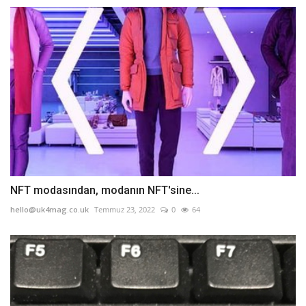
NFT modasından, modanın NFT'sine...
hello@uk4mag.co.uk
Temmuz 23, 2022
0
64