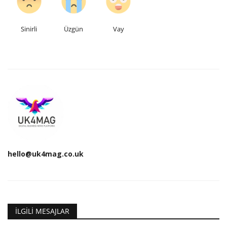
Sinirli
Üzgün
Vay
hello@uk4mag.co.uk
İLGILI MESAJLAR