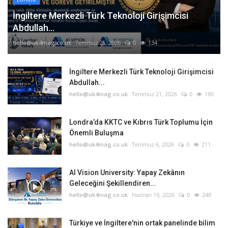
İngiltere Merkezli Türk Teknoloji Girişimcisi
Abdullah...
hello@uk4mag.co.uk
Temmuz 25, 2026
0
134
İngiltere Merkezli Türk Teknoloji Girişimcisi
Abdullah...
hello@uk4mag.co.uk
Temmuz 21, 2026
0
180
Londra’da KKTC ve Kıbrıs Türk Toplumu İçin
Önemli Buluşma
hello@uk4mag.co.uk
Temmuz 6, 2026
0
211
AI Vision University: Yapay Zekânın
Geleceğini Şekillendiren...
hello@uk4mag.co.uk
Haziran 19, 2026
0
248
Türkiye ve İngiltere'nin ortak panelinde bilim