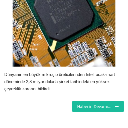
Seri İlanlar
İngiltere
Videolar
İş & Ekonomi
Pazaryeri
Dünyanın en büyük mikroçip üreticilerinden Intel, ocak-mart
döneminde 2,8 milyar dolarla şirket tarihindeki en yüksek
Kültür - Sanat
çeyreklik zararını bildirdi
Firma Rehberi
Haberin Devamı...
Restoranlar
Sağlık