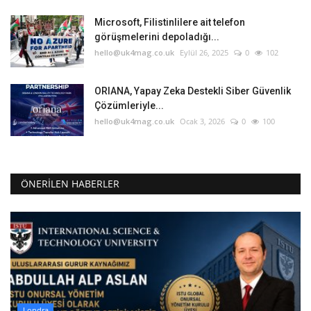
Microsoft, Filistinlilere ait telefon
görüşmelerini depoladığı...
hello@uk4mag.co.uk
Eylül 26, 2025
0
102
ORIANA, Yapay Zeka Destekli Siber Güvenlik
Çözümleriyle...
hello@uk4mag.co.uk
Ocak 3, 2026
0
100
ÖNERILEN HABERLER
Londra