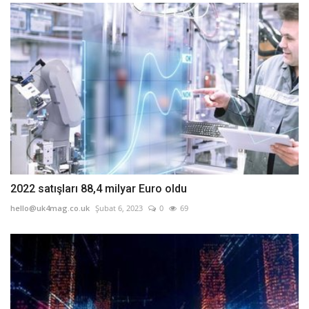
2022 satışları 88,4 milyar Euro oldu
hello@uk4mag.co.uk
Şubat 6, 2023
0
69