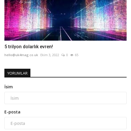
5 trilyon dolarlık evren!
hello@uk4mag.co.uk
Ekim 3, 2022
0
65
YORUMLAR
İsim
E-posta