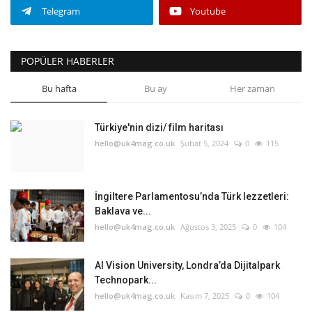
Telegram
Youtube
POPÜLER HABERLER
Bu hafta
Bu ay
Her zaman
Türkiye'nin dizi/ film haritası
hello@uk4mag.co.uk
Şubat 5, 2024
0
115
İngiltere Parlamentosu’nda Türk lezzetleri:
Baklava ve...
hello@uk4mag.co.uk
Ağustos 3, 2025
0
104
AI Vision University, Londra’da Dijitalpark
Technopark...
hello@uk4mag.co.uk
Kasım 7, 2025
0
104