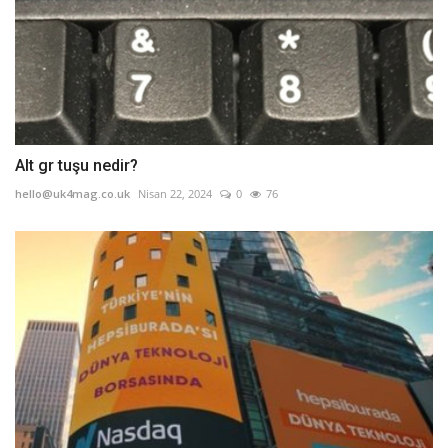
Alt gr tuşu nedir?
hello@uk4mag.co.uk
Nisan 22, 2024
0
76