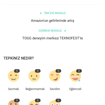
Etkinlik
ÖNCEKI MAKALE
Amazon'un gelirlerinde artış
Teknoloji
SONRAKI MAKALE
Hakkımızda
TOGG deneyim merkezi TEKNOFEST'te
Galeri
TEPKINIZ NEDIR?
İletişim
Dilim
0
0
0
0
English
Turkish
Sevmek
Beğenmemek
Sevdim
Eğlenceli
0
0
0