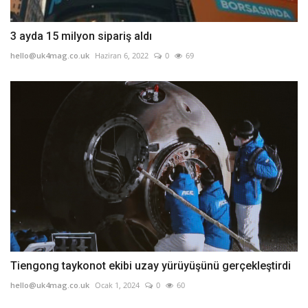
3 ayda 15 milyon sipariş aldı
hello@uk4mag.co.uk
Haziran 6, 2022
0
69
Tiengong taykonot ekibi uzay yürüyüşünü gerçekleştirdi
hello@uk4mag.co.uk
Ocak 1, 2024
0
60