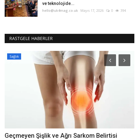
ve teknolojide...
hello@uk4mag.co.uk
Mayıs 17, 2026
0
394
RASTGELE HABERLER
Sağlık
Geçmeyen Şişlik ve Ağrı Sarkom Belirtisi
6