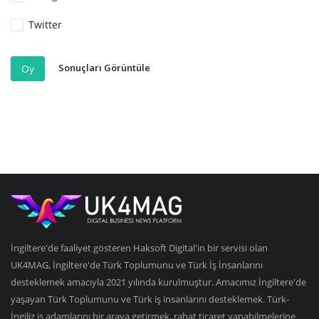
Twitter
Sonuçları Görüntüle
Oy
İngiltere'de faaliyet gösteren Haksoft Digital'in bir servisi olan
UK4MAG, İngiltere'de Türk Toplumunu ve Türk İş İnsanlarını
desteklemek amacıyla 2021 yılında kurulmuştur. Amacımız İngiltere'de
yaşayan Türk Toplumunu ve Türk iş insanlarını desteklemek. Türk-
İngiliz iş adamlarını bir araya getirmek, rahat ticaret yapabilmelerine