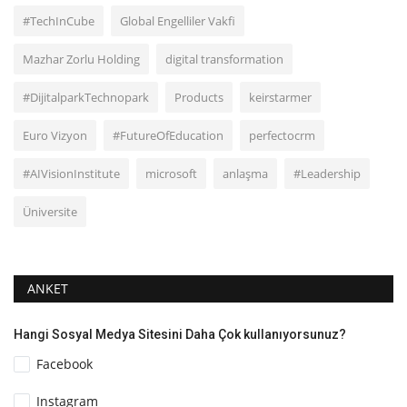
#TechInCube
Global Engelliler Vakfi
Mazhar Zorlu Holding
digital transformation
#DijitalparkTechnopark
Products
keirstarmer
Euro Vizyon
#FutureOfEducation
perfectocrm
#AIVisionInstitute
microsoft
anlaşma
#Leadership
Üniversite
ANKET
Hangi Sosyal Medya Sitesini Daha Çok kullanıyorsunuz?
Facebook
Instagram