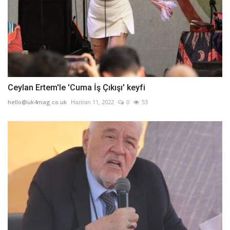
Ceylan Ertem'le 'Cuma İş Çıkışı' keyfi
hello@uk4mag.co.uk
Haziran 11, 2022
0
53