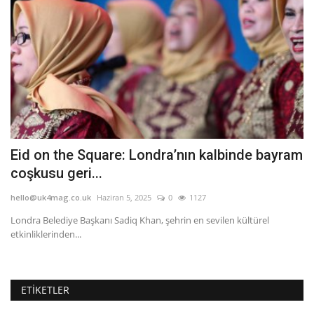
Eid on the Square: Londra’nın kalbinde bayram
B
coşkusu geri...
e
hello@uk4mag.co.uk
Haziran 5, 2025
0
1127
he
Londra Belediye Başkanı Sadiq Khan, şehrin en sevilen kültürel
Bi
etkinliklerinden...
de
ETIKETLER