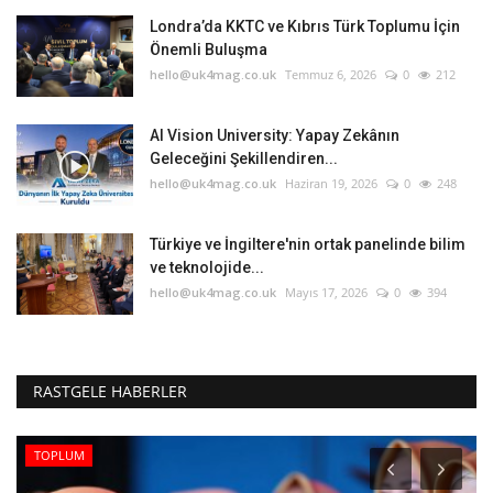
Londra’da KKTC ve Kıbrıs Türk Toplumu İçin
Önemli Buluşma
hello@uk4mag.co.uk
Temmuz 6, 2026
0
212
AI Vision University: Yapay Zekânın
Geleceğini Şekillendiren...
hello@uk4mag.co.uk
Haziran 19, 2026
0
248
Türkiye ve İngiltere'nin ortak panelinde bilim
ve teknolojide...
hello@uk4mag.co.uk
Mayıs 17, 2026
0
394
RASTGELE HABERLER
TOPLUM