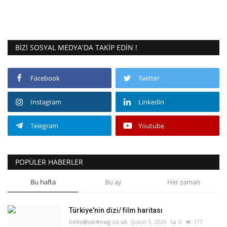
BIZI SOSYAL MEDYA'DA TAKIP EDIN !
Facebook
Twitter
Instagram
Linkedin
Telegram
Youtube
POPÜLER HABERLER
Bu hafta
Bu ay
Her zaman
Türkiye'nin dizi/ film haritası
hello@uk4mag.co.uk
Şubat 5, 2024
0
117