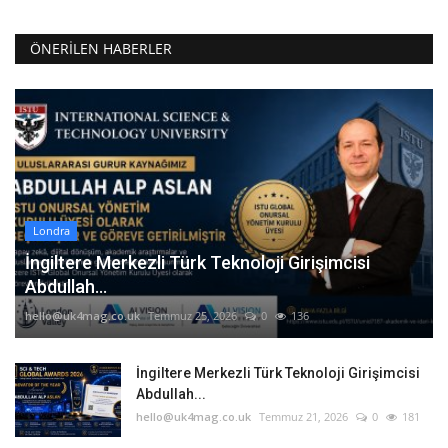
ÖNERILEN HABERLER
Londra
İngiltere Merkezli Türk Teknoloji Girişimcisi
Abdullah...
hello@uk4mag.co.uk
Temmuz 25, 2026
0
136
İngiltere Merkezli Türk Teknoloji Girişimcisi
Abdullah...
hello@uk4mag.co.uk
Temmuz 21, 2026
0
181