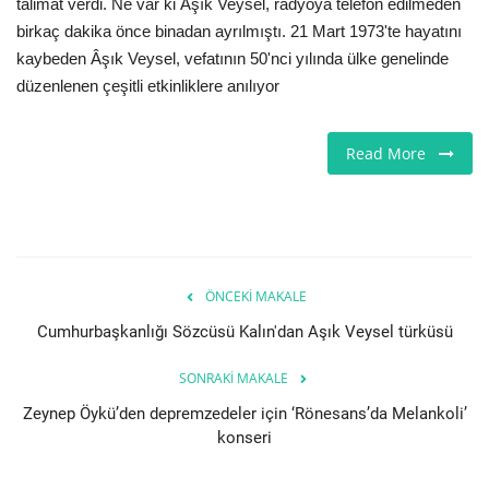
talimat verdi. Ne var ki Âşık Veysel, radyoya telefon edilmeden
birkaç dakika önce binadan ayrılmıştı. 21 Mart 1973'te hayatını
Etkinlik
kaybeden Âşık Veysel, vefatının 50'nci yılında ülke genelinde
düzenlenen çeşitli etkinliklere anılıyor
Teknoloji
Read More
Hakkımızda
Galeri
İletişim
ÖNCEKI MAKALE
Dilim
Cumhurbaşkanlığı Sözcüsü Kalın'dan Aşık Veysel türküsü
English
Turkish
SONRAKI MAKALE
Zeynep Öykü’den depremzedeler için ‘Rönesans’da Melankoli’
konseri