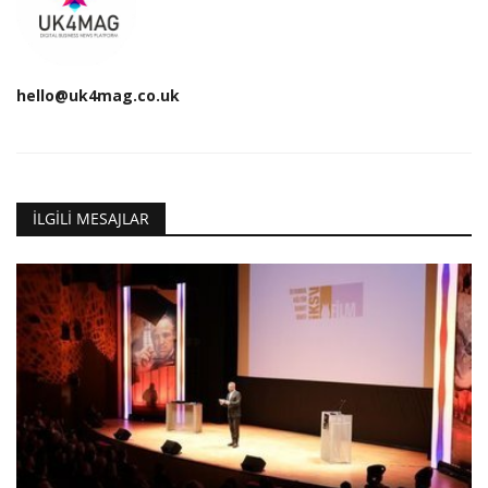
hello@uk4mag.co.uk
İLGILI MESAJLAR