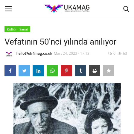
Kültür - Sanat
Giriş yapmak
Kayıt ol
Vefatının 50'nci yılında anılıyor
Ana Sayfa
hello@uk4mag.co.uk
Mart 24, 2023 - 17:13
0
63
İş Platformu
TVNET
TOPLUM
İş İlanları
Seri İlanlar