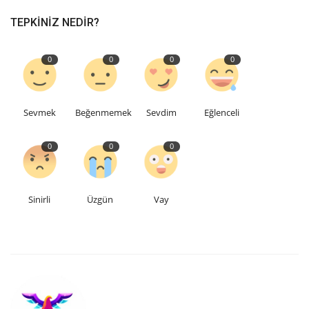
TEPKINIZ NEDIR?
0
0
0
0
Sevmek
Beğenmemek
Sevdim
Eğlenceli
0
0
0
Sinirli
Üzgün
Vay