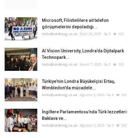
Microsoft, Filistinlilere ait telefon
görüşmelerini depoladığı...
hello@uk4mag.co.uk
Eylül 26, 2025
0
103
AI Vision University, Londra’da Dijitalpark
Technopark...
hello@uk4mag.co.uk
Kasım 7, 2025
0
103
Türkiye'nin Londra Büyükelçisi Ertaş,
Wimbledon'da mücadele...
hello@uk4mag.co.uk
Ağustos 3, 2025
0
102
İngiltere Parlamentosu’nda Türk lezzetleri:
Baklava ve...
hello@uk4mag.co.uk
Ağustos 3, 2025
0
102