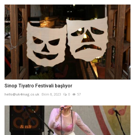
Sinop Tiyatro Festivali başlıyor
hello@uk4mag.co.uk
Ekim 8, 2023
0
57