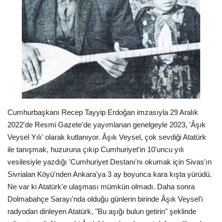
Londra
İngiltere
Videolar
İş & Ekonomi
Cumhurbaşkanı Recep Tayyip Erdoğan imzasıyla 29 Aralık
Pazaryeri
2022'de Resmi Gazete'de yayımlanan genelgeyle 2023, 'Âşık
Veysel Yılı' olarak kutlanıyor. Âşık Veysel, çok sevdiği Atatürk
Kültür - Sanat
ile tanışmak, huzuruna çıkıp Cumhuriyet'in 10'uncu yılı
vesilesiyle yazdığı 'Cumhuriyet Destanı'nı okumak için Sivas'ın
Firma Rehberi
Sivrialan Köyü'nden Ankara'ya 3 ay boyunca kara kışta yürüdü.
Ne var ki Atatürk'e ulaşması mümkün olmadı. Daha sonra
Restoranlar
Dolmabahçe Sarayı'nda olduğu günlerin birinde Âşık Veysel'i
radyodan dinleyen Atatürk, "Bu aşığı bulun getirin" şeklinde
Sağlık