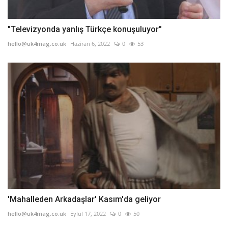
"Televizyonda yanlış Türkçe konuşuluyor"
hello@uk4mag.co.uk
Haziran 6, 2022
0
53
'Mahalleden Arkadaşlar' Kasım'da geliyor
hello@uk4mag.co.uk
Eylül 17, 2022
0
50