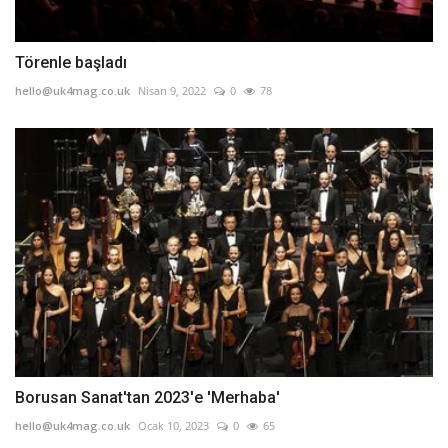
Törenle başladı
hello@uk4mag.co.uk
Nisan 9, 2022
0
78
Borusan Sanat'tan 2023'e 'Merhaba'
hello@uk4mag.co.uk
Ocak 10, 2023
0
65