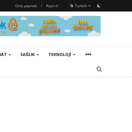
Giriş yapmak
/
Kayıt ol
Turkish
ANAT
SAĞLIK
TEKNOLOJI