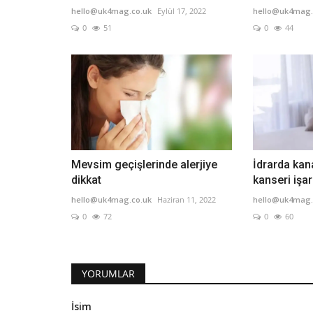
hello@uk4mag.co.uk
Eylül 17, 2022
hello@uk4mag.
0
51
0
44
Mevsim geçişlerinde alerjiye
İdrarda ka
dikkat
kanseri işare
hello@uk4mag.co.uk
Haziran 11, 2022
hello@uk4mag.
0
72
0
60
YORUMLAR
İsim