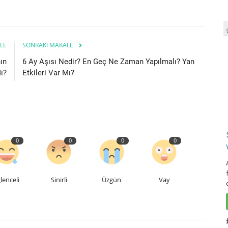
LE
SONRAKI MAKALE
ın
6 Ay Aşısı Nedir? En Geç Ne Zaman Yapılmalı? Yan
ı?
Etkileri Var Mı?
0
0
0
0
lenceli
Sinirli
Üzgün
Vay