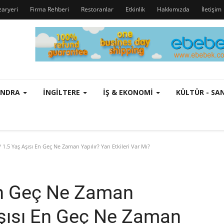
zaryeri
Firma Rehberi
Restoranlar
Etkinlik
Hakkımızda
İletişim
ONDRA
İNGILTERE
İŞ & EKONOMI
KÜLTÜR - S
1.5 Yaş Aşısı En Geç Ne Zaman Yapılır? Yan Etkileri Var Mı?
En Geç Ne Zaman
Aşısı En Geç Ne Zaman