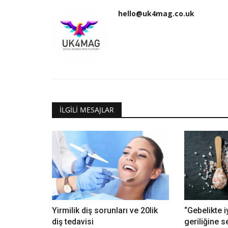
hello@uk4mag.co.uk
İLGILI MESAJLAR
Yirmilik diş sorunları ve 20lik
“Gebelikte i
diş tedavisi
geriliğine s