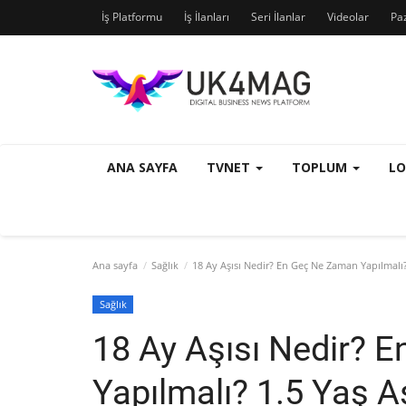
İş Platformu
İş İlanları
Seri İlanlar
Videolar
Pa
ANA SAYFA
TVNET
TOPLUM
L
Ana sayfa
Sağlık
18 Ay Aşısı Nedir? En Geç Ne Zaman Yapılmalı? 
Sağlık
18 Ay Aşısı Nedir? 
Yapılmalı? 1.5 Yaş 