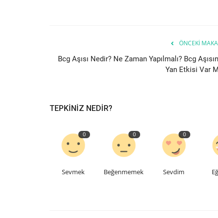
ÖNCEKI MAKA
Bcg Aşısı Nedir? Ne Zaman Yapılmalı? Bcg Aşısın
Yan Etkisi Var M
TEPKINIZ NEDIR?
0
0
0
Sevmek
Beğenmemek
Sevdim
Eğ