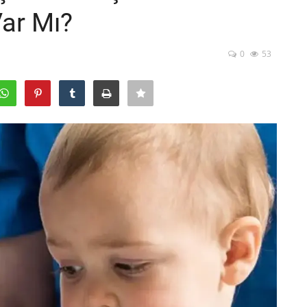
Var Mı?
0
53