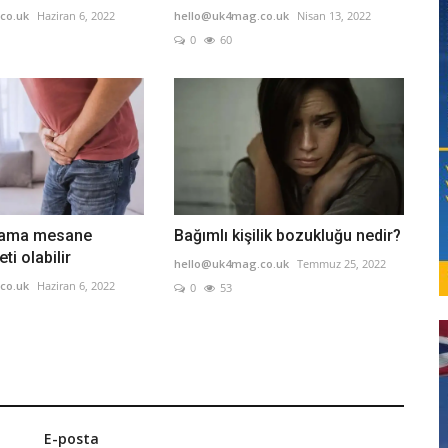
co.uk
Haziran 6, 2022
hello@uk4mag.co.uk
Nisan 13, 2022
0
60
nama mesane
Bağımlı kişilik bozukluğu nedir?
ti olabilir
hello@uk4mag.co.uk
Temmuz 25, 2022
co.uk
Haziran 6, 2022
0
53
E-posta