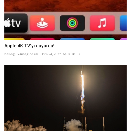
Apple 4K TV’yi duyurdu!
hello@uk4mag.co.uk
Ekim 24, 2022
0
57