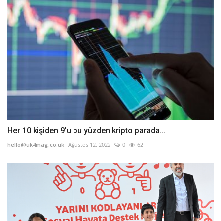
Her 10 kişiden 9’u bu yüzden kripto parada...
hello@uk4mag.co.uk
Ağustos 12, 2022
0
62