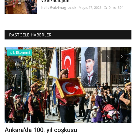
ve teknolojide...
hello@uk4mag.co.uk
Mayıs 17, 2026
0
394
RASTGELE HABERLER
İş & Ekonomi
le
Ankara'da 100. yıl coşkusu
R