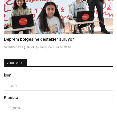
Deprem bölgesine destekler sürüyor
hello@uk4mag.co.uk
Şubat 5, 2024
0
61
YORUMLAR
İsim
E-posta