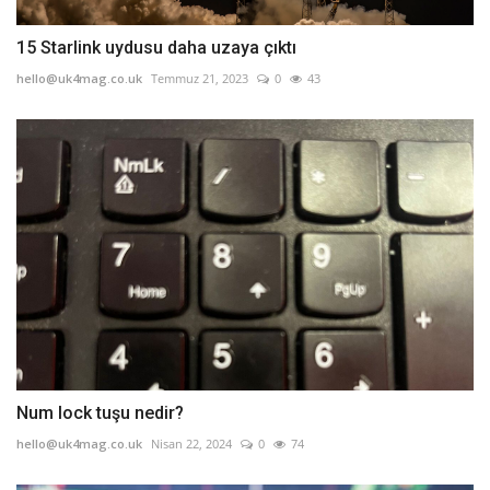
15 Starlink uydusu daha uzaya çıktı
hello@uk4mag.co.uk
Temmuz 21, 2023
0
43
Num lock tuşu nedir?
hello@uk4mag.co.uk
Nisan 22, 2024
0
74