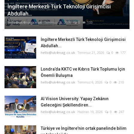
İngiltere Merkezli Türk Teknoloji Girişimcisi
Abdullah...
hello@uk4mag.co.uk
Temmuz 25, 2026
0
133
İngiltere Merkezli Türk Teknoloji Girişimcisi
Abdullah...
hello@uk4mag.co.uk
Temmuz 21, 2026
0
177
Londra’da KKTC ve Kıbrıs Türk Toplumu İçin
Önemli Buluşma
hello@uk4mag.co.uk
Temmuz 6, 2026
0
210
AI Vision University: Yapay Zekânın
Geleceğini Şekillendiren...
hello@uk4mag.co.uk
Haziran 19, 2026
0
247
Türkiye ve İngiltere'nin ortak panelinde bilim