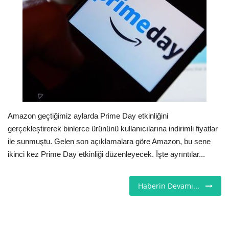
Seri İlanlar
İngiltere
Videolar
İş & Ekonomi
Amazon geçtiğimiz aylarda Prime Day etkinliğini
Pazaryeri
gerçekleştirerek binlerce ürününü kullanıcılarına indirimli fiyatlar
ile sunmuştu. Gelen son açıklamalara göre Amazon, bu sene
Kültür - Sanat
ikinci kez Prime Day etkinliği düzenleyecek. İşte ayrıntılar...
Firma Rehberi
Haberin Devamı...
Restoranlar
Sağlık