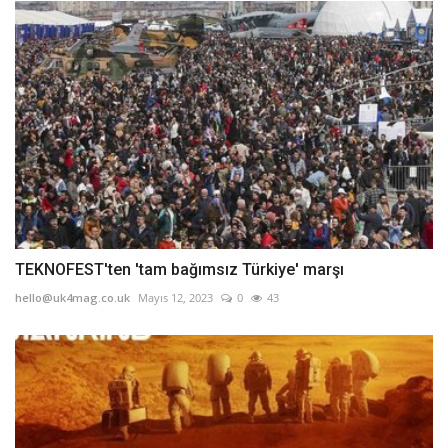
TEKNOFEST'ten 'tam bağımsız Türkiye' marşı
hello@uk4mag.co.uk
Mayıs 12, 2023
0
43