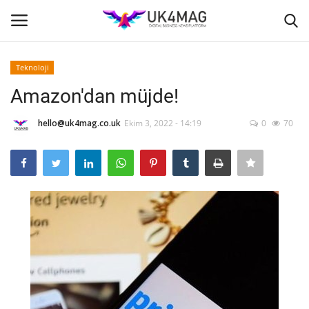
Teknoloji
Giriş yapmak
Kayıt ol
Amazon'dan müjde!
Ana Sayfa
hello@uk4mag.co.uk
Ekim 3, 2022 - 14:19
0
70
İş Platformu
TVNET
TOPLUM
Londra
İş İlanları