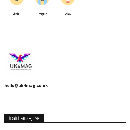
Sinirli
Üzgün
Vay
hello@uk4mag.co.uk
İLGILI MESAJLAR