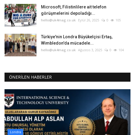
Microsoft, Filistinlilere ait telefon
görüşmelerini depoladığı...
hello@uk4mag.co.uk
Eylül 26, 2025
0
105
Türkiye'nin Londra Büyükelçisi Ertaş,
Wimbledon'da mücadele...
hello@uk4mag.co.uk
Ağustos 3, 2025
0
104
ÖNERILEN HABERLER
Londra