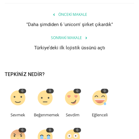
Etkinlik
ÖNCEKI MAKALE
"Daha şimdiden 6 'unicorn' şirket çıkardık"
Teknoloji
SONRAKI MAKALE
Hakkımızda
Türkiye’deki ilk lojistik üssünü açtı
Galeri
TEPKINIZ NEDIR?
İletişim
0
0
0
0
Dilim
English
Turkish
Sevmek
Beğenmemek
Sevdim
Eğlenceli
0
0
0