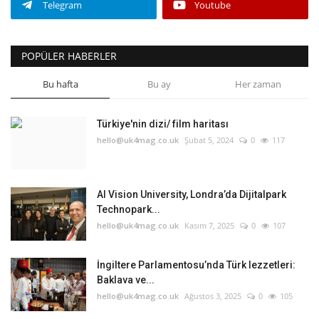
Telegram
Youtube
POPÜLER HABERLER
Bu hafta
Bu ay
Her zaman
Türkiye'nin dizi/ film haritası
hello@uk4mag.co.uk
Şubat 5, 2024
0
117
AI Vision University, Londra’da Dijitalpark
Technopark...
hello@uk4mag.co.uk
Kasım 7, 2025
0
107
İngiltere Parlamentosu’nda Türk lezzetleri:
Baklava ve...
hello@uk4mag.co.uk
Ağustos 3, 2025
0
105