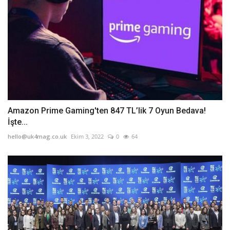
Amazon Prime Gaming'ten 847 TL’lik 7 Oyun Bedava!
İşte...
hello@uk4mag.co.uk
Ekim 3, 2022
0
64