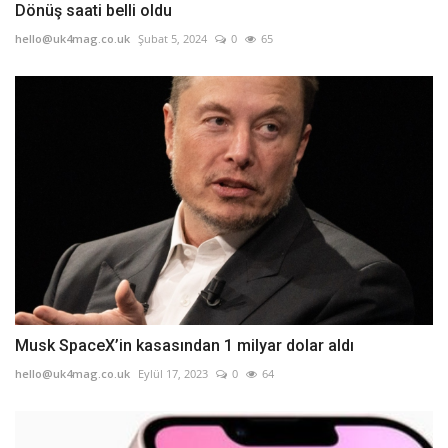
Dönüş saati belli oldu
hello@uk4mag.co.uk
Şubat 5, 2024
0
65
Musk SpaceX’in kasasından 1 milyar dolar aldı
hello@uk4mag.co.uk
Eylül 17, 2023
0
64