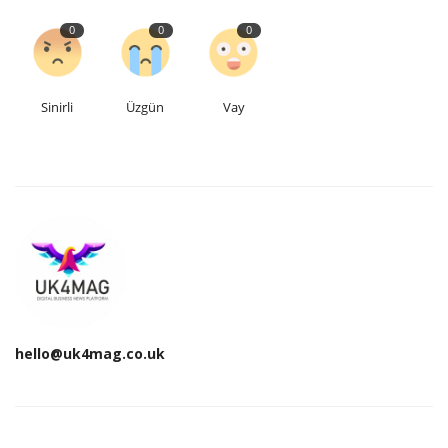
0
0
0
Sinirli
Üzgün
Vay
hello@uk4mag.co.uk