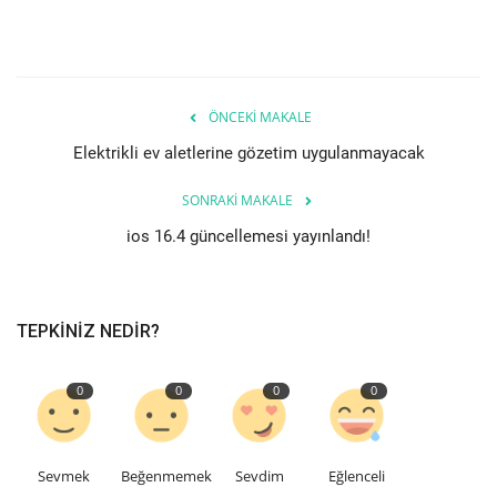
Teknoloji
Etkinlik
ÖNCEKI MAKALE
Elektrikli ev aletlerine gözetim uygulanmayacak
Hakkımızda
SONRAKI MAKALE
Galeri
ios 16.4 güncellemesi yayınlandı!
İletişim
TEPKINIZ NEDIR?
Dilim
English
Turkish
0
0
0
0
Sevmek
Beğenmemek
Sevdim
Eğlenceli