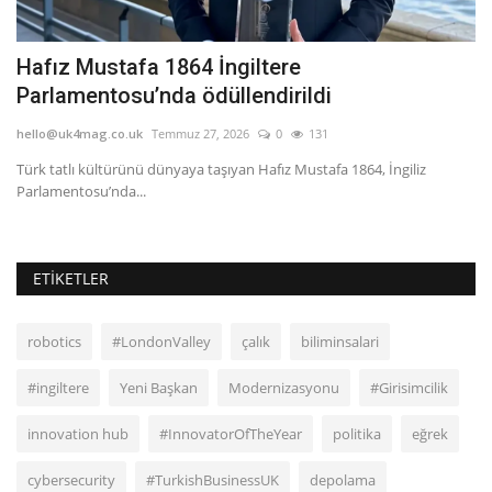
Hafız Mustafa 1864 İngiltere
R
Parlamentosu’nda ödüllendirildi
he
hello@uk4mag.co.uk
Temmuz 27, 2026
0
131
Ha
Ya
Türk tatlı kültürünü dünyaya taşıyan Hafız Mustafa 1864, İngiliz
Parlamentosu’nda...
ETIKETLER
robotics
#LondonValley
çalık
biliminsalari
#ingiltere
Yeni Başkan
Modernizasyonu
#Girisimcilik
innovation hub
#InnovatorOfTheYear
politika
eğrek
cybersecurity
#TurkishBusinessUK
depolama