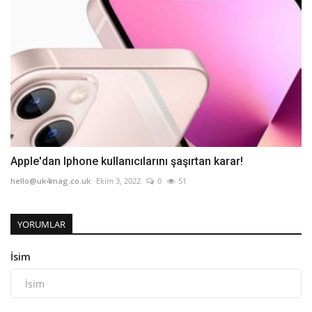
Apple'dan Iphone kullanıcılarını şaşırtan karar!
hello@uk4mag.co.uk
Ekim 3, 2022
0
51
YORUMLAR
İsim