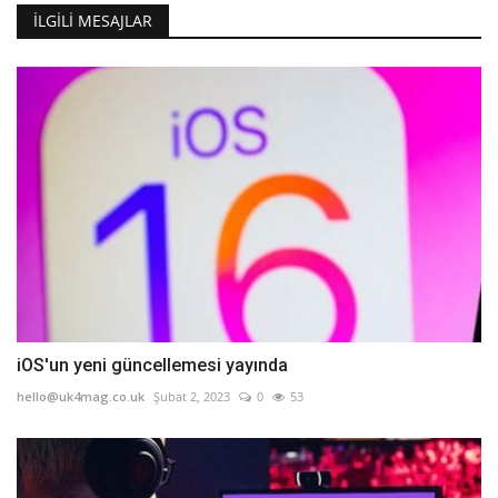
İLGILI MESAJLAR
iOS'un yeni güncellemesi yayında
hello@uk4mag.co.uk
Şubat 2, 2023
0
53