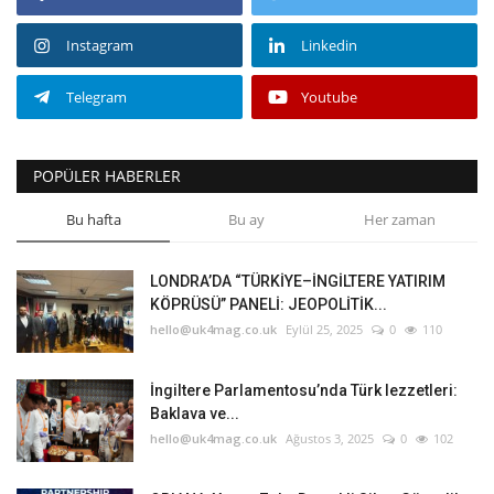
Instagram
Linkedin
Telegram
Youtube
POPÜLER HABERLER
Bu hafta
Bu ay
Her zaman
LONDRA’DA “TÜRKİYE–İNGİLTERE YATIRIM
KÖPRÜSÜ” PANELİ: JEOPOLİTİK...
hello@uk4mag.co.uk
Eylül 25, 2025
0
110
İngiltere Parlamentosu’nda Türk lezzetleri:
Baklava ve...
hello@uk4mag.co.uk
Ağustos 3, 2025
0
102