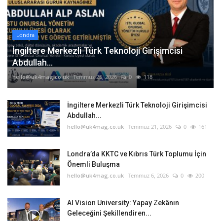
Londra
İngiltere Merkezli Türk Teknoloji Girişimcisi
Abdullah...
hello@uk4mag.co.uk
Temmuz 25, 2026
0
118
İngiltere Merkezli Türk Teknoloji Girişimcisi
Abdullah...
hello@uk4mag.co.uk
Temmuz 21, 2026
0
161
Londra’da KKTC ve Kıbrıs Türk Toplumu İçin
Önemli Buluşma
hello@uk4mag.co.uk
Temmuz 6, 2026
0
200
AI Vision University: Yapay Zekânın
Geleceğini Şekillendiren...