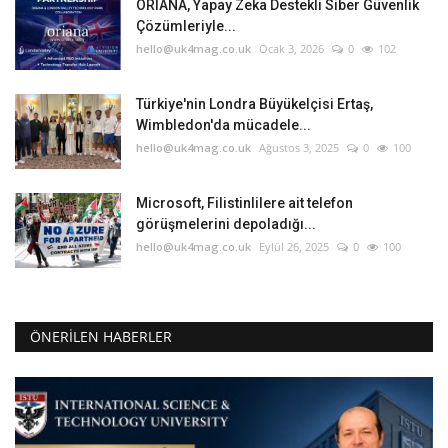
ORIANA, Yapay Zeka Destekli Siber Güvenlik
Çözümleriyle...
hello@uk4mag.co.uk
Ocak 3, 2026
0
102
Türkiye'nin Londra Büyükelçisi Ertaş,
Wimbledon'da mücadele...
hello@uk4mag.co.uk
Ağustos 3, 2025
0
100
Microsoft, Filistinlilere ait telefon
görüşmelerini depoladığı...
hello@uk4mag.co.uk
Eylül 26, 2025
0
100
ÖNERILEN HABERLER