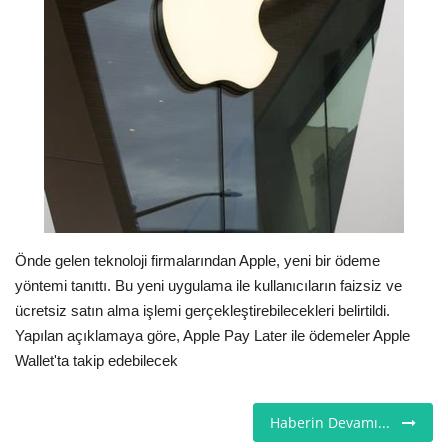
Seri İlanlar
İngiltere
Videolar
İş & Ekonomi
Pazaryeri
Önde gelen teknoloji firmalarından Apple, yeni bir ödeme
yöntemi tanıttı. Bu yeni uygulama ile kullanıcıların faizsiz ve
Kültür - Sanat
ücretsiz satın alma işlemi gerçekleştirebilecekleri belirtildi.
Yapılan açıklamaya göre, Apple Pay Later ile ödemeler Apple
Firma Rehberi
Wallet'ta takip edebilecek
Restoranlar
Haberin Devamı...
Sağlık