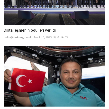
Dijitalleşmenin ödülleri verildi
hello@uk4mag.co.uk
Aralık 16, 2023
0
53