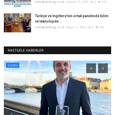
hello@uk4mag.co.uk
Haziran 19, 2026
0
231
Türkiye ve İngiltere'nin ortak panelinde bilim
ve teknolojide...
hello@uk4mag.co.uk
Mayıs 17, 2026
0
383
RASTGELE HABERLER
Londra