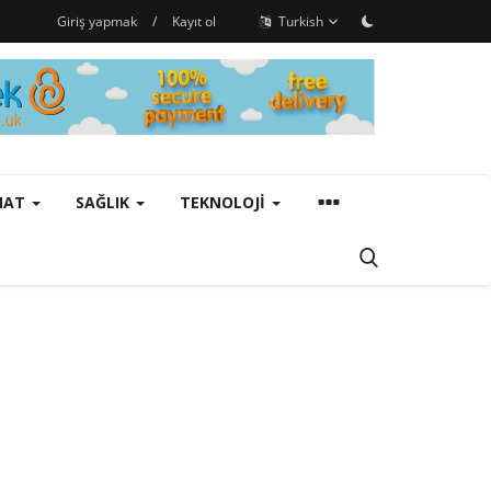
Giriş yapmak
/
Kayıt ol
Turkish
ANAT
SAĞLIK
TEKNOLOJI