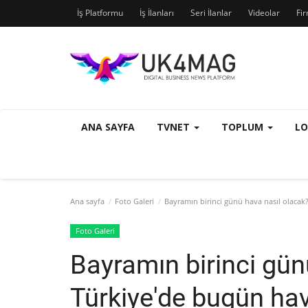
İş Platformu
İş İlanları
Seri İlanlar
Videolar
Fi
ANA SAYFA
TVNET
TOPLUM
L
Ana sayfa
Foto Galeri
Bayramın birinci günü hava nasıl olaca
Foto Galeri
Bayramın birinci gün
Türkiye'de bugün ha