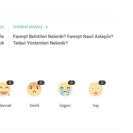
LE
SONRAKI MAKALE
le
Farenjit Belirtileri Nelerdir? Farenjit Nasıl Anlaşılır?
ldi
Tedavi Yöntemleri Nelerdir?
0
0
0
0
lenceli
Sinirli
Üzgün
Vay