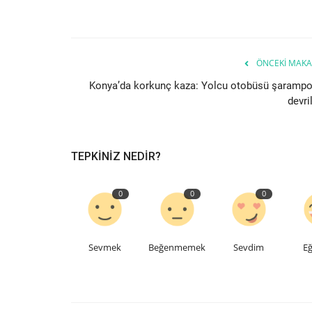
ÖNCEKI MAKA
Konya’da korkunç kaza: Yolcu otobüsü şarampo
devri
TEPKINIZ NEDIR?
0
0
0
Sevmek
Beğenmemek
Sevdim
Eğ