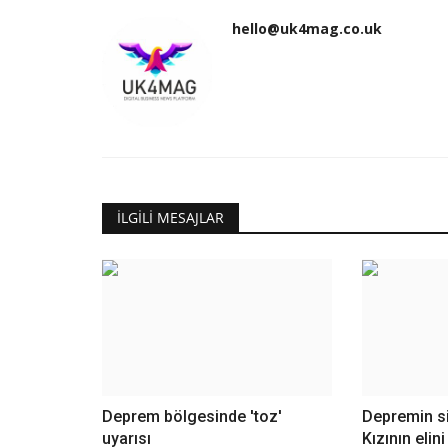
hello@uk4mag.co.uk
İLGILI MESAJLAR
Deprem bölgesinde 'toz'
Depremin s
uyarısı
Kızının elin