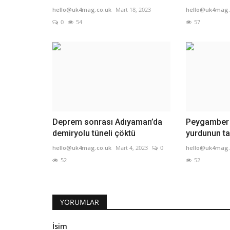
hello@uk4mag.co.uk
Mart 18, 2023
hello@uk4mag.
0
54
57
Deprem sonrası Adıyaman’da
Peygamber ş
demiryolu tüneli çöktü
yurdunun tar
hello@uk4mag.co.uk
Mart 4, 2023
0
hello@uk4mag.
52
52
YORUMLAR
İsim