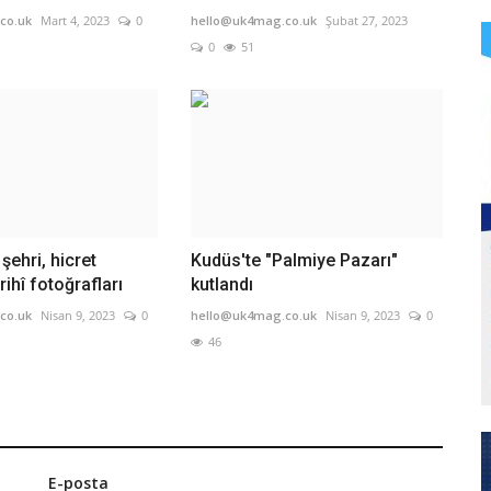
co.uk
Mart 4, 2023
0
hello@uk4mag.co.uk
Şubat 27, 2023
0
51
ehri, hicret
Kudüs'te "Palmiye Pazarı"
ihî fotoğrafları
kutlandı
co.uk
Nisan 9, 2023
0
hello@uk4mag.co.uk
Nisan 9, 2023
0
46
E-posta