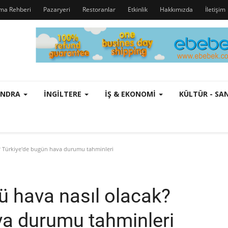
rma Rehberi
Pazaryeri
Restoranlar
Etkinlik
Hakkımızda
İletişim
ONDRA
İNGILTERE
İŞ & EKONOMI
KÜLTÜR - S
k? Türkiye'de bugün hava durumu tahminleri
ü hava nasıl olacak?
va durumu tahminleri