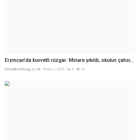
Erzincan'da kuvvetli rüzgar: Minare yıkıldı, okulun çatısı...
hello@uk4mag.co.uk
Nisan 1, 2023
0
61