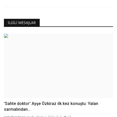
İLGILI MESAJLAR
'Sahte doktor' Ayşe Özkiraz ilk kez konuştu: Yalan
sarmalından...
hello@uk4mag.co.uk
Nisan 1, 2023
0
43