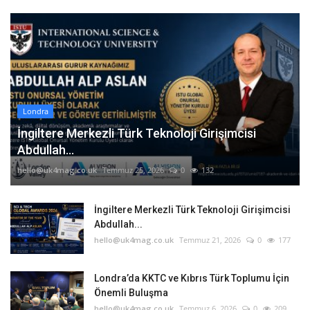
Londra
İngiltere Merkezli Türk Teknoloji Girişimcisi
Abdullah...
hello@uk4mag.co.uk
Temmuz 25, 2026
0
132
İngiltere Merkezli Türk Teknoloji Girişimcisi
Abdullah...
hello@uk4mag.co.uk
Temmuz 21, 2026
0
177
Londra’da KKTC ve Kıbrıs Türk Toplumu İçin
Önemli Buluşma
hello@uk4mag.co.uk
Temmuz 6, 2026
0
209