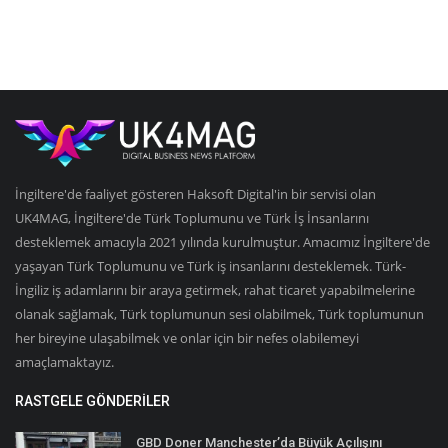
İngiltere'de faaliyet gösteren Haksoft Digital'in bir servisi olan
UK4MAG, İngiltere'de Türk Toplumunu ve Türk İş İnsanlarını
desteklemek amacıyla 2021 yılında kurulmuştur. Amacımız İngiltere'de
yaşayan Türk Toplumunu ve Türk iş insanlarını desteklemek. Türk-
İngiliz iş adamlarını bir araya getirmek, rahat ticaret yapabilmelerine
olanak sağlamak, Türk toplumunun sesi olabilmek, Türk toplumunun
her bireyine ulaşabilmek ve onlar için bir nefes olabilemeyi
amaçlamaktayız.
RASTGELE GÖNDERILER
GBD Doner Manchester’da Büyük Açılışını