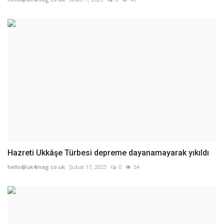
Hazreti Ukkâşe Türbesi depreme dayanamayarak yıkıldı
hello@uk4mag.co.uk
Şubat 17, 2023
0
54