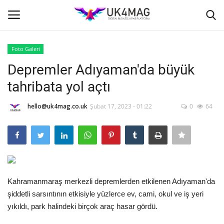
Foto Galeri
Giriş yapmak
Kayıt ol
Depremler Adıyaman'da büyük
tahribata yol açtı
Ana Sayfa
hello@uk4mag.co.uk
Şubat 17, 2023 - 01:22
0
64
İş Platformu
TVNET
TOPLUM
Kahramanmaraş merkezli depremlerden etkilenen Adıyaman'da
Londra
şiddetli sarsıntının etkisiyle yüzlerce ev, cami, okul ve iş yeri
yıkıldı, park halindeki birçok araç hasar gördü.
İş İlanları