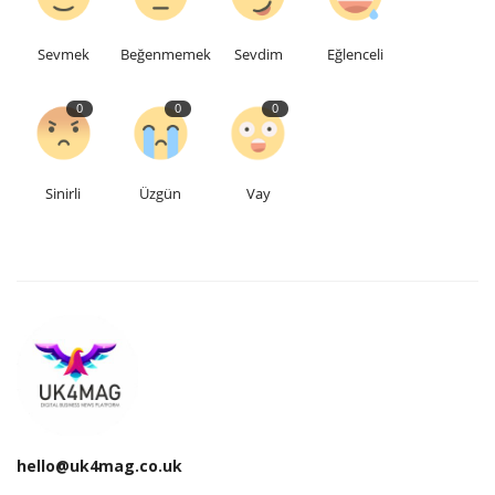
Etkinlik
Sevmek
Beğenmemek
Sevdim
Eğlenceli
Teknoloji
0
0
0
Hakkımızda
Sinirli
Üzgün
Vay
Galeri
İletişim
Dilim
English
Turkish
hello@uk4mag.co.uk