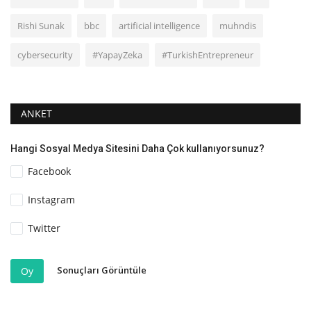
Rishi Sunak
bbc
artificial intelligence
muhndis
cybersecurity
#YapayZeka
#TurkishEntrepreneur
ANKET
Hangi Sosyal Medya Sitesini Daha Çok kullanıyorsunuz?
Facebook
Instagram
Twitter
Sonuçları Görüntüle
Oy