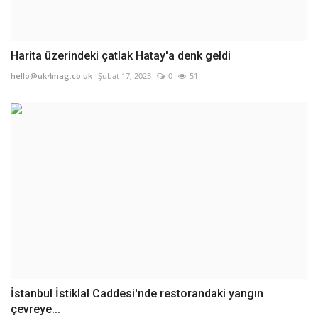
Harita üzerindeki çatlak Hatay'a denk geldi
hello@uk4mag.co.uk
Şubat 17, 2023
0
51
İstanbul İstiklal Caddesi'nde restorandaki yangın
çevreye...