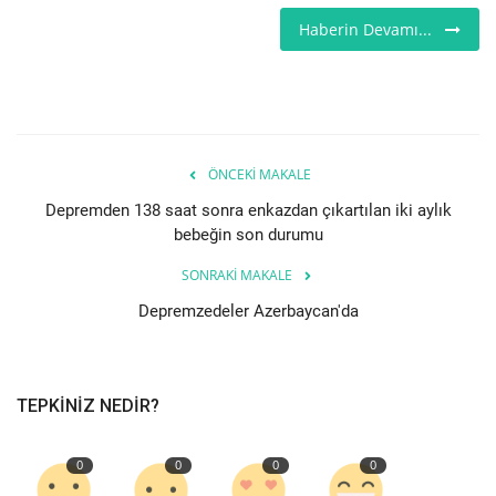
Haberin Devamı...
Seri İlanlar
İngiltere
Videolar
ÖNCEKI MAKALE
İş & Ekonomi
Depremden 138 saat sonra enkazdan çıkartılan iki aylık
bebeğin son durumu
Pazaryeri
SONRAKI MAKALE
Depremzedeler Azerbaycan'da
Kültür - Sanat
Firma Rehberi
TEPKINIZ NEDIR?
Sağlık
0
0
0
0
Restoranlar