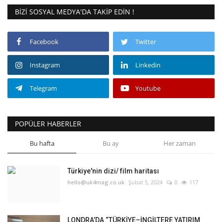
BIZI SOSYAL MEDYA'DA TAKIP EDIN !
Facebook
Twitter
Instagram
Linkedin
Telegram
Youtube
POPÜLER HABERLER
Bu hafta
Bu ay
Her zaman
Türkiye'nin dizi/ film haritası
hello@uk4mag.co.uk
Şubat 5, 2024
0
117
LONDRA’DA “TÜRKİYE–İNGİLTERE YATIRIM