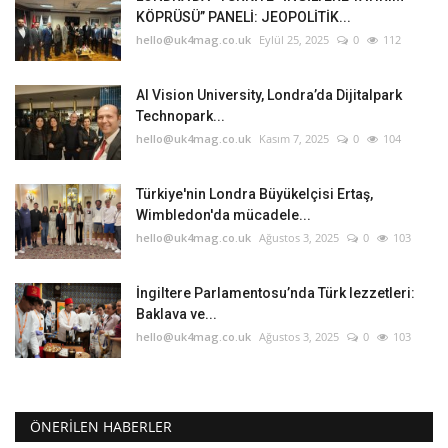
KÖPRÜSÜ” PANELİ: JEOPOLİTİK...
hello@uk4mag.co.uk
Eylül 25, 2025
0
112
AI Vision University, Londra’da Dijitalpark
Technopark...
hello@uk4mag.co.uk
Kasım 7, 2025
0
104
Türkiye'nin Londra Büyükelçisi Ertaş,
Wimbledon'da mücadele...
hello@uk4mag.co.uk
Ağustos 3, 2025
0
103
İngiltere Parlamentosu’nda Türk lezzetleri:
Baklava ve...
hello@uk4mag.co.uk
Ağustos 3, 2025
0
103
ÖNERILEN HABERLER