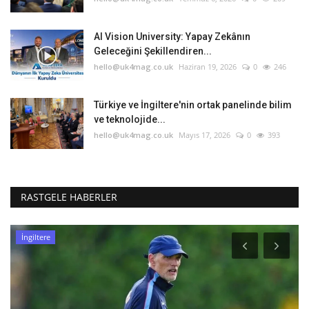
AI Vision University: Yapay Zekânın
Geleceğini Şekillendiren...
hello@uk4mag.co.uk
Haziran 19, 2026
0
246
Türkiye ve İngiltere'nin ortak panelinde bilim
ve teknolojide...
hello@uk4mag.co.uk
Mayıs 17, 2026
0
393
RASTGELE HABERLER
İngiltere