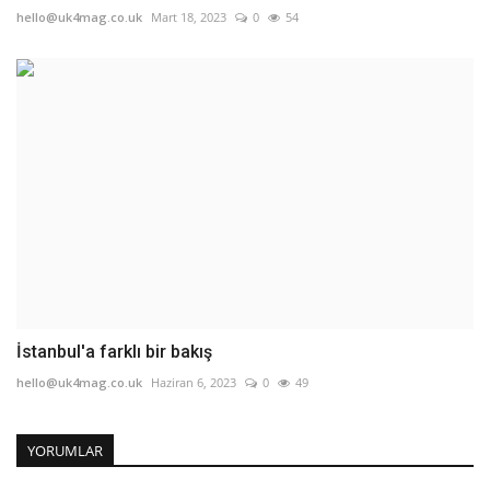
hello@uk4mag.co.uk
Mart 18, 2023
0
54
İstanbul'a farklı bir bakış
hello@uk4mag.co.uk
Haziran 6, 2023
0
49
YORUMLAR