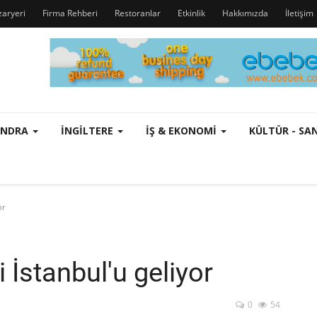
zaryeri
Firma Rehberi
Restoranlar
Etkinlik
Hakkımızda
İletişim
ONDRA
İNGILTERE
İŞ & EKONOMI
KÜLTÜR - S
or
 İstanbul'u geliyor
0
54