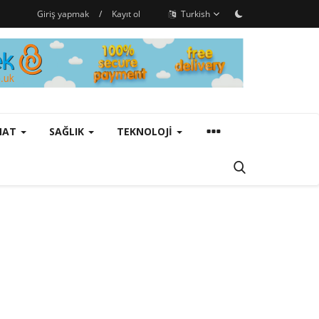
Giriş yapmak
/
Kayıt ol
Turkish
ANAT
SAĞLIK
TEKNOLOJI