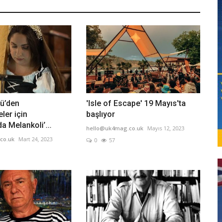
ü’den
'Isle of Escape' 19 Mayıs'ta
ler için
başlıyor
a Melankoli’...
hello@uk4mag.co.uk
Mayıs 12, 2023
co.uk
Mart 24, 2023
0
57