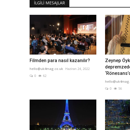
İLGILI MESAJLAR
Filmden para nasıl kazanılır?
Zeynep Öyk
depremzede
hello@uk4mag.co.uk
Haziran 24, 2022
‘Rönesans’d
0
62
hello@uk4mag.
0
56