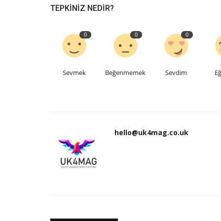
TEPKINIZ NEDIR?
0
0
0
Sevmek
Beğenmemek
Sevdim
Eğ
hello@uk4mag.co.uk