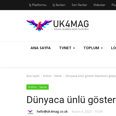
İş Platformu
İş İlanları
Seri İlanlar
Videolar
Pa
ANA SAYFA
TVNET
TOPLUM
L
Ana sayfa
Kültür - Sanat
Dünyaca ünlü gösteri İstanbul'u geliy
Kültür - Sanat
Dünyaca ünlü gösteri
hello@uk4mag.co.uk
Kasım 4, 2025 - 10:39