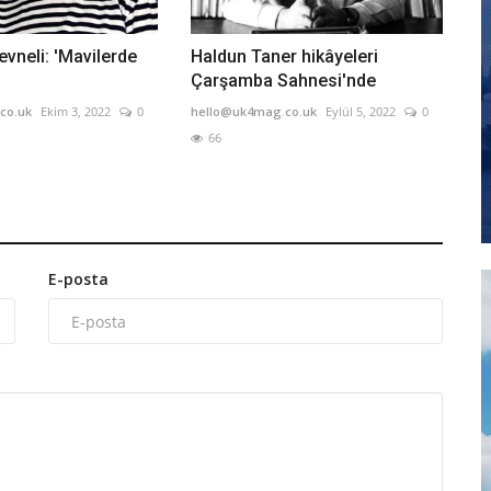
evneli: 'Mavilerde
Haldun Taner hikâyeleri
Çarşamba Sahnesi'nde
co.uk
Ekim 3, 2022
0
hello@uk4mag.co.uk
Eylül 5, 2022
0
66
E-posta