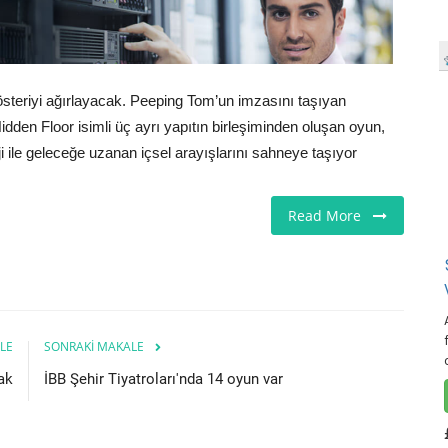
österiyi ağırlayacak. Peeping Tom’un imzasını taşıyan
den Floor isimli üç ayrı yapıtın birleşiminden oluşan oyun,
ji ile geleceğe uzanan içsel arayışlarını sahneye taşıyor
Read More
LE
SONRAKI MAKALE
ak
İBB Şehir Tiyatroları'nda 14 oyun var