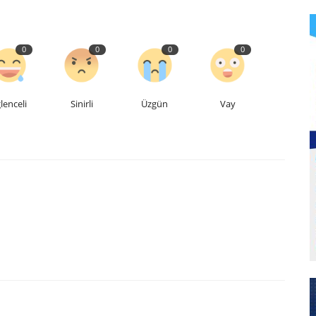
0
0
0
0
lenceli
Sinirli
Üzgün
Vay