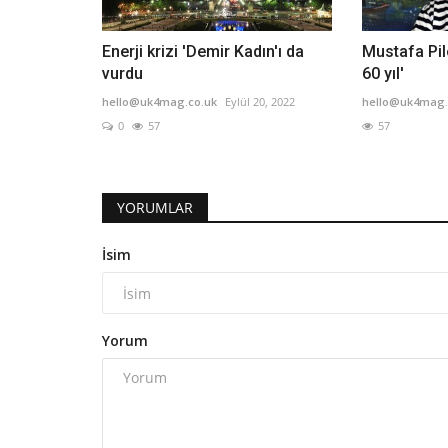
Enerji krizi 'Demir Kadın'ı da
Mustafa Pil
vurdu
60 yıl'
hello@uk4mag.co.uk
Eylül 20, 2022
hello@uk4mag.
0
57
57
YORUMLAR
İsim
Yorum