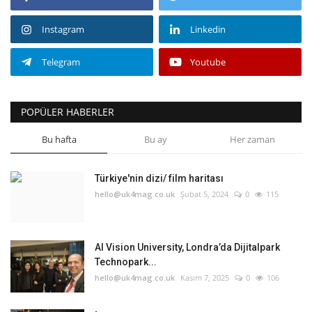
Instagram
Linkedin
Telegram
Youtube
POPÜLER HABERLER
Bu hafta
Bu ay
Her zaman
Türkiye'nin dizi/ film haritası
hello@uk4mag.co.uk
Şubat 5, 2024
0
115
AI Vision University, Londra’da Dijitalpark
Technopark...
hello@uk4mag.co.uk
Kasım 7, 2025
0
106