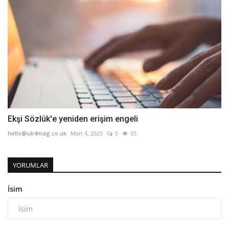
Ekşi Sözlük'e yeniden erişim engeli
hello@uk4mag.co.uk
Mart 4, 2023
0
65
YORUMLAR
İsim