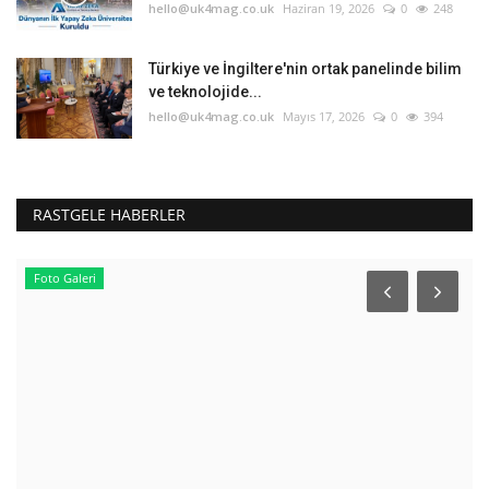
hello@uk4mag.co.uk
Haziran 19, 2026
0
248
Türkiye ve İngiltere'nin ortak panelinde bilim
ve teknolojide...
hello@uk4mag.co.uk
Mayıs 17, 2026
0
394
RASTGELE HABERLER
Foto Galeri