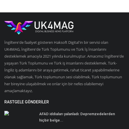
İngiltere'de faaliyet gösteren Haksoft Digital'in bir servisi olan
UK4MAG, İngiltere'de Türk Toplumunu ve Türk İş İnsanlarını
desteklemek amacıyla 2021 yılında kurulmuştur. Amacımız İngiltere'de
yaşayan Türk Toplumunu ve Türk iş insanlarını desteklemek. Türk-
İngiliz iş adamlarını bir araya getirmek, rahat ticaret yapabilmelerine
olanak sağlamak, Türk toplumunun sesi olabilmek, Türk toplumunun
her bireyine ulaşabilmek ve onlar için bir nefes olabilemeyi
amaçlamaktayız.
RASTGELE GÖNDERILER
AFAD iddiaları yalanladı: Depremzedelerden
hiçbir belge...