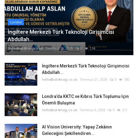
Londra
İngiltere Merkezli Türk Teknoloji Girişimcisi
Abdullah...
hello@uk4mag.co.uk
Temmuz 25, 2026
0
134
İngiltere Merkezli Türk Teknoloji Girişimcisi
Abdullah...
hello@uk4mag.co.uk
Temmuz 21, 2026
0
180
Londra’da KKTC ve Kıbrıs Türk Toplumu İçin
Önemli Buluşma
hello@uk4mag.co.uk
Temmuz 6, 2026
0
211
AI Vision University: Yapay Zekânın
Geleceğini Şekillendiren...