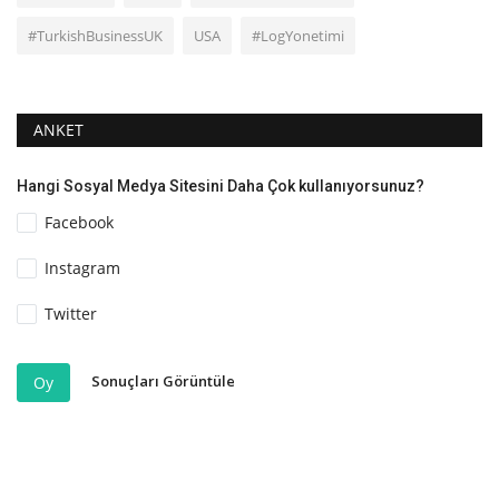
#TurkishBusinessUK
USA
#LogYonetimi
ANKET
Hangi Sosyal Medya Sitesini Daha Çok kullanıyorsunuz?
Facebook
Instagram
Twitter
Sonuçları Görüntüle
Oy