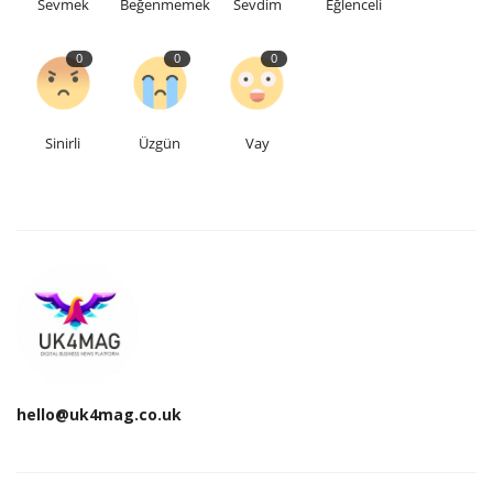
Sevmek
Beğenmemek
Sevdim
Eğlenceli
0
0
0
Sinirli
Üzgün
Vay
hello@uk4mag.co.uk