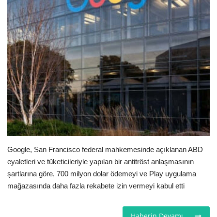
Londra
İngiltere
İş & Ekonomi
Videolar
Pazaryeri
Kültür - Sanat
Google, San Francisco federal mahkemesinde açıklanan ABD
eyaletleri ve tüketicileriyle yapılan bir antitröst anlaşmasının
Firma Rehberi
şartlarına göre, 700 milyon dolar ödemeyi ve Play uygulama
mağazasında daha fazla rekabete izin vermeyi kabul etti
Restoranlar
Sağlık
Haberin Devamı...