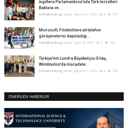
İngiltere Parlamentosu’nda Türk lezzetleri:
Baklava ve...
hello@uk4mag.co.uk
Ağustos 3, 2025
0
104
Microsoft, Filistinlilere ait telefon
görüşmelerini depoladığı...
hello@uk4mag.co.uk
Eylül 26, 2025
0
102
Türkiye'nin Londra Büyükelçisi Ertaş,
Wimbledon'da mücadele...
hello@uk4mag.co.uk
Ağustos 3, 2025
0
100
ÖNERILEN HABERLER