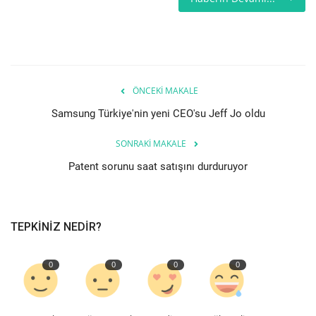
Teknoloji
Etkinlik
ÖNCEKI MAKALE
Hakkımızda
Samsung Türkiye'nin yeni CEO'su Jeff Jo oldu
Galeri
SONRAKI MAKALE
Patent sorunu saat satışını durduruyor
İletişim
Dilim
TEPKINIZ NEDIR?
English
Turkish
0
0
0
0