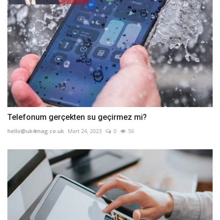
Telefonum gerçekten su geçirmez mi?
hello@uk4mag.co.uk
Mart 24, 2023
0
56