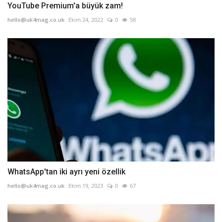
YouTube Premium'a büyük zam!
hello@uk4mag.co.uk
Ekim 24, 2022
0
58
WhatsApp'tan iki ayrı yeni özellik
hello@uk4mag.co.uk
Ekim 19, 2023
0
67