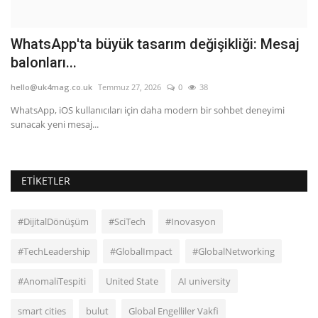
WhatsApp'ta büyük tasarım değişikliği: Mesaj
L
balonları...
a
hello@uk4mag.co.uk
Temmuz 27, 2026
0
38
he
WhatsApp, iOS kullanıcıları için daha modern bir sohbet deneyimi
Ka
sunacak yeni mesaj...
ta
ETIKETLER
#DijitalDönüşüm
#SciTech
#Inovasyon
#TechLeadership
#GlobalImpact
#GlobalNetworking
#AnomaliTespiti
United State
AI university
smart cities
bulut
Global Engelliler Vakfi