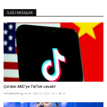
İLGILI MESAJLAR
Çin’den ABD’ye TikTok cevabı!
hello@uk4mag.co.uk
Mart 27, 2023
0
64