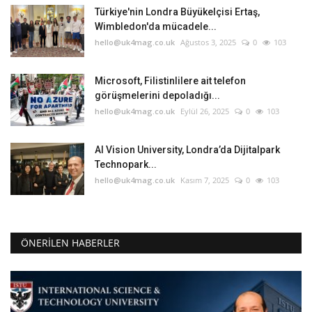
Türkiye'nin Londra Büyükelçisi Ertaş,
Wimbledon'da mücadele...
hello@uk4mag.co.uk
Ağustos 3, 2025
0
103
Microsoft, Filistinlilere ait telefon
görüşmelerini depoladığı...
hello@uk4mag.co.uk
Eylül 26, 2025
0
103
AI Vision University, Londra’da Dijitalpark
Technopark...
hello@uk4mag.co.uk
Kasım 7, 2025
0
103
ÖNERILEN HABERLER