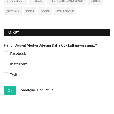
#Inovasyon
ingiltee
#TurkishEntrepreneur
#SIEM
guvenlik
baku
mobil
#dijitalpark
ANKET
Hangi Sosyal Medya Sitesini Daha Çok kullanıyorsunuz?
Facebook
Instagram
Twitter
Sonuçları Görüntüle
Oy