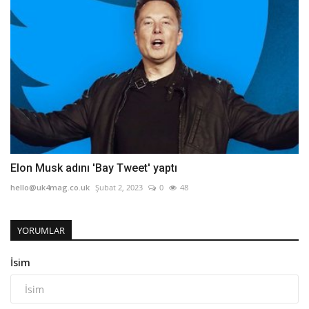
Elon Musk adını 'Bay Tweet' yaptı
hello@uk4mag.co.uk
Şubat 2, 2023
0
48
YORUMLAR
İsim