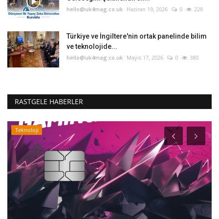
hello@uk4mag.co.uk
Haziran 19, 2026
0
228
Türkiye ve İngiltere'nin ortak panelinde bilim
ve teknolojide...
hello@uk4mag.co.uk
Mayıs 17, 2026
0
380
RASTGELE HABERLER
Teknoloji