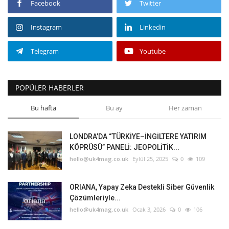
Facebook
Twitter
Instagram
Linkedin
Telegram
Youtube
POPÜLER HABERLER
Bu hafta
Bu ay
Her zaman
LONDRA’DA “TÜRKİYE–İNGİLTERE YATIRIM
KÖPRÜSÜ” PANELİ: JEOPOLİTİK...
hello@uk4mag.co.uk
Eylül 25, 2025
0
109
ORIANA, Yapay Zeka Destekli Siber Güvenlik
Çözümleriyle...
hello@uk4mag.co.uk
Ocak 3, 2026
0
106