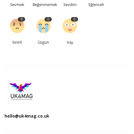
Sevmek
Beğenmemek
Sevdim
Eğlenceli
0
0
0
Sinirli
Üzgün
Vay
hello@uk4mag.co.uk