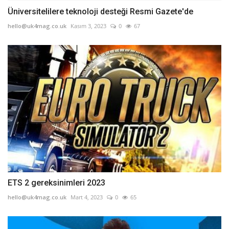
Üniversitelilere teknoloji desteği Resmi Gazete'de
hello@uk4mag.co.uk
Kasım 3, 2023
0
67
ETS 2 gereksinimleri 2023
hello@uk4mag.co.uk
Mart 4, 2023
0
65