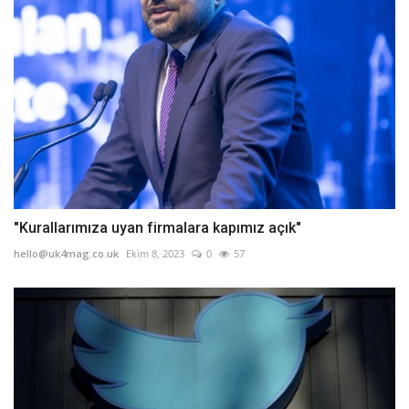
"Kurallarımıza uyan firmalara kapımız açık"
hello@uk4mag.co.uk
Ekim 8, 2023
0
57