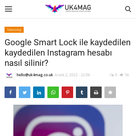
Teknoloji
Giriş yapmak
Kayıt ol
Google Smart Lock ile kaydedilen
kaydedilen Instagram hesabı
Ana Sayfa
nasıl silinir?
TOPLUM
hello@uk4mag.co.uk
Aralık 2, 2022 - 22:06
0
56
İş Platformu
TVNET
İş İlanları
Seri İlanlar