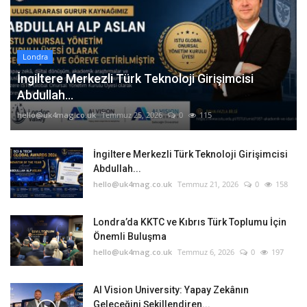
Londra
İngiltere Merkezli Türk Teknoloji Girişimcisi
Abdullah...
hello@uk4mag.co.uk
Temmuz 25, 2026
0
115
İngiltere Merkezli Türk Teknoloji Girişimcisi
Abdullah...
hello@uk4mag.co.uk
Temmuz 21, 2026
0
158
Londra’da KKTC ve Kıbrıs Türk Toplumu İçin
Önemli Buluşma
hello@uk4mag.co.uk
Temmuz 6, 2026
0
197
AI Vision University: Yapay Zekânın
Geleceğini Şekillendiren...