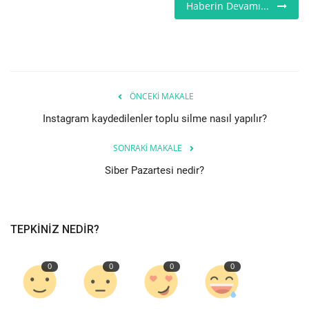
Haberin Devamı...
Etkinlik
Teknoloji
ÖNCEKI MAKALE
Hakkımızda
Instagram kaydedilenler toplu silme nasıl yapılır?
Galeri
SONRAKI MAKALE
Siber Pazartesi nedir?
İletişim
Dilim
TEPKINIZ NEDIR?
English
Turkish
0
0
0
0