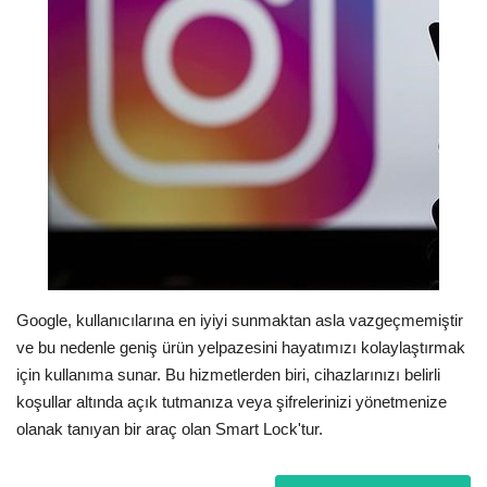
Londra
İngiltere
İş & Ekonomi
Videolar
Pazaryeri
Kültür - Sanat
Google, kullanıcılarına en iyiyi sunmaktan asla vazgeçmemiştir
ve bu nedenle geniş ürün yelpazesini hayatımızı kolaylaştırmak
Firma Rehberi
için kullanıma sunar. Bu hizmetlerden biri, cihazlarınızı belirli
koşullar altında açık tutmanıza veya şifrelerinizi yönetmenize
Restoranlar
olanak tanıyan bir araç olan Smart Lock'tur.
Sağlık