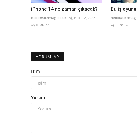
iPhone 14 ne zaman çıkacak?
Bu iş oyuna
hello@uk4mag.co.uk
Ağustos 12, 2022
hello@uk4mag.
0
72
0
57
YORUMLAR
İsim
Yorum