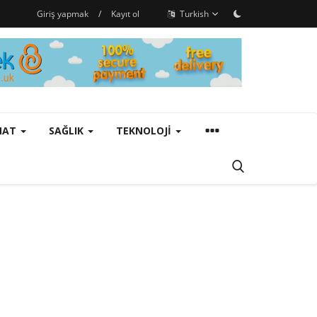
Giriş yapmak
/
Kayıt ol
Turkish
ANAT
SAĞLIK
TEKNOLOJI