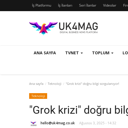
İş Platformu
İş İlanları
Seri İlanlar
Videolar
Fi
ANA SAYFA
TVNET
TOPLUM
L
Ana sayfa
Teknoloji
"Grok krizi" doğru bilgi sorgulanıyor!
Teknoloji
"Grok krizi" doğru bil
hello@uk4mag.co.uk
Ağustos 3, 2025 - 14:32