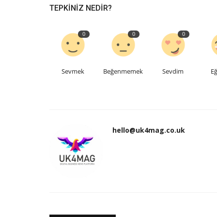
TEPKINIZ NEDIR?
0
0
0
Sevmek
Beğenmemek
Sevdim
Eğ
hello@uk4mag.co.uk