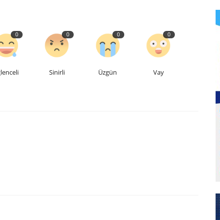
0
0
0
0
lenceli
Sinirli
Üzgün
Vay