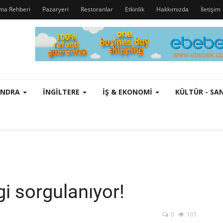
rma Rehberi
Pazaryeri
Restoranlar
Etkinlik
Hakkımızda
İletişim
ONDRA
İNGILTERE
İŞ & EKONOMI
KÜLTÜR - S
gi sorgulanıyor!
0
101