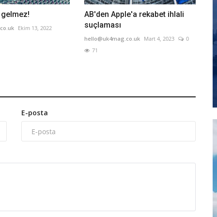
 gelmez!
AB'den Apple'a rekabet ihlali
suçlaması
co.uk
Ekim 13, 2022
hello@uk4mag.co.uk
Mart 4, 2023
0
71
E-posta