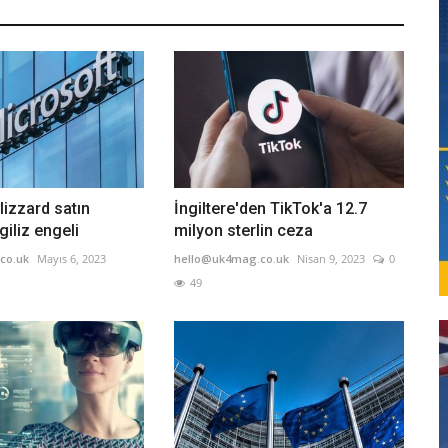
lizzard satın
İngiltere'den TikTok'a 12.7
giliz engeli
milyon sterlin ceza
co.uk
Mayıs 6, 2023
hello@uk4mag.co.uk
Nisan 9, 2023
0
49