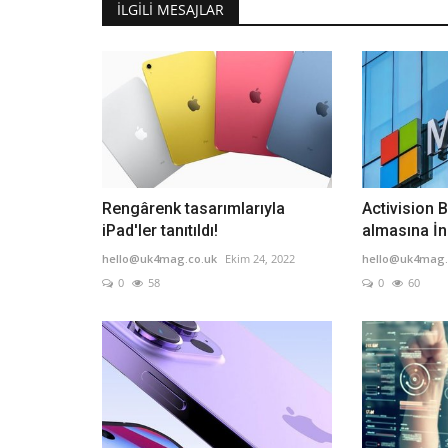
İLGILI MESAJLAR
Rengârenk tasarımlarıyla
Activision B
iPad'ler tanıtıldı!
almasına İn
hello@uk4mag.co.uk
Ekim 24, 2022
hello@uk4mag.
0
58
0
60