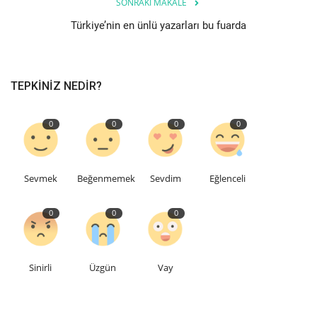
SONRAKI MAKALE
Türkiye’nin en ünlü yazarları bu fuarda
TEPKINIZ NEDIR?
0
0
0
0
Sevmek
Beğenmemek
Sevdim
Eğlenceli
0
0
0
Sinirli
Üzgün
Vay