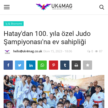
İş & Ekonomi
Giriş yapmak
Kayıt ol
Hatay'dan 100. yıla özel Judo
Şampiyonası'na ev sahipliği
Ana Sayfa
hello@uk4mag.co.uk
Ekim 15, 2023 - 18:06
0
87
TVNET
TOPLUM
İş Platformu
Londra
İş İlanları