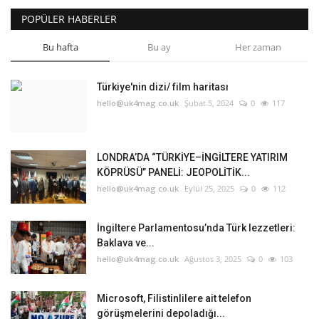
POPÜLER HABERLER
Bu hafta
Bu ay
Her zaman
Türkiye'nin dizi/ film haritası
hello@uk4mag.co.uk
Şubat 5, 2024
0
117
LONDRA’DA “TÜRKİYE–İNGİLTERE YATIRIM
KÖPRÜSÜ” PANELİ: JEOPOLİTİK...
hello@uk4mag.co.uk
Eylül 25, 2025
0
112
İngiltere Parlamentosu’nda Türk lezzetleri:
Baklava ve...
hello@uk4mag.co.uk
Ağustos 3, 2025
0
103
Microsoft, Filistinlilere ait telefon
görüşmelerini depoladığı...