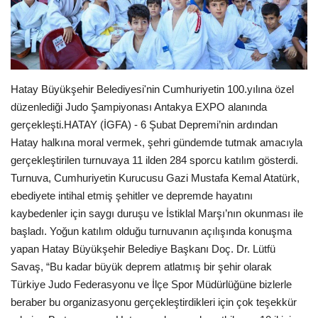
Seri İlanlar
İngiltere
Hatay Büyükşehir Belediyesi'nin Cumhuriyetin 100.yılına özel
Videolar
düzenlediği Judo Şampiyonası Antakya EXPO alanında
gerçekleşti.HATAY (İGFA) - 6 Şubat Depremi’nin ardından
İş & Ekonomi
Hatay halkına moral vermek, şehri gündemde tutmak amacıyla
gerçekleştirilen turnuvaya 11 ilden 284 sporcu katılım gösterdi.
Firma Rehberi
Turnuva, Cumhuriyetin Kurucusu Gazi Mustafa Kemal Atatürk,
ebediyete intihal etmiş şehitler ve depremde hayatını
Pazaryeri
kaybedenler için saygı duruşu ve İstiklal Marşı’nın okunması ile
başladı. Yoğun katılım olduğu turnuvanın açılışında konuşma
Kültür - Sanat
yapan Hatay Büyükşehir Belediye Başkanı Doç. Dr. Lütfü
Savaş, “Bu kadar büyük deprem atlatmış bir şehir olarak
Restoranlar
Türkiye Judo Federasyonu ve İlçe Spor Müdürlüğüne bizlerle
beraber bu organizasyonu gerçekleştirdikleri için çok teşekkür
Sağlık