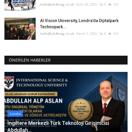
hello@uk4mag.co.uk
Eylül 26, 2025
0
103
AI Vision University, Londra’da Dijitalpark
Technopark...
hello@uk4mag.co.uk
Kasım 7, 2025
0
103
ÖNERILEN HABERLER
Londra
İngiltere Merkezli Türk Teknoloji Girişimcisi
Abdullah...