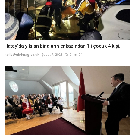
Hatay'da yıkılan binaların enkazından 1'i çocuk 4 kişi...
hello@uk4mag.co.uk
Şubat 7, 2023
0
74