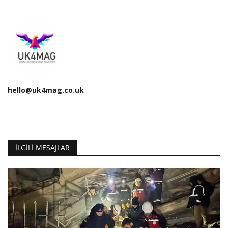
hello@uk4mag.co.uk
İLGILI MESAJLAR