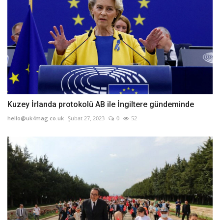
Kuzey İrlanda protokolü AB ile İngiltere gündeminde
hello@uk4mag.co.uk
Şubat 27, 2023
0
52