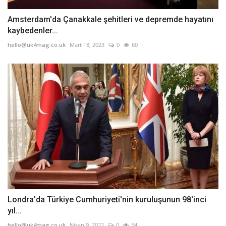
Amsterdam'da Çanakkale şehitleri ve depremde hayatını
kaybedenler...
hello@uk4mag.co.uk
Mart 18, 2023
0
60
Londra'da Türkiye Cumhuriyeti'nin kuruluşunun 98'inci
yıl...
hello@uk4mag.co.uk
Nisan 9, 2022
0
54