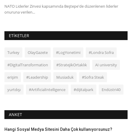
modellerini daha verimli...
ETIKETLER
Turkey
OlayGazete
#LogYonetimi
#Londra Sofra
#DigitalTransformation
#StratejikOrtaklık
AI university
erişim
#Leadership
Musiaduk
#Sofra Steak
yurtdışı
#ArtificialIntelligence
#dijitalpark
Endüstri40
ANKET
Hangi Sosyal Medya Sitesini Daha Çok kullanıyorsunuz?