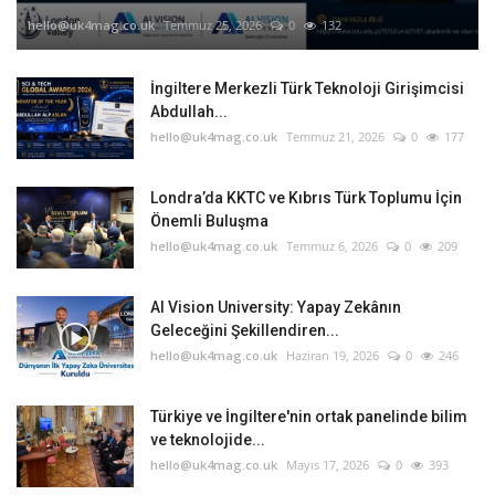
hello@uk4mag.co.uk
Temmuz 25, 2026
0
132
İngiltere Merkezli Türk Teknoloji Girişimcisi
Abdullah...
hello@uk4mag.co.uk
Temmuz 21, 2026
0
177
Londra’da KKTC ve Kıbrıs Türk Toplumu İçin
Önemli Buluşma
hello@uk4mag.co.uk
Temmuz 6, 2026
0
209
AI Vision University: Yapay Zekânın
Geleceğini Şekillendiren...
hello@uk4mag.co.uk
Haziran 19, 2026
0
246
Türkiye ve İngiltere'nin ortak panelinde bilim
ve teknolojide...
hello@uk4mag.co.uk
Mayıs 17, 2026
0
393