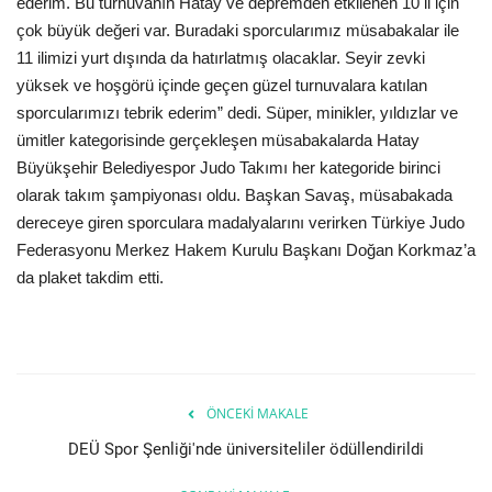
ederim. Bu turnuvanın Hatay ve depremden etkilenen 10 il için
çok büyük değeri var. Buradaki sporcularımız müsabakalar ile
Teknoloji
11 ilimizi yurt dışında da hatırlatmış olacaklar. Seyir zevki
yüksek ve hoşgörü içinde geçen güzel turnuvalara katılan
Etkinlik
sporcularımızı tebrik ederim” dedi. Süper, minikler, yıldızlar ve
ümitler kategorisinde gerçekleşen müsabakalarda Hatay
Hakkımızda
Büyükşehir Belediyespor Judo Takımı her kategoride birinci
olarak takım şampiyonası oldu. Başkan Savaş, müsabakada
Galeri
dereceye giren sporculara madalyalarını verirken Türkiye Judo
Federasyonu Merkez Hakem Kurulu Başkanı Doğan Korkmaz’a
İletişim
da plaket takdim etti.
Dilim
English
Turkish
ÖNCEKI MAKALE
DEÜ Spor Şenliği'nde üniversiteliler ödüllendirildi