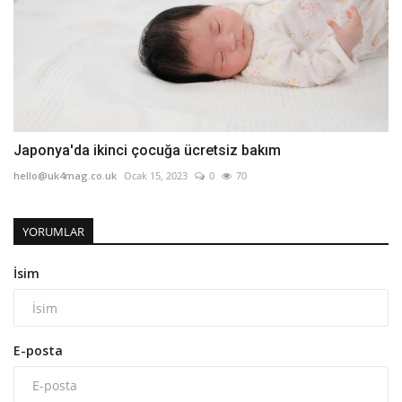
Japonya'da ikinci çocuğa ücretsiz bakım
hello@uk4mag.co.uk
Ocak 15, 2023
0
70
YORUMLAR
İsim
E-posta