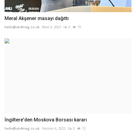
Meral Akşener masayı dağıttı
hello@uk4mag.co.uk
Mart 4, 2023
0
75
İngiltere'den Moskova Borsası kararı
hello@uk4mag.co.uk
Haziran 6, 2022
0
72