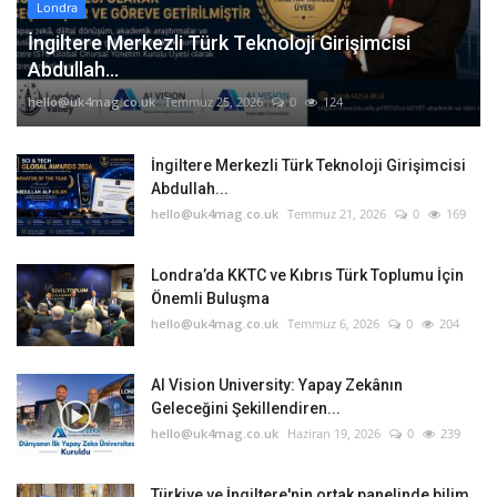
Londra
İngiltere Merkezli Türk Teknoloji Girişimcisi
Abdullah...
hello@uk4mag.co.uk
Temmuz 25, 2026
0
124
İngiltere Merkezli Türk Teknoloji Girişimcisi
Abdullah...
hello@uk4mag.co.uk
Temmuz 21, 2026
0
169
Londra’da KKTC ve Kıbrıs Türk Toplumu İçin
Önemli Buluşma
hello@uk4mag.co.uk
Temmuz 6, 2026
0
204
AI Vision University: Yapay Zekânın
Geleceğini Şekillendiren...
hello@uk4mag.co.uk
Haziran 19, 2026
0
239
Türkiye ve İngiltere'nin ortak panelinde bilim