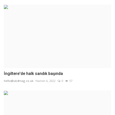
İngiltere'de halk sandık başında
hello@uk4mag.co.uk
Haziran 6, 2022
0
57