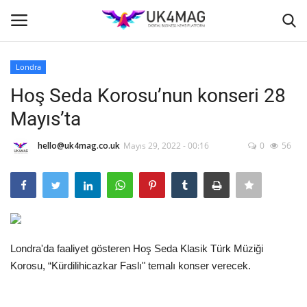
Londra
Giriş yapmak
Kayıt ol
Hoş Seda Korosu’nun konseri 28
Mayıs’ta
Ana Sayfa
hello@uk4mag.co.uk
Mayıs 29, 2022 - 00:16
0
56
TVNET
TOPLUM
İş Platformu
Londra'da faaliyet gösteren Hoş Seda Klasik Türk Müziği
Londra
Korosu, “Kürdilihicazkar Faslı" temalı konser verecek.
İş İlanları