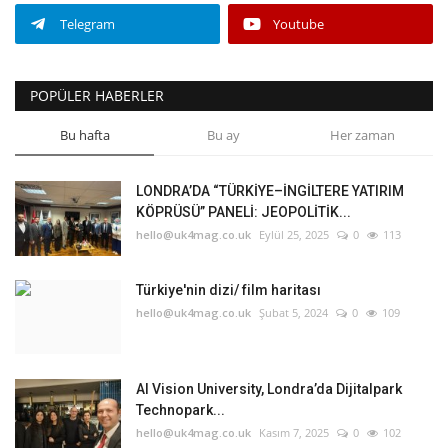
Telegram
Youtube
POPÜLER HABERLER
Bu hafta
Bu ay
Her zaman
LONDRA’DA “TÜRKİYE–İNGİLTERE YATIRIM
KÖPRÜSÜ” PANELİ: JEOPOLİTİK...
hello@uk4mag.co.uk
Eylül 25, 2025
0
113
Türkiye'nin dizi/ film haritası
hello@uk4mag.co.uk
Şubat 5, 2024
0
109
AI Vision University, Londra’da Dijitalpark
Technopark...
hello@uk4mag.co.uk
Kasım 7, 2025
0
102