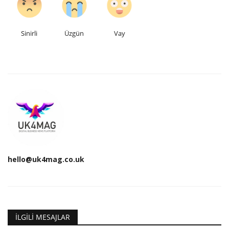
Teknoloji
Sinirli
Üzgün
Vay
Etkinlik
Hakkımızda
Galeri
İletişim
Dilim
hello@uk4mag.co.uk
English
Turkish
İLGILI MESAJLAR