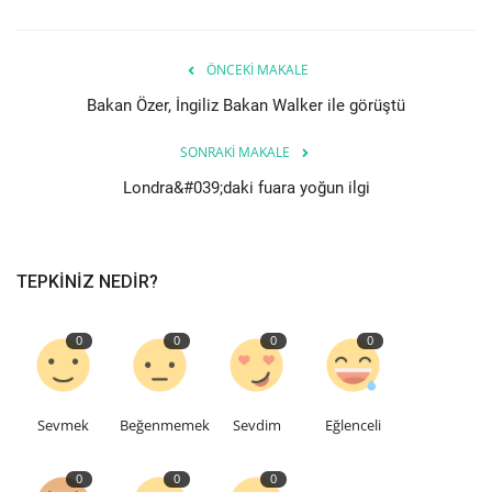
Seri İlanlar
ÖNCEKI MAKALE
İngiltere
Bakan Özer, İngiliz Bakan Walker ile görüştü
Videolar
SONRAKI MAKALE
Londra&#039;daki fuara yoğun ilgi
İş & Ekonomi
Firma Rehberi
TEPKINIZ NEDIR?
Pazaryeri
0
0
0
0
Kültür - Sanat
Sevmek
Beğenmemek
Sevdim
Eğlenceli
Restoranlar
0
0
0
Sağlık