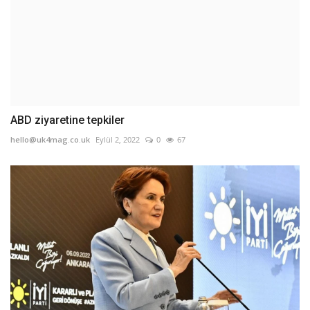
ABD ziyaretine tepkiler
hello@uk4mag.co.uk
Eylül 2, 2022
0
67