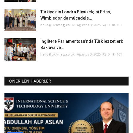
Türkiye'nin Londra Büyükelçisi Ertaş,
Wimbledon'da mücadele...
hello@uk4mag.co.uk
Ağustos 3, 2025
0
101
İngiltere Parlamentosu’nda Türk lezzetleri:
Baklava ve...
hello@uk4mag.co.uk
Ağustos 3, 2025
0
101
ÖNERILEN HABERLER