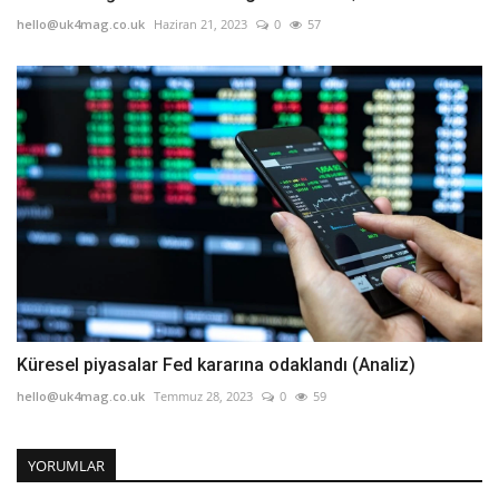
hello@uk4mag.co.uk
Haziran 21, 2023
0
57
Küresel piyasalar Fed kararına odaklandı (Analiz)
hello@uk4mag.co.uk
Temmuz 28, 2023
0
59
YORUMLAR