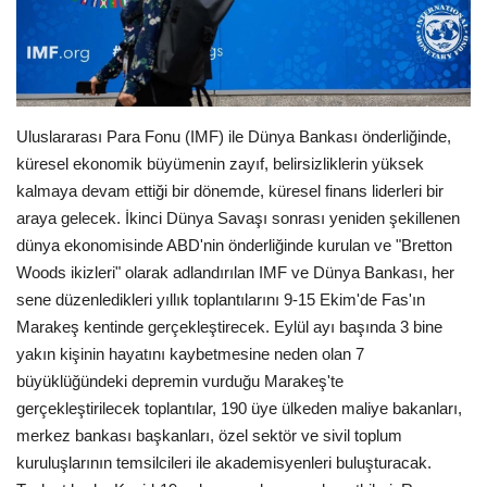
Londra
İngiltere
Uluslararası Para Fonu (IMF) ile Dünya Bankası önderliğinde,
Videolar
küresel ekonomik büyümenin zayıf, belirsizliklerin yüksek
kalmaya devam ettiği bir dönemde, küresel finans liderleri bir
İş & Ekonomi
araya gelecek. İkinci Dünya Savaşı sonrası yeniden şekillenen
dünya ekonomisinde ABD'nin önderliğinde kurulan ve "Bretton
Pazaryeri
Woods ikizleri" olarak adlandırılan IMF ve Dünya Bankası, her
sene düzenledikleri yıllık toplantılarını 9-15 Ekim'de Fas'ın
Kültür - Sanat
Marakeş kentinde gerçekleştirecek. Eylül ayı başında 3 bine
yakın kişinin hayatını kaybetmesine neden olan 7
Firma Rehberi
büyüklüğündeki depremin vurduğu Marakeş'te
gerçekleştirilecek toplantılar, 190 üye ülkeden maliye bakanları,
Restoranlar
merkez bankası başkanları, özel sektör ve sivil toplum
kuruluşlarının temsilcileri ile akademisyenleri buluşturacak.
Sağlık