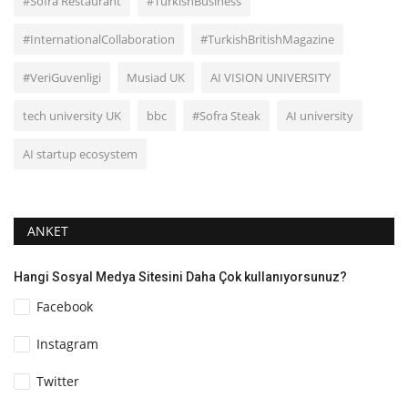
#Sofra Restaurant
#TurkishBusiness
#InternationalCollaboration
#TurkishBritishMagazine
#VeriGuvenligi
Musiad UK
AI VISION UNIVERSITY
tech university UK
bbc
#Sofra Steak
AI university
AI startup ecosystem
ANKET
Hangi Sosyal Medya Sitesini Daha Çok kullanıyorsunuz?
Facebook
Instagram
Twitter