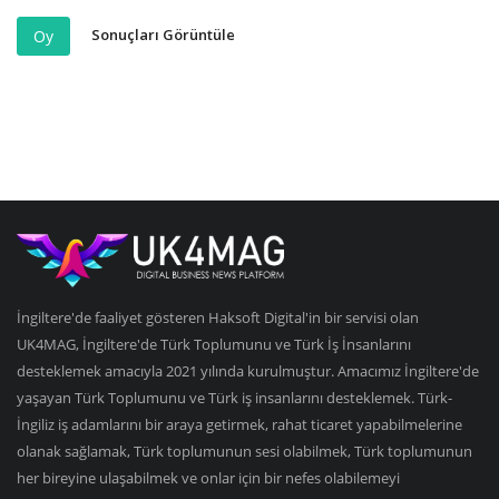
Sonuçları Görüntüle
Oy
İngiltere'de faaliyet gösteren Haksoft Digital'in bir servisi olan
UK4MAG, İngiltere'de Türk Toplumunu ve Türk İş İnsanlarını
desteklemek amacıyla 2021 yılında kurulmuştur. Amacımız İngiltere'de
yaşayan Türk Toplumunu ve Türk iş insanlarını desteklemek. Türk-
İngiliz iş adamlarını bir araya getirmek, rahat ticaret yapabilmelerine
olanak sağlamak, Türk toplumunun sesi olabilmek, Türk toplumunun
her bireyine ulaşabilmek ve onlar için bir nefes olabilemeyi