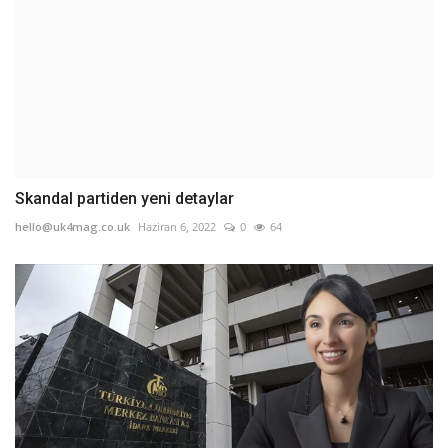
Skandal partiden yeni detaylar
hello@uk4mag.co.uk
Haziran 6, 2022
0
64