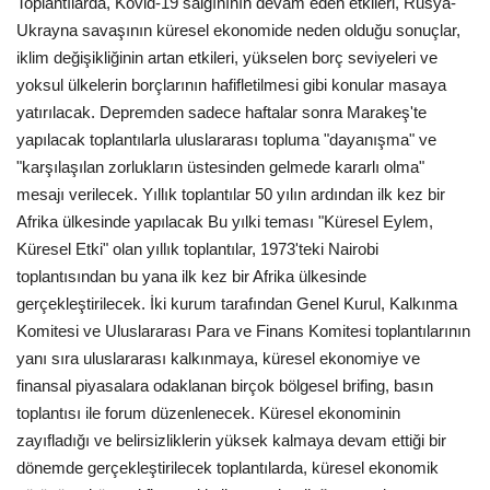
Toplantılarda, Kovid-19 salgınının devam eden etkileri, Rusya-
Ukrayna savaşının küresel ekonomide neden olduğu sonuçlar,
Etkinlik
iklim değişikliğinin artan etkileri, yükselen borç seviyeleri ve
yoksul ülkelerin borçlarının hafifletilmesi gibi konular masaya
Teknoloji
yatırılacak. Depremden sadece haftalar sonra Marakeş'te
yapılacak toplantılarla uluslararası topluma "dayanışma" ve
Hakkımızda
"karşılaşılan zorlukların üstesinden gelmede kararlı olma"
mesajı verilecek. Yıllık toplantılar 50 yılın ardından ilk kez bir
Galeri
Afrika ülkesinde yapılacak Bu yılki teması "Küresel Eylem,
Küresel Etki" olan yıllık toplantılar, 1973'teki Nairobi
İletişim
toplantısından bu yana ilk kez bir Afrika ülkesinde
gerçekleştirilecek. İki kurum tarafından Genel Kurul, Kalkınma
Dilim
Komitesi ve Uluslararası Para ve Finans Komitesi toplantılarının
yanı sıra uluslararası kalkınmaya, küresel ekonomiye ve
English
Turkish
finansal piyasalara odaklanan birçok bölgesel brifing, basın
toplantısı ile forum düzenlenecek. Küresel ekonominin
zayıfladığı ve belirsizliklerin yüksek kalmaya devam ettiği bir
dönemde gerçekleştirilecek toplantılarda, küresel ekonomik