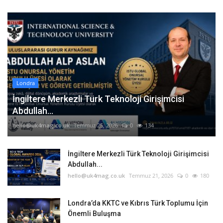
Londra
İngiltere Merkezli Türk Teknoloji Girişimcisi
Abdullah...
hello@uk4mag.co.uk
Temmuz 25, 2026
0
134
İngiltere Merkezli Türk Teknoloji Girişimcisi
Abdullah...
hello@uk4mag.co.uk
Temmuz 21, 2026
0
180
Londra’da KKTC ve Kıbrıs Türk Toplumu İçin
Önemli Buluşma