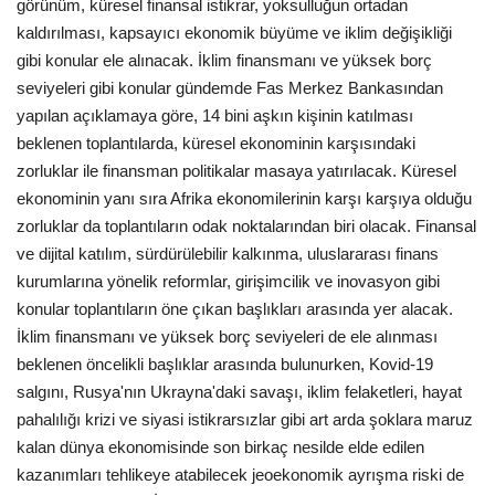
görünüm, küresel finansal istikrar, yoksulluğun ortadan
kaldırılması, kapsayıcı ekonomik büyüme ve iklim değişikliği
gibi konular ele alınacak. İklim finansmanı ve yüksek borç
seviyeleri gibi konular gündemde Fas Merkez Bankasından
yapılan açıklamaya göre, 14 bini aşkın kişinin katılması
beklenen toplantılarda, küresel ekonominin karşısındaki
zorluklar ile finansman politikalar masaya yatırılacak. Küresel
ekonominin yanı sıra Afrika ekonomilerinin karşı karşıya olduğu
zorluklar da toplantıların odak noktalarından biri olacak. Finansal
ve dijital katılım, sürdürülebilir kalkınma, uluslararası finans
kurumlarına yönelik reformlar, girişimcilik ve inovasyon gibi
konular toplantıların öne çıkan başlıkları arasında yer alacak.
İklim finansmanı ve yüksek borç seviyeleri de ele alınması
beklenen öncelikli başlıklar arasında bulunurken, Kovid-19
salgını, Rusya'nın Ukrayna'daki savaşı, iklim felaketleri, hayat
pahalılığı krizi ve siyasi istikrarsızlar gibi art arda şoklara maruz
kalan dünya ekonomisinde son birkaç nesilde elde edilen
kazanımları tehlikeye atabilecek jeoekonomik ayrışma riski de