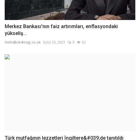
Merkez Bankası'nın faiz artırımları, enflasyondaki
yükseliş...
hello@uk4mag.co.uk
Eylül 23, 2023
0
62
Türk mutfağının lezzetleri İngiltere&#039;de tanıtıldı