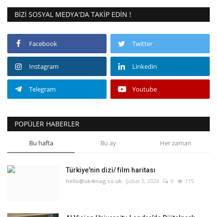
BIZI SOSYAL MEDYA'DA TAKIP EDIN !
Facebook
Twitter
Instagram
Linkedin
Telegram
Youtube
POPÜLER HABERLER
Bu hafta
Bu ay
Her zaman
Türkiye'nin dizi/ film haritası
hello@uk4mag.co.uk
Şubat 5, 2024
0
115