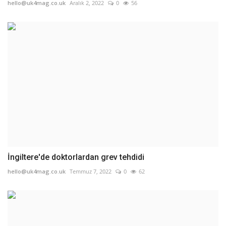
hello@uk4mag.co.uk
Aralık 2, 2022
0
56
İngiltere'de doktorlardan grev tehdidi
hello@uk4mag.co.uk
Temmuz 7, 2022
0
62