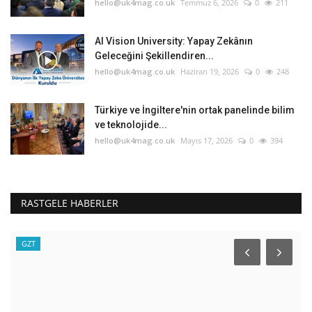
hello@uk4mag.co.uk
Temmuz 6, 2026
0
211
AI Vision University: Yapay Zekânın
Geleceğini Şekillendiren...
hello@uk4mag.co.uk
Haziran 19, 2026
0
248
Türkiye ve İngiltere'nin ortak panelinde bilim
ve teknolojide...
hello@uk4mag.co.uk
Mayıs 17, 2026
0
394
RASTGELE HABERLER
GZT