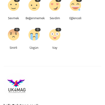
0
0
0
0
Sevmek
Beğenmemek
Sevdim
Eğlenceli
0
0
0
Sinirli
Üzgün
Vay