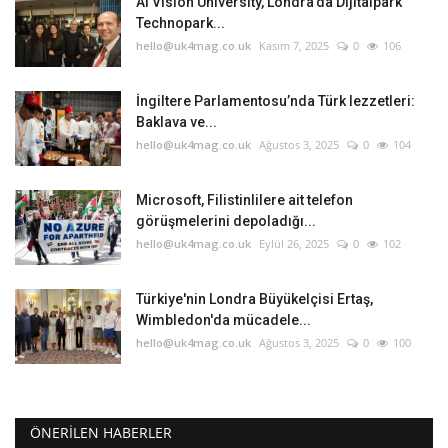
AI Vision University, Londra’da Dijitalpark
Technopark...
hello@uk4mag.co.uk
Kasım 7, 2025
0
106
İngiltere Parlamentosu’nda Türk lezzetleri:
Baklava ve...
hello@uk4mag.co.uk
Ağustos 3, 2025
0
104
Microsoft, Filistinlilere ait telefon
görüşmelerini depoladığı...
hello@uk4mag.co.uk
Eylül 26, 2025
0
102
Türkiye'nin Londra Büyükelçisi Ertaş,
Wimbledon'da mücadele...
hello@uk4mag.co.uk
Ağustos 3, 2025
0
100
ÖNERILEN HABERLER