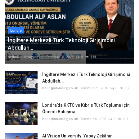
Londra
İngiltere Merkezli Türk Teknoloji Girişimcisi
Abdullah...
hello@uk4mag.co.uk
Temmuz 25, 2026
0
134
İngiltere Merkezli Türk Teknoloji Girişimcisi
Abdullah...
hello@uk4mag.co.uk
Temmuz 21, 2026
0
180
Londra’da KKTC ve Kıbrıs Türk Toplumu İçin
Önemli Buluşma
hello@uk4mag.co.uk
Temmuz 6, 2026
0
211
AI Vision University: Yapay Zekânın