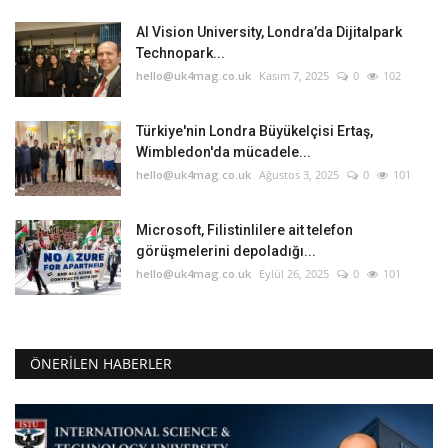
AI Vision University, Londra’da Dijitalpark
Technopark...
hello@uk4mag.co.uk
Kasım 7, 2025
0
102
Türkiye'nin Londra Büyükelçisi Ertaş,
Wimbledon'da mücadele...
hello@uk4mag.co.uk
Ağustos 3, 2025
0
101
Microsoft, Filistinlilere ait telefon
görüşmelerini depoladığı...
hello@uk4mag.co.uk
Eylül 26, 2025
0
101
ÖNERILEN HABERLER