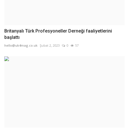
Britanyalı Türk Profesyoneller Derneği faaliyetlerini
başlattı
hello@uk4mag.co.uk
Şubat 2, 2023
0
57