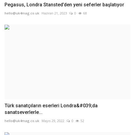
Pegasus, Londra Stansted’den yeni seferler başlatıyor
hello@uk4mag.co.uk
Haziran 21, 2023
0
68
Türk sanatçıların eserleri Londra&#039;da
sanatseverlerle...
hello@uk4mag.co.uk
Mayıs 29, 2022
0
52