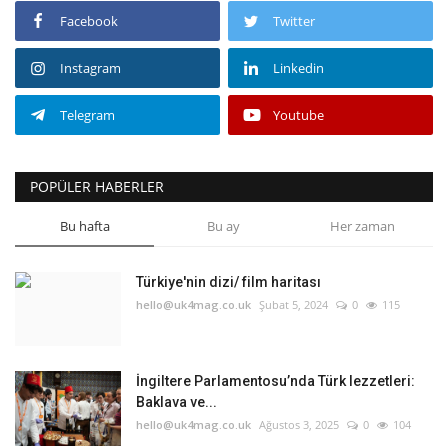
Facebook
Twitter
Instagram
Linkedin
Telegram
Youtube
POPÜLER HABERLER
Bu hafta
Bu ay
Her zaman
Türkiye'nin dizi/ film haritası
hello@uk4mag.co.uk
Şubat 5, 2024
0
115
İngiltere Parlamentosu’nda Türk lezzetleri:
Baklava ve...
hello@uk4mag.co.uk
Ağustos 3, 2025
0
104