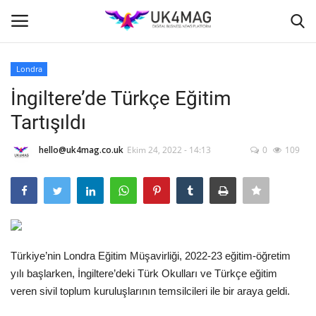
Londra
Giriş yapmak
Kayıt ol
İngiltere’de Türkçe Eğitim
Tartışıldı
Ana Sayfa
hello@uk4mag.co.uk
Ekim 24, 2022 - 14:13
0
109
TVNET
TOPLUM
İş Platformu
Türkiye’nin Londra Eğitim Müşavirliği, 2022-23 eğitim-öğretim
Londra
yılı başlarken, İngiltere’deki Türk Okulları ve Türkçe eğitim
veren sivil toplum kuruluşlarının temsilcileri ile bir araya geldi.
İş İlanları