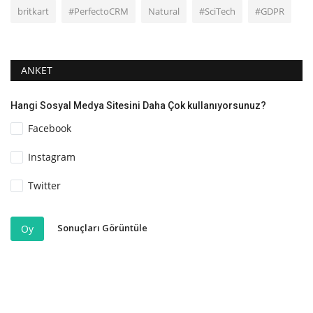
britkart
#PerfectoCRM
Natural
#SciTech
#GDPR
ANKET
Hangi Sosyal Medya Sitesini Daha Çok kullanıyorsunuz?
Facebook
Instagram
Twitter
Sonuçları Görüntüle
Oy