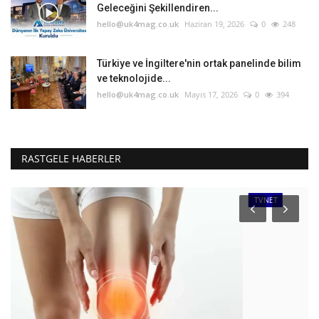
Geleceğini Şekillendiren...
hello@uk4mag.co.uk
Haziran 19, 2026
0
248
Türkiye ve İngiltere'nin ortak panelinde bilim
ve teknolojide...
hello@uk4mag.co.uk
Mayıs 17, 2026
0
394
RASTGELE HABERLER
TVNET