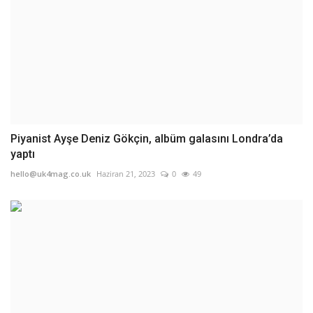
Piyanist Ayşe Deniz Gökçin, albüm galasını Londra’da
yaptı
hello@uk4mag.co.uk
Haziran 21, 2023
0
49