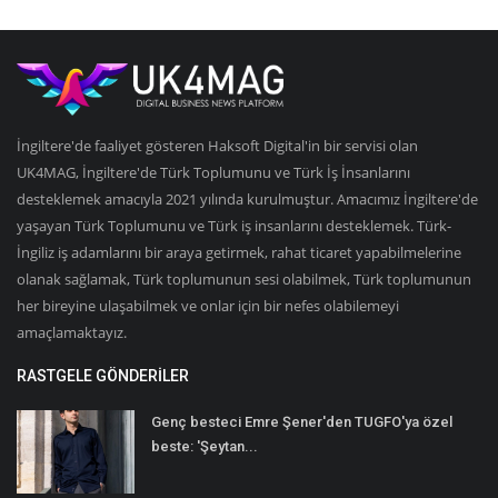
İngiltere'de faaliyet gösteren Haksoft Digital'in bir servisi olan
UK4MAG, İngiltere'de Türk Toplumunu ve Türk İş İnsanlarını
desteklemek amacıyla 2021 yılında kurulmuştur. Amacımız İngiltere'de
yaşayan Türk Toplumunu ve Türk iş insanlarını desteklemek. Türk-
İngiliz iş adamlarını bir araya getirmek, rahat ticaret yapabilmelerine
olanak sağlamak, Türk toplumunun sesi olabilmek, Türk toplumunun
her bireyine ulaşabilmek ve onlar için bir nefes olabilemeyi
amaçlamaktayız.
RASTGELE GÖNDERILER
Genç besteci Emre Şener'den TUGFO'ya özel
beste: 'Şeytan...