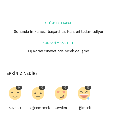
Seri İlanlar
İngiltere
ÖNCEKI MAKALE
Sonunda imkansızı başardılar: Kanseri tedavi ediyor
Videolar
SONRAKI MAKALE
İş & Ekonomi
Dj Koray cinayetinde sıcak gelişme
Kültür - Sanat
TEPKINIZ NEDIR?
Firma Rehberi
0
0
0
0
Pazaryeri
Restoranlar
Sevmek
Beğenmemek
Sevdim
Eğlenceli
Sağlık