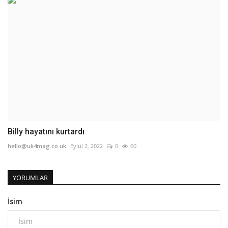
Billy hayatını kurtardı
hello@uk4mag.co.uk
Eylül 2, 2022
0
60
YORUMLAR
İsim