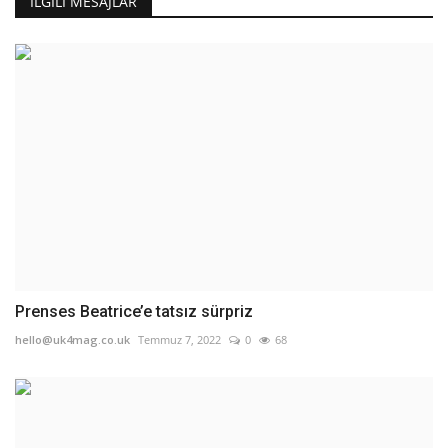
İLGILI MESAJLAR
Prenses Beatrice’e tatsız sürpriz
hello@uk4mag.co.uk
Temmuz 7, 2022
0
68