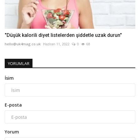
"Düşük kalorili diyet listelerden şiddetle uzak durun"
hello@uk4mag.co.uk
Haziran 11, 2022
0
68
YORUMLAR
İsim
E-posta
Yorum