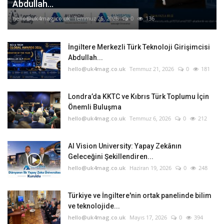
Abdullah...
hello@uk4mag.co.uk
Temmuz 25, 2026
0
136
İngiltere Merkezli Türk Teknoloji Girişimcisi
Abdullah...
hello@uk4mag.co.uk
Temmuz 21, 2026
0
181
Londra’da KKTC ve Kıbrıs Türk Toplumu İçin
Önemli Buluşma
hello@uk4mag.co.uk
Temmuz 6, 2026
0
212
AI Vision University: Yapay Zekânın
Geleceğini Şekillendiren...
hello@uk4mag.co.uk
Haziran 19, 2026
0
248
Türkiye ve İngiltere'nin ortak panelinde bilim
ve teknolojide...
hello@uk4mag.co.uk
Mayıs 17, 2026
0
394