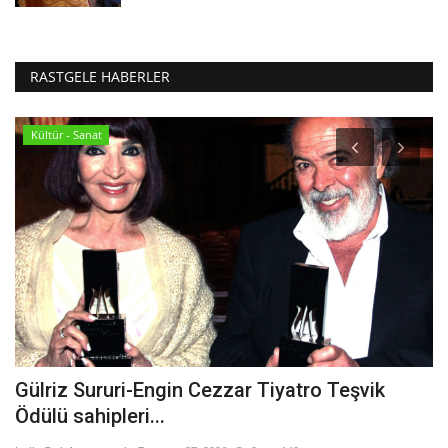
RASTGELE HABERLER
Kültür - Sanat
Gülriz Sururi-Engin Cezzar Tiyatro Teşvik
İ
Ödülü sahipleri...
he