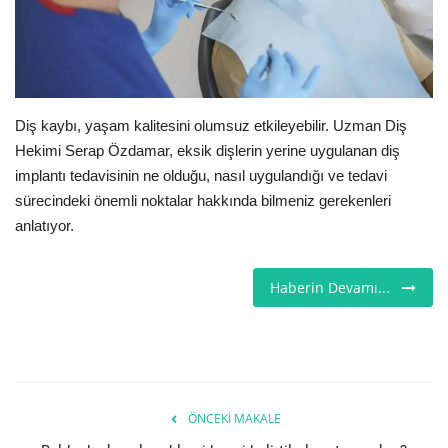
Seri İlanlar
İngiltere
Diş kaybı, yaşam kalitesini olumsuz etkileyebilir. Uzman Diş
Videolar
Hekimi Serap Özdamar, eksik dişlerin yerine uygulanan diş
implantı tedavisinin ne olduğu, nasıl uygulandığı ve tedavi
İş & Ekonomi
sürecindeki önemli noktalar hakkında bilmeniz gerekenleri
anlatıyor.
Pazaryeri
Haberin Devamı...
Kültür - Sanat
Firma Rehberi
Restoranlar
ÖNCEKI MAKALE
Sağlık