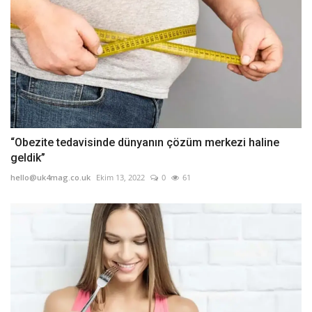
“Obezite tedavisinde dünyanın çözüm merkezi haline
geldik”
hello@uk4mag.co.uk
Ekim 13, 2022
0
61