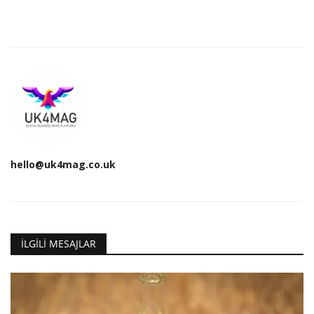
hello@uk4mag.co.uk
İLGILI MESAJLAR