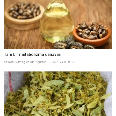
Tam bir metabolizma canavarı
hello@uk4mag.co.uk
Ağustos 12, 2022
0
79