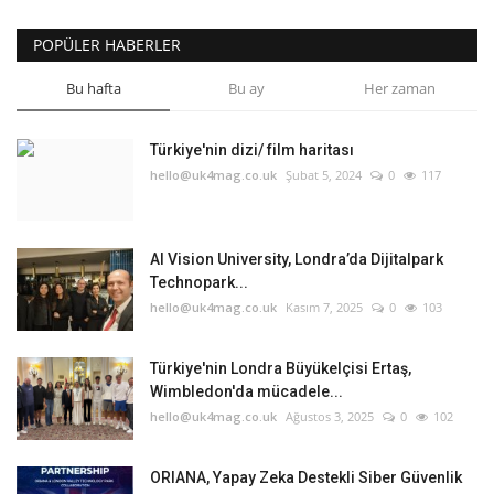
POPÜLER HABERLER
Bu hafta
Bu ay
Her zaman
Türkiye'nin dizi/ film haritası
hello@uk4mag.co.uk
Şubat 5, 2024
0
117
AI Vision University, Londra’da Dijitalpark
Technopark...
hello@uk4mag.co.uk
Kasım 7, 2025
0
103
Türkiye'nin Londra Büyükelçisi Ertaş,
Wimbledon'da mücadele...
hello@uk4mag.co.uk
Ağustos 3, 2025
0
102
ORIANA, Yapay Zeka Destekli Siber Güvenlik