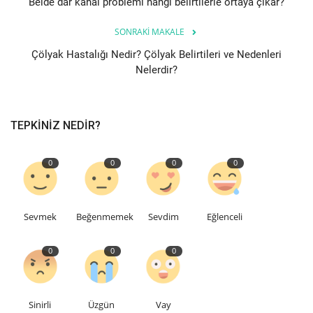
Belde dar kanal problemi hangi belirtilerle ortaya çıkar?
Teknoloji
SONRAKI MAKALE
Çölyak Hastalığı Nedir? Çölyak Belirtileri ve Nedenleri
Etkinlik
Nelerdir?
Hakkımızda
TEPKINIZ NEDIR?
Galeri
0
0
0
0
İletişim
Dilim
Sevmek
Beğenmemek
Sevdim
Eğlenceli
English
Turkish
0
0
0
Sinirli
Üzgün
Vay