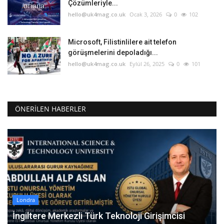
Çözümleriyle...
hello@uk4mag.co.uk
Ocak 3, 2026
0
102
Microsoft, Filistinlilere ait telefon
görüşmelerini depoladığı...
hello@uk4mag.co.uk
Eylül 26, 2025
0
101
ÖNERILEN HABERLER
Londra
İngiltere Merkezli Türk Teknoloji Girişimcisi