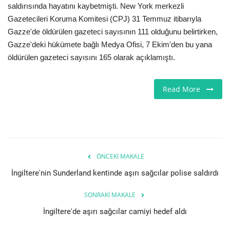
saldırısında hayatını kaybetmişti. New York merkezli
Gazetecileri Koruma Komitesi (CPJ) 31 Temmuz itibarıyla
Teknoloji
Gazze'de öldürülen gazeteci sayısının 111 olduğunu belirtirken,
Gazze'deki hükümete bağlı Medya Ofisi, 7 Ekim'den bu yana
Etkinlik
öldürülen gazeteci sayısını 165 olarak açıklamıştı.
Hakkımızda
Read More
Galeri
İletişim
Dilim
ÖNCEKI MAKALE
İngiltere'nin Sunderland kentinde aşırı sağcılar polise saldırdı
English
Turkish
SONRAKI MAKALE
İngiltere'de aşırı sağcılar camiyi hedef aldı