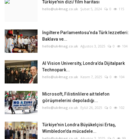
Türkiye'nin dizi/ film haritası
hello@uk4mag.co.uk
Şubat 5, 2024
0
115
İngiltere Parlamentosu’nda Türk lezzetleri:
Baklava ve...
hello@uk4mag.co.uk
Ağustos 3, 2025
0
104
AI Vision University, Londra’da Dijitalpark
Technopark...
hello@uk4mag.co.uk
Kasım 7, 2025
0
104
Microsoft, Filistinlilere ait telefon
görüşmelerini depoladığı...
hello@uk4mag.co.uk
Eylül 26, 2025
0
102
Türkiye'nin Londra Büyükelçisi Ertaş,
Wimbledon'da mücadele...
hello@uk4mag.co.uk
Ağustos 3, 2025
0
99