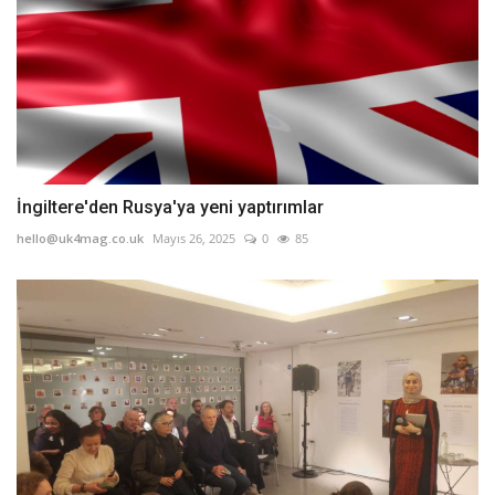
İngiltere'den Rusya'ya yeni yaptırımlar
hello@uk4mag.co.uk
Mayıs 26, 2025
0
85