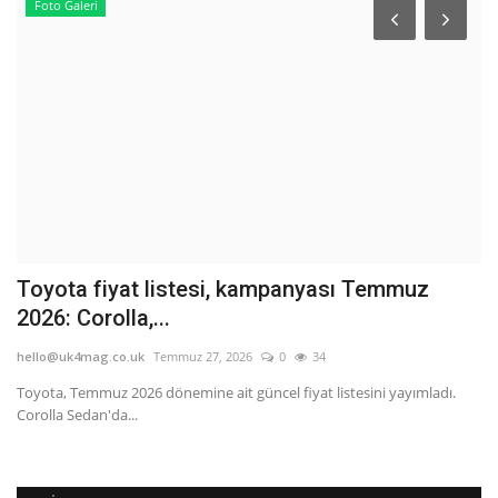
Foto Galeri
s
Toyota fiyat listesi, kampanyası Temmuz
6
2026: Corolla,...
E
hello@uk4mag.co.uk
Temmuz 27, 2026
0
34
he
t
Toyota, Temmuz 2026 dönemine ait güncel fiyat listesini yayımladı.
6 
Corolla Sedan'da...
ne