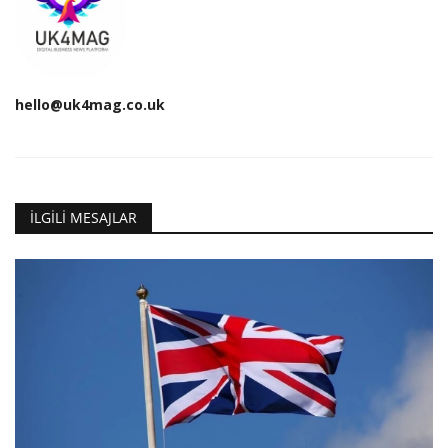
hello@uk4mag.co.uk
İLGILI MESAJLAR