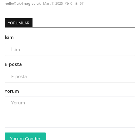
hello@uk4mag.co.uk
Mart 7, 2025
0
67
YORUMLAR
İsim
E-posta
Yorum
Yorum Gönder