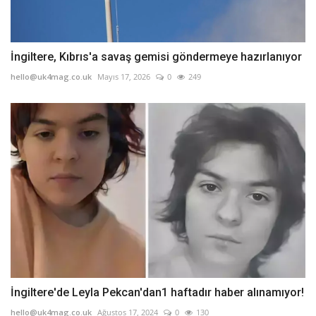
İngiltere, Kıbrıs'a savaş gemisi göndermeye hazırlanıyor
hello@uk4mag.co.uk
Mayıs 17, 2026
0
249
İngiltere'de Leyla Pekcan'dan1 haftadır haber alınamıyor!
hello@uk4mag.co.uk
Ağustos 17, 2024
0
130