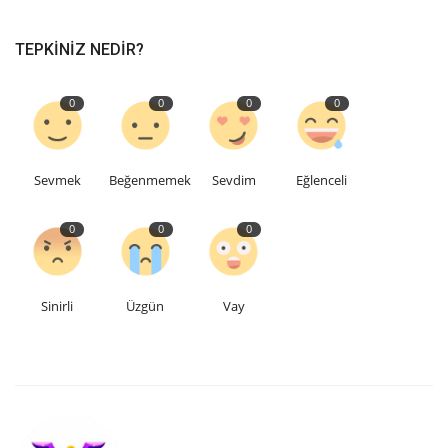
TEPKINIZ NEDIR?
0
0
0
0
Sevmek
Beğenmemek
Sevdim
Eğlenceli
0
0
0
Sinirli
Üzgün
Vay