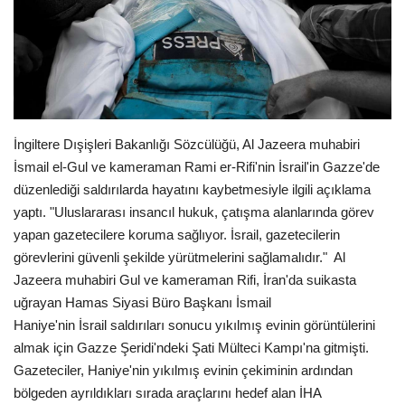
Londra
İngiltere
İş & Ekonomi
İngiltere Dışişleri Bakanlığı Sözcülüğü, Al Jazeera muhabiri
İsmail el-Gul ve kameraman Rami er-Rifi'nin İsrail'in Gazze'de
Videolar
düzenlediği saldırılarda hayatını kaybetmesiyle ilgili açıklama
yaptı. "Uluslararası insancıl hukuk, çatışma alanlarında görev
Firma Rehberi
yapan gazetecilere koruma sağlıyor. İsrail, gazetecilerin
görevlerini güvenli şekilde yürütmelerini sağlamalıdır." Al
Pazaryeri
Jazeera muhabiri Gul ve kameraman Rifi, İran'da suikasta
uğrayan Hamas Siyasi Büro Başkanı İsmail
Kültür - Sanat
Haniye'nin İsrail saldırıları sonucu yıkılmış evinin görüntülerini
almak için Gazze Şeridi'ndeki Şati Mülteci Kampı'na gitmişti.
Restoranlar
Gazeteciler, Haniye'nin yıkılmış evinin çekiminin ardından
bölgeden ayrıldıkları sırada araçlarını hedef alan İHA
Sağlık