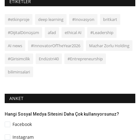
ETIKETLER
#etkinproje
deep learning
#Inovasyon
britkart
#DijitalDönüşüm
afad
ethical AI
#Leadership
AI news
#InnovatorOfTheYear2026
Mazhar Zorlu Holding
#Girisimcilik
Endüstri40
#Entrepreneurship
biliminsalari
ANKET
Hangi Sosyal Medya Sitesini Daha Çok kullanıyorsunuz?
Facebook
Instagram