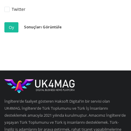
Twitter
Sonuçları Görüntüle
Oy
İngiltere'de faaliyet gösteren Haksoft Digital'in bir servisi olan
UK4MAG, İngiltere'de Türk Toplumunu ve Türk İş İnsanlarını
desteklemek amacıyla 2021 yılında kurulmuştur. Amacımız İngiltere'de
yaşayan Türk Toplumunu ve Türk iş insanlarını desteklemek. Türk-
İngiliz iş adamlarını bir araya getirmek, rahat ticaret yapabilmelerine