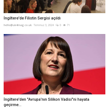
İngiltere'de Filistin Sergisi açıldı
hello@uk4mag.co.uk
Temmuz 3, 2024
0
71
İngiltere'den "Avrupa'nın Silikon Vadisi"ni hayata
geçirme...