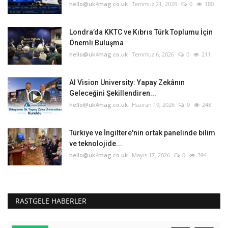
hello@uk4mag.co.uk
Temmuz 21, 2026
0
180
Londra’da KKTC ve Kıbrıs Türk Toplumu İçin
Önemli Buluşma
hello@uk4mag.co.uk
Temmuz 6, 2026
0
211
AI Vision University: Yapay Zekânın
Geleceğini Şekillendiren...
hello@uk4mag.co.uk
Haziran 19, 2026
0
248
Türkiye ve İngiltere'nin ortak panelinde bilim
ve teknolojide...
hello@uk4mag.co.uk
Mayıs 17, 2026
0
394
RASTGELE HABERLER