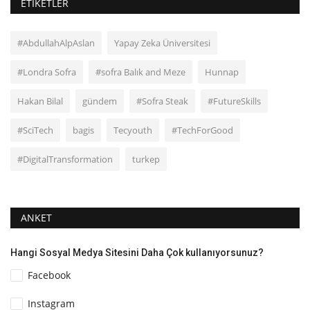
ETIKETLER
#AbdullahAlpAslan
Yapay Zeka Üniversitesi
#Londra Sofra
#sofra Balık and Meze
Hunnap
Hakan Bilal
gündem
#Sofra Steak
#FutureSkills
#SciTech
bagis
Tecyouth
#TechForGood
#DigitalTransformation
turkep
ANKET
Hangi Sosyal Medya Sitesini Daha Çok kullanıyorsunuz?
Facebook
Instagram