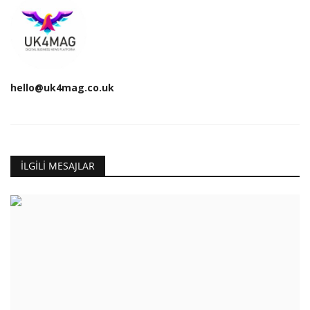
hello@uk4mag.co.uk
İLGILI MESAJLAR