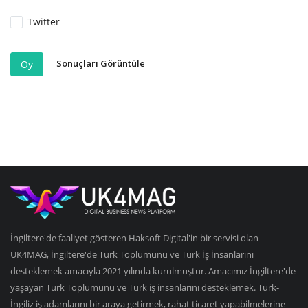
Twitter
Sonuçları Görüntüle
Oy
İngiltere'de faaliyet gösteren Haksoft Digital'in bir servisi olan
UK4MAG, İngiltere'de Türk Toplumunu ve Türk İş İnsanlarını
desteklemek amacıyla 2021 yılında kurulmuştur. Amacımız İngiltere'de
yaşayan Türk Toplumunu ve Türk iş insanlarını desteklemek. Türk-
İngiliz iş adamlarını bir araya getirmek, rahat ticaret yapabilmelerine