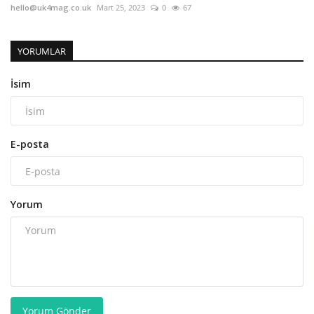
hello@uk4mag.co.uk
Mart 25, 2023
0
67
YORUMLAR
İsim
E-posta
Yorum
Yorum Gönder