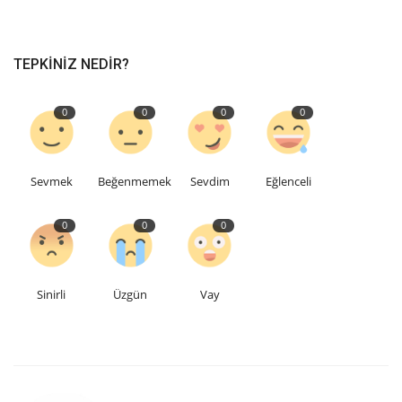
TEPKINIZ NEDIR?
0
0
0
0
Sevmek
Beğenmemek
Sevdim
Eğlenceli
0
0
0
Sinirli
Üzgün
Vay