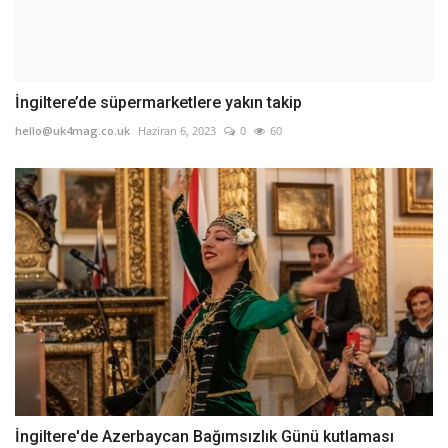
İngiltere’de süpermarketlere yakın takip
hello@uk4mag.co.uk
Haziran 6, 2023
0
60
İngiltere'de Azerbaycan Bağımsızlık Günü kutlaması