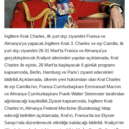
Londra
İngiltere
İngiltere Kralı Charles, ilk yurt dışı ziyaretini Fransa ve
Videolar
Almanya'ya yapacak.İngiltere Kralı 3. Charles ve eşi Camilla, ilk
yurt dışı ziyaretini 26-31 Mart'ta Fransa ve Almanya'ya
İş & Ekonomi
gerçekleştirecek.Kraliyet ailesinden yapılan açıklamada, Kral
Charles ile eşinin, 26 Mart'ta başlayacak 6 günlük programı
Pazaryeri
kapsamında, Berlin, Hamburg ve Paris'i ziyaret edecekleri
bildirildi.Açıklamada, ülkenin yeni hükümdarı olan Kral Charles
Kültür - Sanat
ile eşi Camilla'nın, Fransa Cumhurbaşkanı Emmanuel Macron
ve Almanya Cumhurbaşkanı Frank-Walter Steinmeier tarafından
Firma Rehberi
ağırlanacağı kaydedildi.Ziyaret kapsamında, İngiltere Kralı
Charles'ın, Almanya Federal Meclisine (Bundestag) hitap
Restoranlar
edeceği belirtilen açıklamada, Kral'ın, Fransa'da ise Elysee
Sarayı'nda düzenlenecek etkinliğe katılacağı bildirildi. Kraliçe'nin
Sağlık