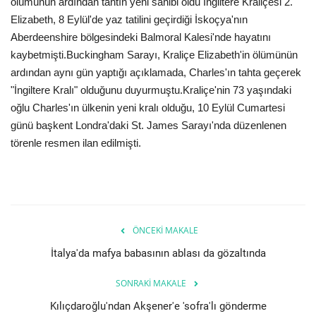
ölümünün ardından tahtın yeni sahibi oldu İngiltere Kraliçesi 2.
Elizabeth, 8 Eylül'de yaz tatilini geçirdiği İskoçya'nın
Etkinlik
Aberdeenshire bölgesindeki Balmoral Kalesi'nde hayatını
kaybetmişti.Buckingham Sarayı, Kraliçe Elizabeth'in ölümünün
Teknoloji
ardından aynı gün yaptığı açıklamada, Charles'ın tahta geçerek
"İngiltere Kralı" olduğunu duyurmuştu.Kraliçe'nin 73 yaşındaki
Hakkımızda
oğlu Charles'ın ülkenin yeni kralı olduğu, 10 Eylül Cumartesi
günü başkent Londra'daki St. James Sarayı'nda düzenlenen
Galeri
törenle resmen ilan edilmişti.
İletişim
Dilim
ÖNCEKI MAKALE
English
Turkish
İtalya'da mafya babasının ablası da gözaltında
SONRAKI MAKALE
Kılıçdaroğlu'ndan Akşener'e 'sofra'lı gönderme