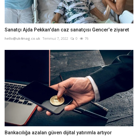
Sanatçı Ajda Pekkan'dan caz sanatçısı Gencer'e ziyaret
hello@uk4mag.co.uk
Temmuz 7, 2022
0
76
Bankacılığa azalan güven dijital yatırımla artıyor