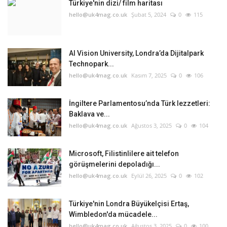
Türkiye'nin dizi/ film haritası
hello@uk4mag.co.uk
Şubat 5, 2024
0
115
AI Vision University, Londra’da Dijitalpark
Technopark...
hello@uk4mag.co.uk
Kasım 7, 2025
0
106
İngiltere Parlamentosu’nda Türk lezzetleri:
Baklava ve...
hello@uk4mag.co.uk
Ağustos 3, 2025
0
104
Microsoft, Filistinlilere ait telefon
görüşmelerini depoladığı...
hello@uk4mag.co.uk
Eylül 26, 2025
0
102
Türkiye'nin Londra Büyükelçisi Ertaş,
Wimbledon'da mücadele...
hello@uk4mag.co.uk
Ağustos 3, 2025
0
100