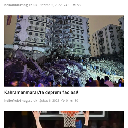
hello@uk4mag.co.uk
Haziran 6, 2022
0
53
Kahramanmaraş'ta deprem faciası!
hello@uk4mag.co.uk
Şubat 6, 2023
0
80