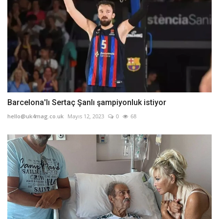
Barcelona'lı Sertaç Şanlı şampiyonluk istiyor
hello@uk4mag.co.uk
Mayıs 12, 2023
0
68