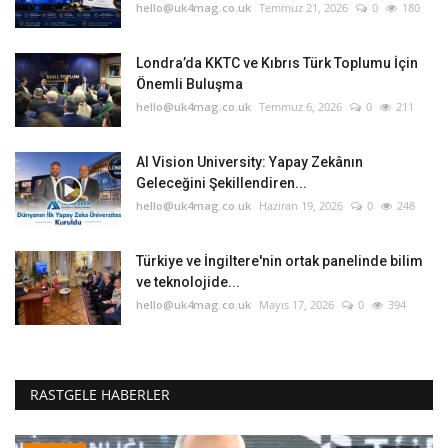
hello@uk4mag.co.uk
Temmuz 21, 2026
0
180
Londra’da KKTC ve Kıbrıs Türk Toplumu İçin
Önemli Buluşma
hello@uk4mag.co.uk
Temmuz 6, 2026
0
211
AI Vision University: Yapay Zekânın
Geleceğini Şekillendiren...
hello@uk4mag.co.uk
Haziran 19, 2026
0
248
Türkiye ve İngiltere'nin ortak panelinde bilim
ve teknolojide...
hello@uk4mag.co.uk
Mayıs 17, 2026
0
394
RASTGELE HABERLER