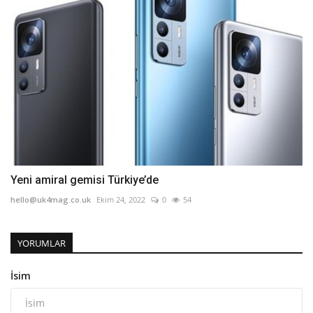
Yeni amiral gemisi Türkiye’de
hello@uk4mag.co.uk
Ekim 24, 2022
0
54
YORUMLAR
İsim