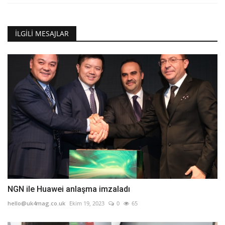
İLGILI MESAJLAR
NGN ile Huawei anlaşma imzaladı
hello@uk4mag.co.uk
Ekim 19, 2023
0
65