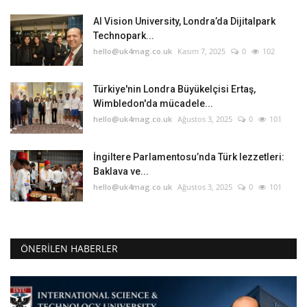
AI Vision University, Londra’da Dijitalpark
Technopark...
hello@uk4mag.co.uk
Kasım 7, 2025
0
102
Türkiye'nin Londra Büyükelçisi Ertaş,
Wimbledon'da mücadele...
hello@uk4mag.co.uk
Ağustos 3, 2025
0
101
İngiltere Parlamentosu’nda Türk lezzetleri:
Baklava ve...
hello@uk4mag.co.uk
Ağustos 3, 2025
0
101
ÖNERILEN HABERLER