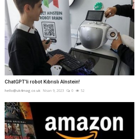
ChatGPT’li robot Kıbrıslı AInstein!
hello@uk4mag.co.uk
Nisan 9, 2023
0
52