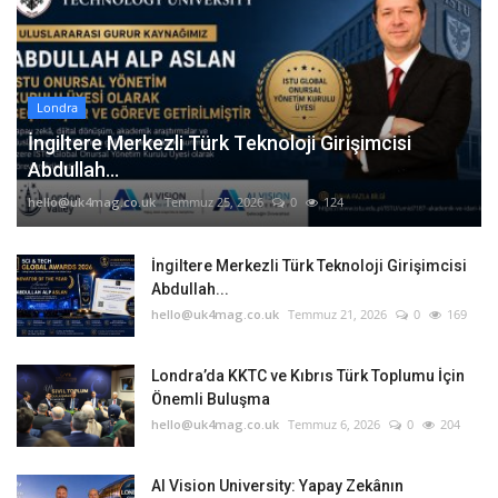
Londra
İngiltere Merkezli Türk Teknoloji Girişimcisi
Abdullah...
hello@uk4mag.co.uk
Temmuz 25, 2026
0
124
İngiltere Merkezli Türk Teknoloji Girişimcisi
Abdullah...
hello@uk4mag.co.uk
Temmuz 21, 2026
0
169
Londra’da KKTC ve Kıbrıs Türk Toplumu İçin
Önemli Buluşma
hello@uk4mag.co.uk
Temmuz 6, 2026
0
204
AI Vision University: Yapay Zekânın