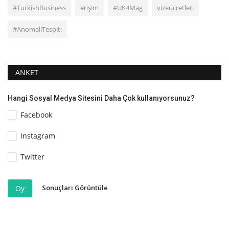
#TurkishBusiness
erişim
#UK4Mag
vizeücretleri
#AnomaliTespiti
ANKET
Hangi Sosyal Medya Sitesini Daha Çok kullanıyorsunuz?
Facebook
Instagram
Twitter
Sonuçları Görüntüle
Oy