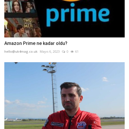
Amazon Prime ne kadar oldu?
hello@uk4mag.co.uk
Mayıs 6, 2023
0
61