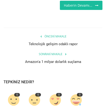
Haberin Devamı...
Teknoloji
Etkinlik
Hakkımızda
ÖNCEKI MAKALE
Teknolojik gelişim odaklı rapor
Galeri
SONRAKI MAKALE
İletişim
Amazon'a 1 milyar dolarlık suçlama
Dilim
English
Turkish
TEPKINIZ NEDIR?
0
0
0
0