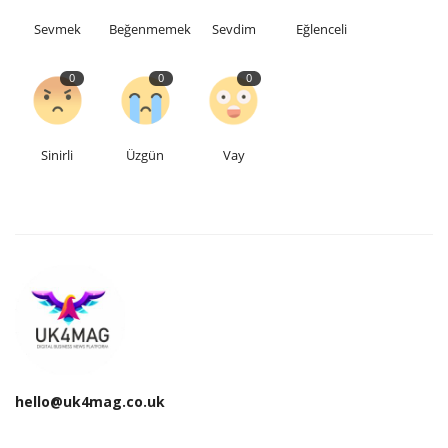
Sevmek
Beğenmemek
Sevdim
Eğlenceli
0
0
0
Sinirli
Üzgün
Vay
hello@uk4mag.co.uk