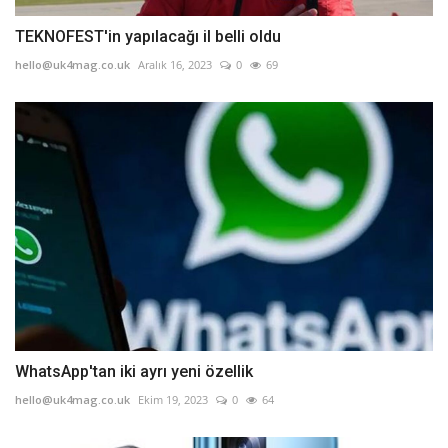
TEKNOFEST'in yapılacağı il belli oldu
hello@uk4mag.co.uk
Aralık 16, 2023
0
69
WhatsApp'tan iki ayrı yeni özellik
hello@uk4mag.co.uk
Ekim 19, 2023
0
64