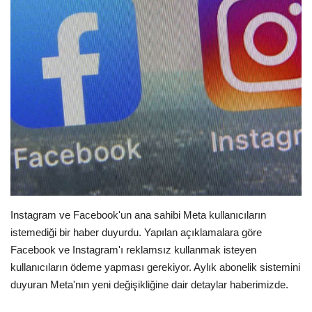
Seri İlanlar
İngiltere
Videolar
İş & Ekonomi
Kültür - Sanat
Firma Rehberi
Instagram ve Facebook'un ana sahibi Meta kullanıcıların
istemediği bir haber duyurdu. Yapılan açıklamalara göre
Pazaryeri
Facebook ve Instagram'ı reklamsız kullanmak isteyen
kullanıcıların ödeme yapması gerekiyor. Aylık abonelik sistemini
Restoranlar
duyuran Meta'nın yeni değişikliğine dair detaylar haberimizde.
Sağlık