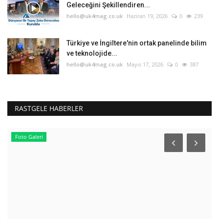
Geleceğini Şekillendiren...
hello@uk4mag.co.uk
Haziran 19, 2026
0
239
Türkiye ve İngiltere'nin ortak panelinde bilim
ve teknolojide...
hello@uk4mag.co.uk
Mayıs 17, 2026
0
387
RASTGELE HABERLER
Foto Galeri