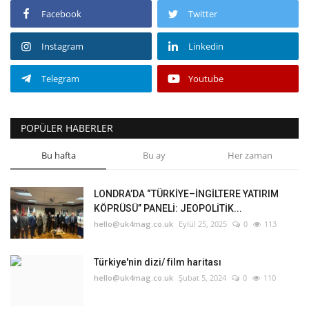
Facebook
Twitter
Instagram
Linkedin
Telegram
Youtube
POPÜLER HABERLER
Bu hafta
Bu ay
Her zaman
LONDRA’DA “TÜRKİYE–İNGİLTERE YATIRIM
KÖPRÜSÜ” PANELİ: JEOPOLİTİK...
hello@uk4mag.co.uk
Eylül 25, 2025
0
113
Türkiye'nin dizi/ film haritası
hello@uk4mag.co.uk
Şubat 5, 2024
0
110