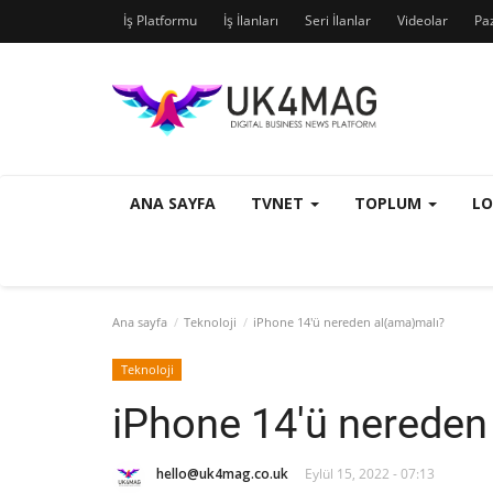
İş Platformu
İş İlanları
Seri İlanlar
Videolar
Pa
ANA SAYFA
TVNET
TOPLUM
L
Ana sayfa
Teknoloji
iPhone 14'ü nereden al(ama)malı?
Teknoloji
iPhone 14'ü nereden
hello@uk4mag.co.uk
Eylül 15, 2022 - 07:13