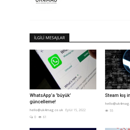
İLGILI MESAJLAR
WhatsApp’a 'büyük'
Steam kış in
güncelleme!
hello@uk4mag.
hello@uk4mag.co.uk
Eylül 15, 2022
55
0
61