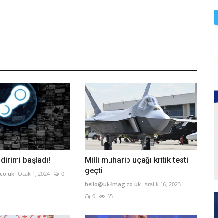
dirimi başladı!
Milli muharip uçağı kritik testi
geçti
co.uk
Ocak 1, 2024
0
hello@uk4mag.co.uk
Aralık 16, 2023
0
55