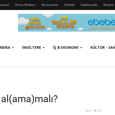
zaryeri
Firma Rehberi
Restoranlar
Etkinlik
Hakkımızda
İletişim
ONDRA
İNGILTERE
İŞ & EKONOMI
KÜLTÜR - S
 al(ama)malı?
0
76