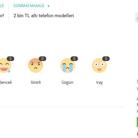
LE
SONRAKI MAKALE
r!
2 bin TL altı telefon modelleri
0
0
0
0
lenceli
Sinirli
Üzgün
Vay