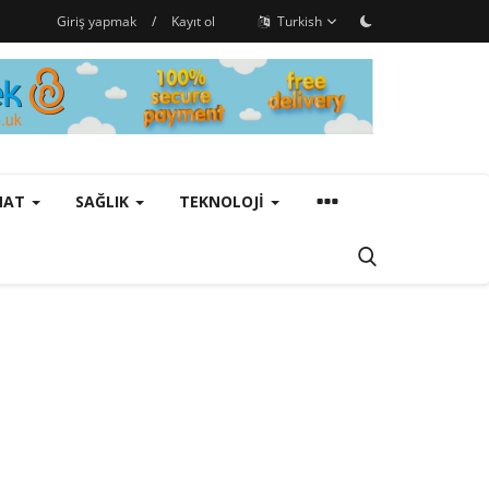
Giriş yapmak
/
Kayıt ol
Turkish
ANAT
SAĞLIK
TEKNOLOJI