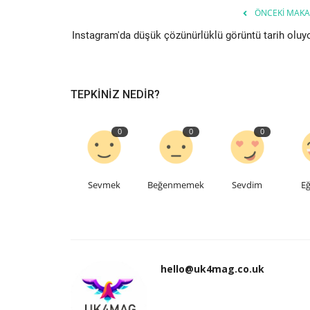
ÖNCEKI MAKA
Instagram'da düşük çözünürlüklü görüntü tarih oluyo
TEPKINIZ NEDIR?
0
0
0
Sevmek
Beğenmemek
Sevdim
Eğ
hello@uk4mag.co.uk