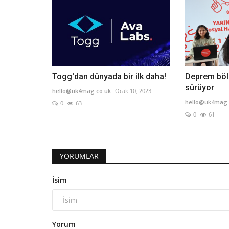
Togg'dan dünyada bir ilk daha!
Deprem böl
sürüyor
hello@uk4mag.co.uk
Ocak 10, 2023
hello@uk4mag.
0
63
0
61
YORUMLAR
İsim
Yorum