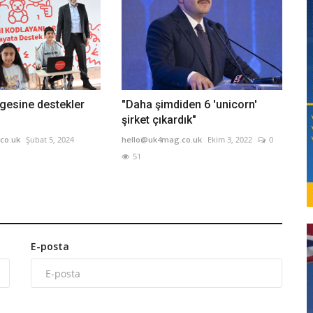
gesine destekler
"Daha şimdiden 6 'unicorn'
şirket çıkardık"
co.uk
Şubat 5, 2024
hello@uk4mag.co.uk
Ekim 3, 2022
0
51
E-posta