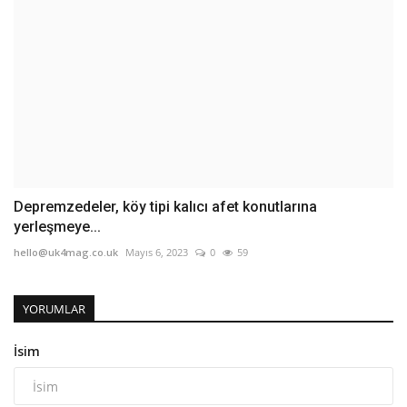
Depremzedeler, köy tipi kalıcı afet konutlarına
yerleşmeye...
hello@uk4mag.co.uk
Mayıs 6, 2023
0
59
YORUMLAR
İsim