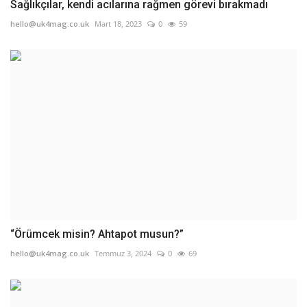
Sağlıkçılar, kendi acılarına rağmen görevi bırakmadı
hello@uk4mag.co.uk
Mart 18, 2023
0
59
“Örümcek misin? Ahtapot musun?”
hello@uk4mag.co.uk
Temmuz 3, 2024
0
69