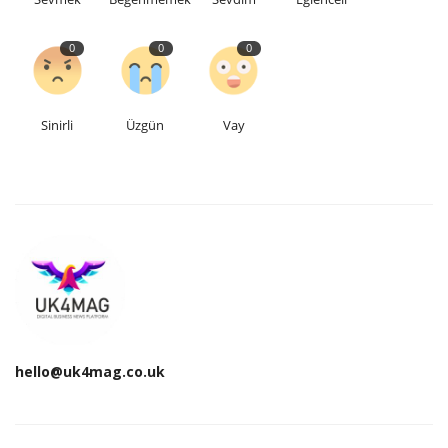
Etkinlik
0
0
0
Teknoloji
Sinirli
Üzgün
Vay
Hakkımızda
Galeri
İletişim
Dilim
English
Turkish
hello@uk4mag.co.uk