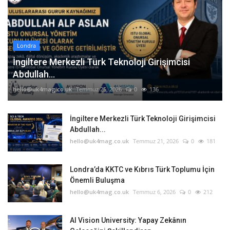
Londra
İngiltere Merkezli Türk Teknoloji Girişimcisi
Abdullah...
hello@uk4mag.co.uk
Temmuz 25, 2026
0
136
İngiltere Merkezli Türk Teknoloji Girişimcisi
Abdullah...
hello@uk4mag.co.uk
Temmuz 21, 2026
0
181
Londra’da KKTC ve Kıbrıs Türk Toplumu İçin
Önemli Buluşma
hello@uk4mag.co.uk
Temmuz 6, 2026
0
212
AI Vision University: Yapay Zekânın