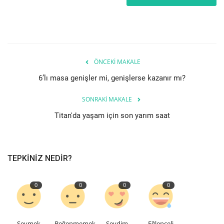
Londra
İngiltere
ÖNCEKI MAKALE
İş & Ekonomi
6’lı masa genişler mi, genişlerse kazanır mı?
Videolar
SONRAKI MAKALE
Titan'da yaşam için son yarım saat
Pazaryeri
Kültür - Sanat
TEPKINIZ NEDIR?
Firma Rehberi
0
0
0
0
Restoranlar
Sağlık
Sevmek
Beğenmemek
Sevdim
Eğlenceli