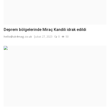
Deprem bölgelerinde Miraç Kandili idrak edildi
hello@uk4mag.co.uk
Şubat 27, 2023
0
50