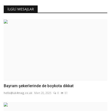
İLGILI MESAJLAR
Bayram şekerlerinde de boykota dikkat
hello@uk4mag.co.uk
Mart 20, 2025
0
61