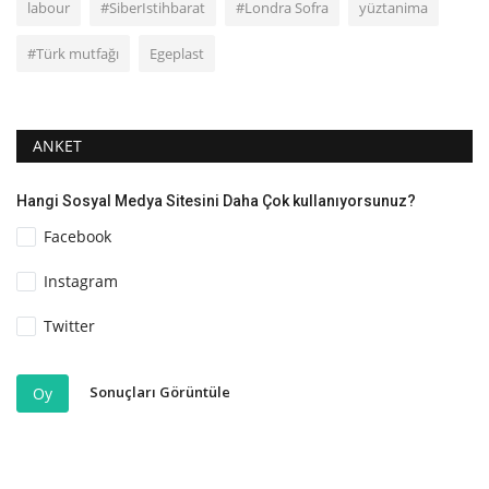
labour
#SiberIstihbarat
#Londra Sofra
yüztanima
#Türk mutfağı
Egeplast
ANKET
Hangi Sosyal Medya Sitesini Daha Çok kullanıyorsunuz?
Facebook
Instagram
Twitter
Sonuçları Görüntüle
Oy