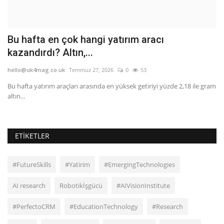
Bu hafta en çok hangi yatırım aracı
S
kazandırdı? Altın,...
s
hello@uk4mag.co.uk
Temmuz 27, 2026
0
53
he
lar
Bu hafta yatırım araçları arasında en yüksek getiriyi yüzde 2,18 ile gram
Sa
altın...
içi
ETIKETLER
#FutureSkills
#Yatirim
#EmergingTechnologies
AI research
Robotikİşgücü
#AIVisionInstitute
#PerfectoCRM
#EducationTechnology
#Research