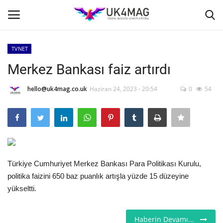
TVNET
Giriş yapmak
Kayıt ol
Merkez Bankası faiz artırdı
Ana Sayfa
hello@uk4mag.co.uk
Haziran 24, 2023 - 20:54
0
54
TOPLUM
İş Platformu
Türkiye Cumhuriyet Merkez Bankası Para Politikası Kurulu,
TVNET
politika faizini 650 baz puanlık artışla yüzde 15 düzeyine
yükseltti.
İş İlanları
Seri İlanlar
Haberin Devamı...