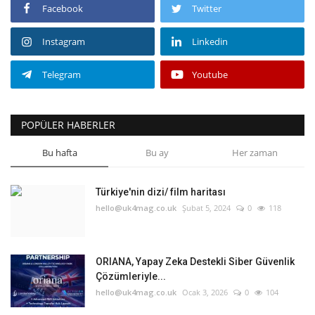
Facebook
Twitter
Instagram
Linkedin
Telegram
Youtube
POPÜLER HABERLER
Bu hafta
Bu ay
Her zaman
Türkiye'nin dizi/ film haritası
hello@uk4mag.co.uk
Şubat 5, 2024
0
118
ORIANA, Yapay Zeka Destekli Siber Güvenlik
Çözümleriyle...
hello@uk4mag.co.uk
Ocak 3, 2026
0
104