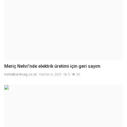
Meriç Nehri'nde elektrik üretimi için geri sayım
hello@uk4mag.co.uk
Haziran 6, 2023
0
66