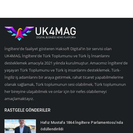
İngiltere'de faaliyet gösteren Haksoft Digital'in bir servisi olan
UK4MAG, İngiltere'de Türk Toplumunu ve Türk İş İnsanlarını
desteklemek amacıyla 2021 yılında kurulmuştur. Amacımız İngiltere'de
yaşayan Türk Toplumunu ve Türk iş insanlarını desteklemek. Türk-
İngiliz iş adamlarını bir araya getirmek, rahat ticaret yapabilmelerine
olanak sağlamak, Türk toplumunun sesi olabilmek, Türk toplumunun
her bireyine ulaşabilmek ve onlar için bir nefes olabilemeyi
amaçlamaktayız.
RASTGELE GÖNDERILER
Hafız Mustafa 1864 İngiltere Parlamentosu’nda
ödüllendirildi