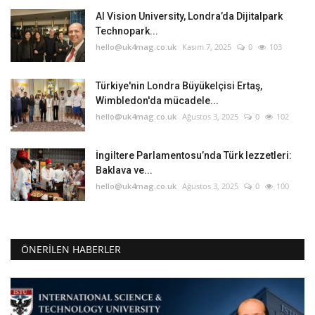
AI Vision University, Londra’da Dijitalpark
Technopark...
hello@uk4mag.co.uk
Kasım 7, 2025
0
103
Türkiye'nin Londra Büyükelçisi Ertaş,
Wimbledon'da mücadele...
hello@uk4mag.co.uk
Ağustos 3, 2025
0
102
İngiltere Parlamentosu’nda Türk lezzetleri:
Baklava ve...
hello@uk4mag.co.uk
Ağustos 3, 2025
0
100
ÖNERILEN HABERLER