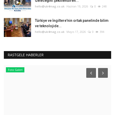
Geleceğini Şekillendiren...
hello@uk4mag.co.uk
Haziran 19, 2026
0
248
Türkiye ve İngiltere'nin ortak panelinde bilim
ve teknolojide...
hello@uk4mag.co.uk
Mayıs 17, 2026
0
394
RASTGELE HABERLER
Foto Galeri