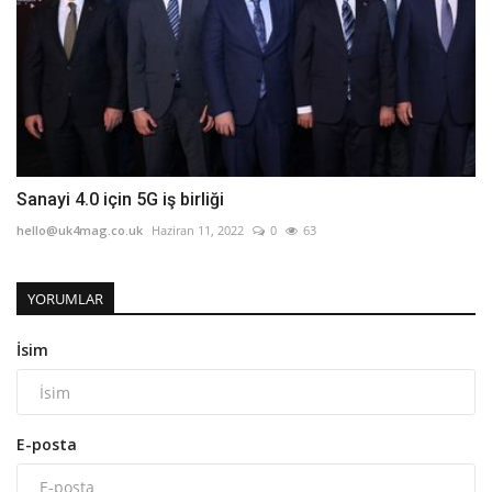
Sanayi 4.0 için 5G iş birliği
hello@uk4mag.co.uk
Haziran 11, 2022
0
63
YORUMLAR
İsim
E-posta