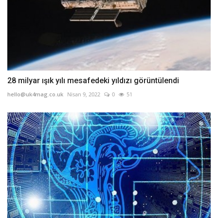
28 milyar ışık yılı mesafedeki yıldızı görüntülendi
hello@uk4mag.co.uk
Nisan 9, 2022
0
51