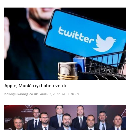
Apple, Musk'a iyi haberi verdi
hello@uk4mag.co.uk
Aralık 2, 2022
0
69