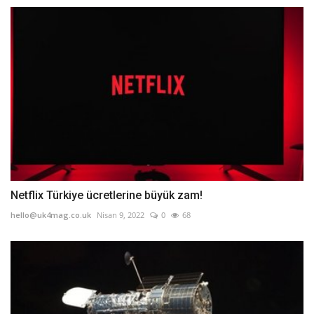
Netflix Türkiye ücretlerine büyük zam!
hello@uk4mag.co.uk
Nisan 9, 2022
0
68