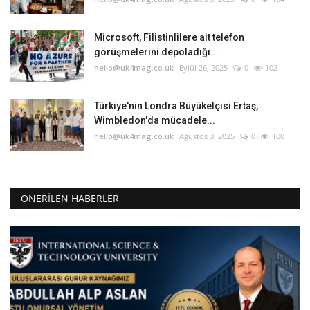
Microsoft, Filistinlilere ait telefon
görüşmelerini depoladığı...
hello@uk4mag.co.uk
Eylül 26, 2025
0
102
Türkiye'nin Londra Büyükelçisi Ertaş,
Wimbledon'da mücadele...
hello@uk4mag.co.uk
Ağustos 3, 2025
0
100
ÖNERILEN HABERLER