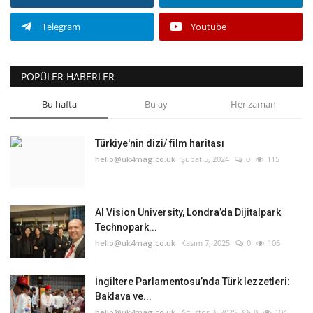
Telegram
Youtube
POPÜLER HABERLER
Bu hafta
Bu ay
Her zaman
Türkiye'nin dizi/ film haritası
hello@uk4mag.co.uk
Şubat 5, 2024
0
115
AI Vision University, Londra’da Dijitalpark
Technopark...
hello@uk4mag.co.uk
Kasım 7, 2025
0
106
İngiltere Parlamentosu’nda Türk lezzetleri:
Baklava ve...
hello@uk4mag.co.uk
Ağustos 3, 2025
0
104