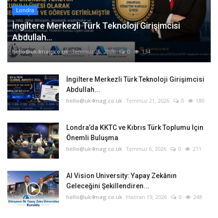
Londra
İngiltere Merkezli Türk Teknoloji Girişimcisi
Abdullah...
hello@uk4mag.co.uk
Temmuz 25, 2026
0
134
İngiltere Merkezli Türk Teknoloji Girişimcisi
Abdullah...
hello@uk4mag.co.uk
Temmuz 21, 2026
0
180
Londra’da KKTC ve Kıbrıs Türk Toplumu İçin
Önemli Buluşma
hello@uk4mag.co.uk
Temmuz 6, 2026
0
211
AI Vision University: Yapay Zekânın
Geleceğini Şekillendiren...
hello@uk4mag.co.uk
Haziran 19, 2026
0
248