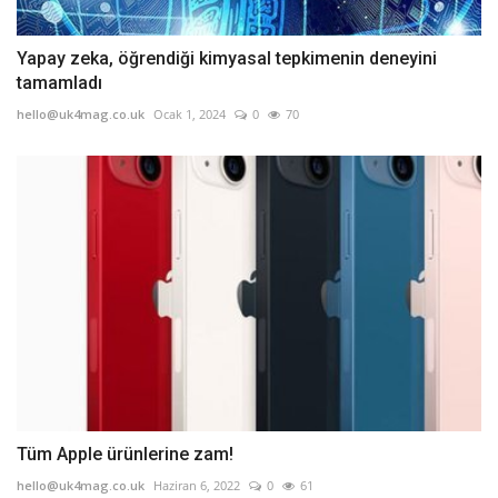
Yapay zeka, öğrendiği kimyasal tepkimenin deneyini
tamamladı
hello@uk4mag.co.uk
Ocak 1, 2024
0
70
Tüm Apple ürünlerine zam!
hello@uk4mag.co.uk
Haziran 6, 2022
0
61