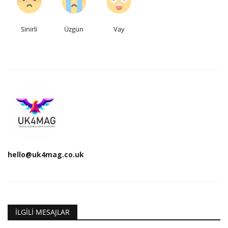
Sinirli
Üzgün
Vay
hello@uk4mag.co.uk
İLGILI MESAJLAR