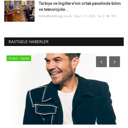
Türkiye ve İngiltere'nin ortak panelinde bilim
ve teknolojide...
hello@uk4mag.co.uk
Mayıs 17, 2026
0
394
RASTGELE HABERLER
Kültür - Sanat