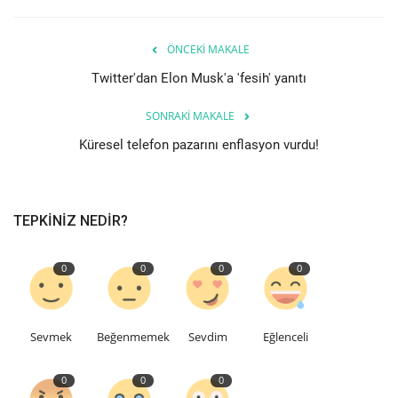
Teknoloji
ÖNCEKI MAKALE
Twitter'dan Elon Musk'a 'fesih' yanıtı
Etkinlik
SONRAKI MAKALE
Hakkımızda
Küresel telefon pazarını enflasyon vurdu!
Galeri
TEPKINIZ NEDIR?
İletişim
Dilim
0
0
0
0
English
Turkish
Sevmek
Beğenmemek
Sevdim
Eğlenceli
0
0
0