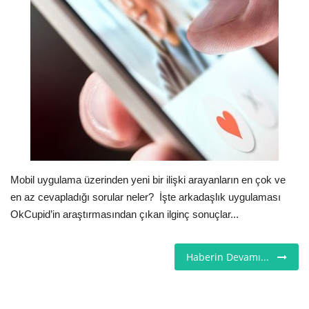
Londra
İngiltere
İş & Ekonomi
Videolar
Firma Rehberi
Mobil uygulama üzerinden yeni bir ilişki arayanların en çok ve
en az cevapladığı sorular neler? İşte arkadaşlık uygulaması
Pazaryeri
OkCupid’in araştırmasından çıkan ilginç sonuçlar...
Kültür - Sanat
Haberin Devamı...
Restoranlar
Sağlık