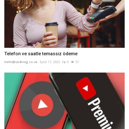
Telefon ve saatle temassız ödeme
hello@uk4mag.co.uk
Eylül 17, 2023
0
57