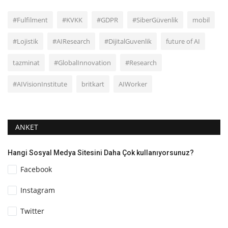
#Fulfilment
#KVKK
#GDPR
#SiberGüvenlik
mobil
#Lojistik
#AIResearch
#DijitalGuvenlik
future of AI
tazminat
#GlobalInnovation
#Research
#AIVisionInstitute
britkart
AIWorker
ANKET
Hangi Sosyal Medya Sitesini Daha Çok kullanıyorsunuz?
Facebook
Instagram
Twitter