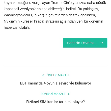
kaynak olduğunu vurgulayan Trump, Çin’e yalnızca daha düşük
kapasiteli versiyonların satılabileceğini belirtti. Bu yaklaşım,
Etkinlik
Washington’daki Çin karşıtı çevrelerden destek görürken,
Nvidia’nın küresel ihracat stratejisi açısından yeni bir dönemin
Teknoloji
habercisi olabilir.
Hakkımızda
Haberin Devamı...
Galeri
İletişim
Dilim
ÖNCEKI MAKALE
BBT Kasım'da 4 oyunla seyirciyle buluşuyor
English
Turkish
SONRAKI MAKALE
Fiziksel SIM kartlar tarih mi oluyor?