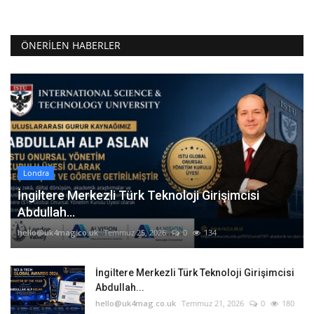
ÖNERILEN HABERLER
Londra
İngiltere Merkezli Türk Teknoloji Girişimcisi
Abdullah...
hello@uk4mag.co.uk
Temmuz 25, 2026
0
134
İngiltere Merkezli Türk Teknoloji Girişimcisi
Abdullah...
hello@uk4mag.co.uk
Temmuz 21, 2026
0
180