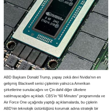
Seri İlanlar
İngiltere
Videolar
İş & Ekonomi
Pazaryeri
Kültür - Sanat
ABD Başkanı Donald Trump, yapay zekâ devi Nvidia’nın en
gelişmiş Blackwell serisi çiplerinin yalnızca Amerikan
Firma Rehberi
şirketlerine sunulacağını ve Çin dahil diğer ülkelere
satılmayacağını açıkladı. CBS’in “60 Minutes” programında ve
Sağlık
Air Force One uçağında yaptığı açıklamalarda, bu çiplerin
ABD’nin teknolojik üstünlüğünü korumak adına stratejik bir
Restoranlar