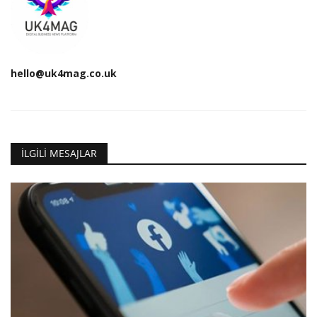
hello@uk4mag.co.uk
İLGILI MESAJLAR