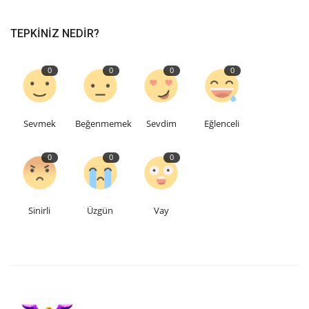
TEPKINIZ NEDIR?
0
0
0
0
Sevmek
Beğenmemek
Sevdim
Eğlenceli
0
0
0
Sinirli
Üzgün
Vay