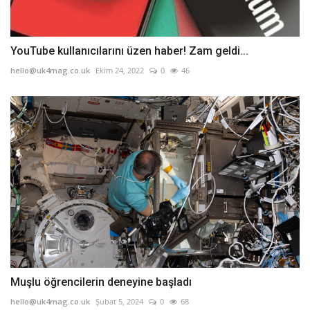
YouTube kullanıcılarını üzen haber! Zam geldi...
hello@uk4mag.co.uk
Ekim 24, 2022
0
46
Muşlu öğrencilerin deneyine başladı
hello@uk4mag.co.uk
Şubat 5, 2024
0
68