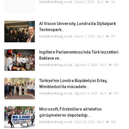
hello@uk4mag.co.uk
Şubat 5, 2024
0
116
AI Vision University, Londra’da Dijitalpark
Technopark...
hello@uk4mag.co.uk
Kasım 7, 2025
0
107
İngiltere Parlamentosu’nda Türk lezzetleri:
Baklava ve...
hello@uk4mag.co.uk
Ağustos 3, 2025
0
104
Türkiye'nin Londra Büyükelçisi Ertaş,
Wimbledon'da mücadele...
hello@uk4mag.co.uk
Ağustos 3, 2025
0
103
Microsoft, Filistinlilere ait telefon
görüşmelerini depoladığı...
hello@uk4mag.co.uk
Eylül 26, 2025
0
102