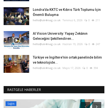
Londra’da KKTC ve Kıbrıs Türk Toplumu İçin
Önemli Buluşma
hello@uk4mag.co.uk
Temmuz 6, 2026
0
211
AI Vision University: Yapay Zekânın
Geleceğini Şekillendiren...
hello@uk4mag.co.uk
Haziran 19, 2026
0
247
Türkiye ve İngiltere'nin ortak panelinde bilim
ve teknolojide...
hello@uk4mag.co.uk
Mayıs 17, 2026
0
394
RASTGELE HABERLER
Sağlık