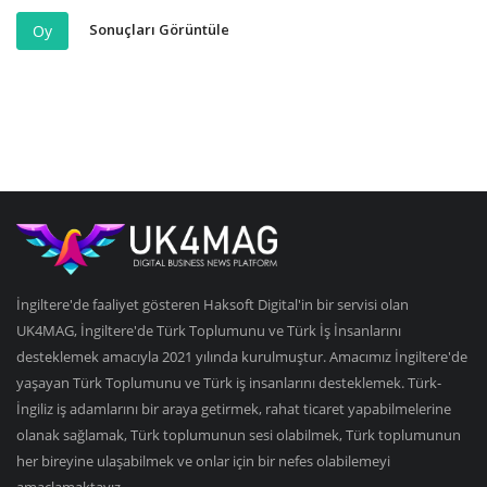
Sonuçları Görüntüle
Oy
İngiltere'de faaliyet gösteren Haksoft Digital'in bir servisi olan
UK4MAG, İngiltere'de Türk Toplumunu ve Türk İş İnsanlarını
desteklemek amacıyla 2021 yılında kurulmuştur. Amacımız İngiltere'de
yaşayan Türk Toplumunu ve Türk iş insanlarını desteklemek. Türk-
İngiliz iş adamlarını bir araya getirmek, rahat ticaret yapabilmelerine
olanak sağlamak, Türk toplumunun sesi olabilmek, Türk toplumunun
her bireyine ulaşabilmek ve onlar için bir nefes olabilemeyi