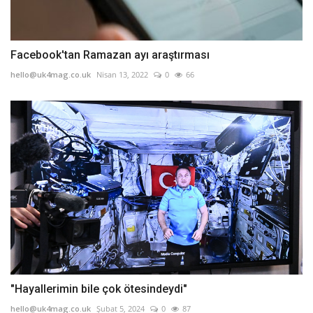
Facebook'tan Ramazan ayı araştırması
hello@uk4mag.co.uk
Nisan 13, 2022
0
66
"Hayallerimin bile çok ötesindeydi"
hello@uk4mag.co.uk
Şubat 5, 2024
0
87