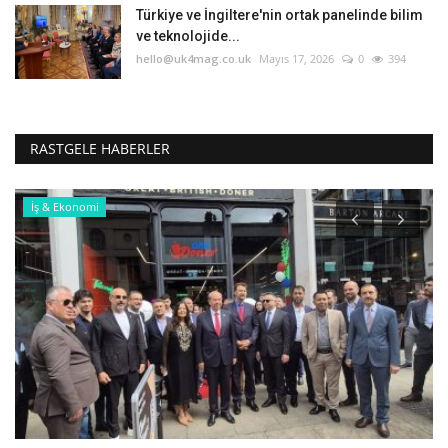
Türkiye ve İngiltere'nin ortak panelinde bilim
ve teknolojide...
hello@uk4mag.co.uk
Mayıs 17, 2026
0
394
RASTGELE HABERLER
İş & Ekonomi