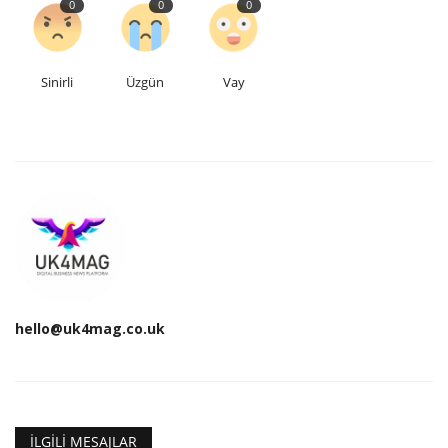
0
0
0
Sinirli
Üzgün
Vay
hello@uk4mag.co.uk
İLGILI MESAJLAR