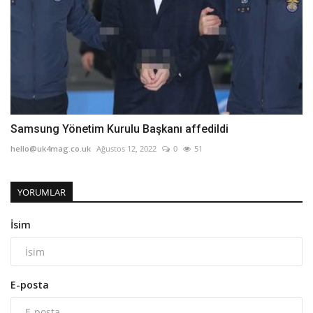
Samsung Yönetim Kurulu Başkanı affedildi
hello@uk4mag.co.uk
Ağustos 12, 2022
0
51
YORUMLAR
İsim
E-posta