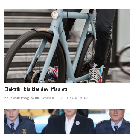
Elektrikli bisiklet devi iflas etti
hello@uk4mag.co.uk
Temmuz 21, 2023
0
62