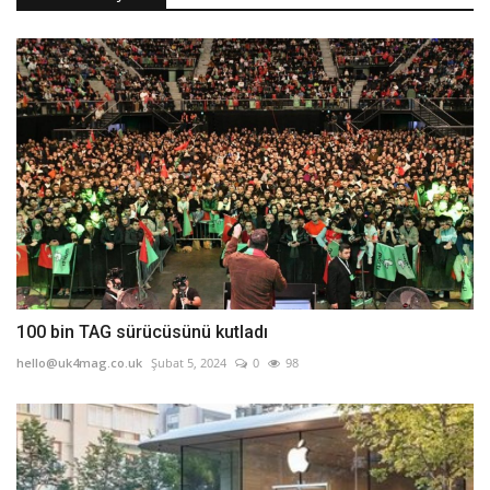
100 bin TAG sürücüsünü kutladı
hello@uk4mag.co.uk
Şubat 5, 2024
0
98