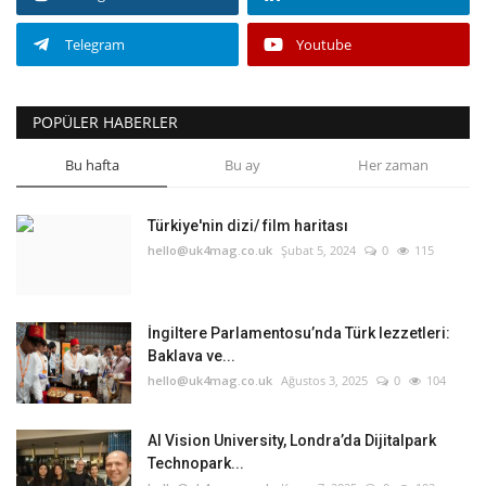
Telegram
Youtube
POPÜLER HABERLER
Bu hafta
Bu ay
Her zaman
Türkiye'nin dizi/ film haritası
hello@uk4mag.co.uk
Şubat 5, 2024
0
115
İngiltere Parlamentosu’nda Türk lezzetleri:
Baklava ve...
hello@uk4mag.co.uk
Ağustos 3, 2025
0
104
AI Vision University, Londra’da Dijitalpark
Technopark...