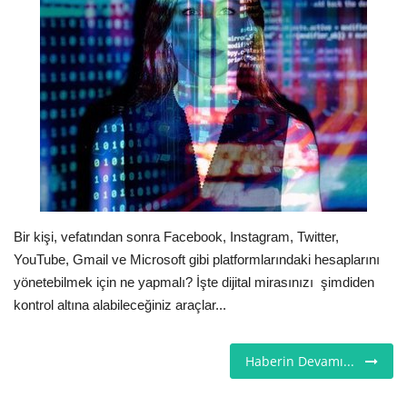
Seri İlanlar
İngiltere
Videolar
İş & Ekonomi
Pazaryeri
Bir kişi, vefatından sonra Facebook, Instagram, Twitter,
YouTube, Gmail ve Microsoft gibi platformlarındaki hesaplarını
Kültür - Sanat
yönetebilmek için ne yapmalı? İşte dijital mirasınızı şimdiden
kontrol altına alabileceğiniz araçlar...
Firma Rehberi
Restoranlar
Haberin Devamı...
Sağlık