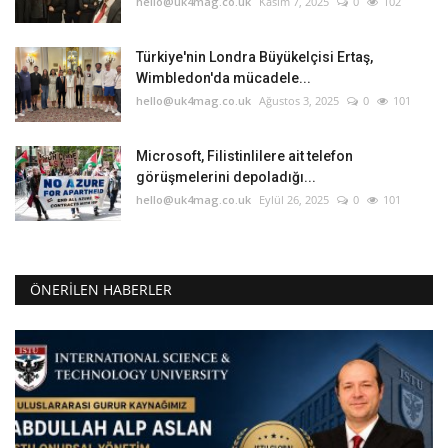
hello@uk4mag.co.uk
Kasım 7, 2025
0
102
Türkiye'nin Londra Büyükelçisi Ertaş,
Wimbledon'da mücadele...
hello@uk4mag.co.uk
Ağustos 3, 2025
0
101
Microsoft, Filistinlilere ait telefon
görüşmelerini depoladığı...
hello@uk4mag.co.uk
Eylül 26, 2025
0
101
ÖNERILEN HABERLER