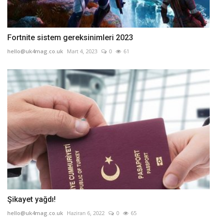
Fortnite sistem gereksinimleri 2023
hello@uk4mag.co.uk
Mart 4, 2023
0
61
Şikayet yağdı!
hello@uk4mag.co.uk
Haziran 6, 2022
0
65