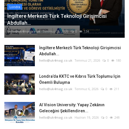
Londra
İngiltere Merkezli Türk Teknoloji Girişimcisi
Abdullah...
hello@uk4mag.co.uk
Temmuz 25, 2026
0
134
İngiltere Merkezli Türk Teknoloji Girişimcisi
Abdullah...
hello@uk4mag.co.uk
Temmuz 21, 2026
0
180
Londra’da KKTC ve Kıbrıs Türk Toplumu İçin
Önemli Buluşma
hello@uk4mag.co.uk
Temmuz 6, 2026
0
211
AI Vision University: Yapay Zekânın
Geleceğini Şekillendiren...
hello@uk4mag.co.uk
Haziran 19, 2026
0
248