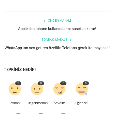
Etkinlik
ÖNCEKI MAKALE
Teknoloji
Apple'dan Iphone kullanıcılarını şaşırtan karar!
Hakkımızda
SONRAKI MAKALE
WhatsApp'tan ses getiren özellik: Telefona gerek kalmayacak!
Galeri
İletişim
TEPKINIZ NEDIR?
Dilim
0
0
0
0
English
Turkish
Sevmek
Beğenmemek
Sevdim
Eğlenceli