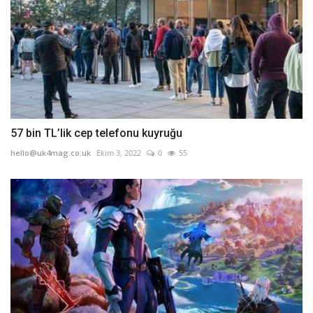
57 bin TL’lik cep telefonu kuyruğu
hello@uk4mag.co.uk
Ekim 3, 2022
0
55