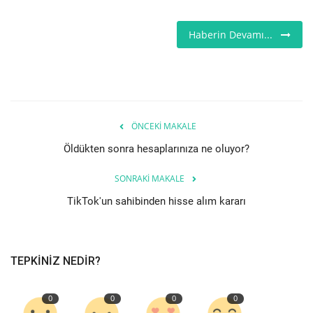
Etkinlik
Haberin Devamı...
Teknoloji
Hakkımızda
ÖNCEKI MAKALE
Galeri
Öldükten sonra hesaplarınıza ne oluyor?
İletişim
SONRAKI MAKALE
TikTok'un sahibinden hisse alım kararı
Dilim
English
Turkish
TEPKINIZ NEDIR?
0
0
0
0