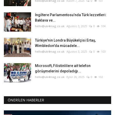
hello@uk4mag.co.uk
Kasım 7, 2025
0
107
İngiltere Parlamentosu’nda Türk lezzetleri:
Baklava ve...
hello@uk4mag.co.uk
Ağustos 3, 2025
0
104
Türkiye'nin Londra Büyükelçisi Ertaş,
Wimbledon'da mücadele...
hello@uk4mag.co.uk
Ağustos 3, 2025
0
103
Microsoft, Filistinlilere ait telefon
görüşmelerini depoladığı...
hello@uk4mag.co.uk
Eylül 26, 2025
0
102
ÖNERILEN HABERLER