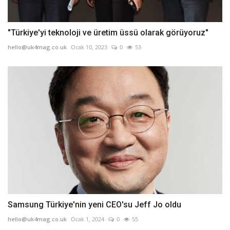
"Türkiye'yi teknoloji ve üretim üssü olarak görüyoruz"
hello@uk4mag.co.uk
Ocak 10, 2023
0
53
Samsung Türkiye'nin yeni CEO'su Jeff Jo oldu
hello@uk4mag.co.uk
Ocak 1, 2024
0
55