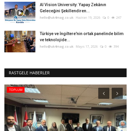
AI Vision University: Yapay Zekânın
Geleceğini Şekillendiren...
hello@uk4mag.co.uk
Haziran 19, 2026
0
247
Türkiye ve İngiltere'nin ortak panelinde bilim
ve teknolojide...
hello@uk4mag.co.uk
Mayıs 17, 2026
0
394
RASTGELE HABERLER
TOPLUM