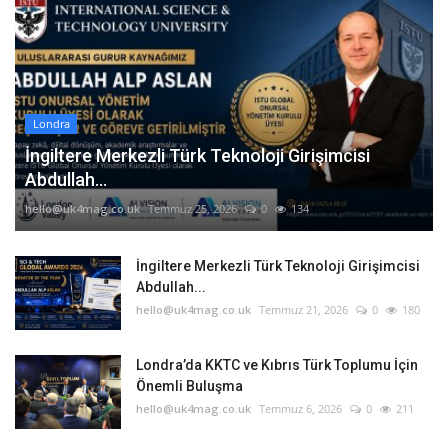
Londra
İngiltere Merkezli Türk Teknoloji Girişimcisi
Abdullah...
hello@uk4mag.co.uk
Temmuz 25, 2026
0
134
İngiltere Merkezli Türk Teknoloji Girişimcisi
Abdullah...
hello@uk4mag.co.uk
Temmuz 21, 2026
0
180
Londra’da KKTC ve Kıbrıs Türk Toplumu İçin
Önemli Buluşma
hello@uk4mag.co.uk
Temmuz 6, 2026
0
211