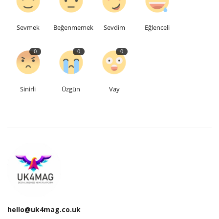
Sevmek
Beğenmemek
Sevdim
Eğlenceli
0
0
0
Sinirli
Üzgün
Vay
hello@uk4mag.co.uk