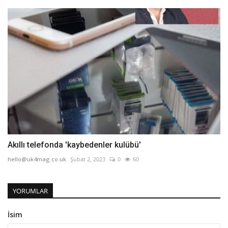
Akıllı telefonda 'kaybedenler kulübü'
hello@uk4mag.co.uk
Şubat 2, 2023
0
60
YORUMLAR
İsim