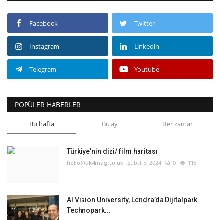
Facebook
Twitter
Instagram
Linkedin
Telegram
Youtube
POPÜLER HABERLER
Bu hafta
Bu ay
Her zaman
Türkiye'nin dizi/ film haritası
hello@uk4mag.co.uk
Şubat 5, 2024
0
116
AI Vision University, Londra’da Dijitalpark
Technopark...