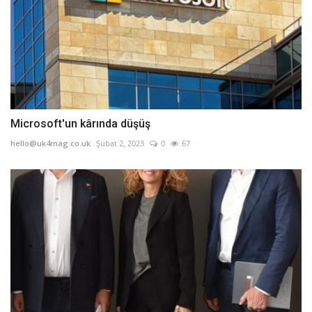
Microsoft'un kârında düşüş
hello@uk4mag.co.uk
Şubat 2, 2023
0
67