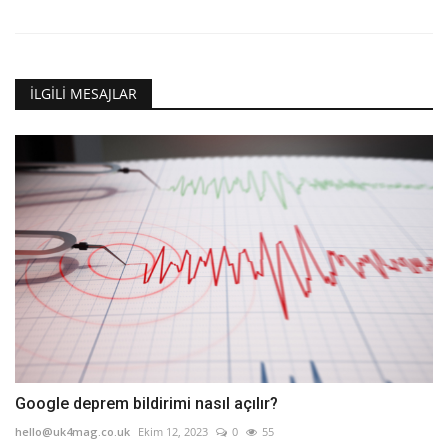
İLGILI MESAJLAR
Google deprem bildirimi nasıl açılır?
hello@uk4mag.co.uk
Ekim 12, 2023
0
55