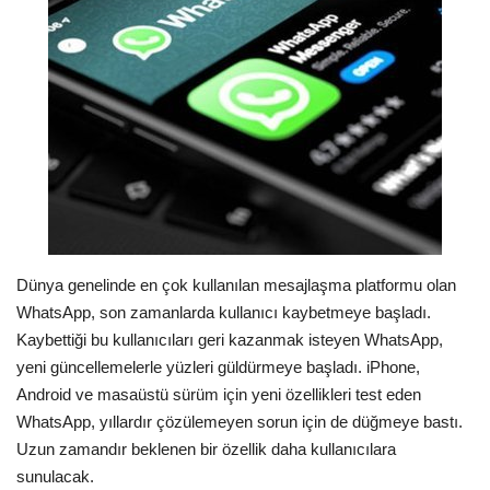
Londra
İngiltere
İş & Ekonomi
Videolar
Pazaryeri
Dünya genelinde en çok kullanılan mesajlaşma platformu olan
WhatsApp, son zamanlarda kullanıcı kaybetmeye başladı.
Kültür - Sanat
Kaybettiği bu kullanıcıları geri kazanmak isteyen WhatsApp,
yeni güncellemelerle yüzleri güldürmeye başladı. iPhone,
Firma Rehberi
Android ve masaüstü sürüm için yeni özellikleri test eden
WhatsApp, yıllardır çözülemeyen sorun için de düğmeye bastı.
Restoranlar
Uzun zamandır beklenen bir özellik daha kullanıcılara
sunulacak.
Sağlık