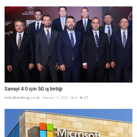
Sanayi 4.0 için 5G iş birliği
hello@uk4mag.co.uk
Haziran 11, 2022
0
63