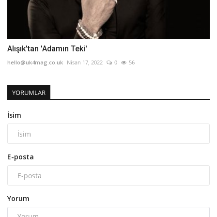
Alışık'tan 'Adamın Teki'
hello@uk4mag.co.uk
Nisan 17, 2022
0
56
YORUMLAR
İsim
E-posta
Yorum