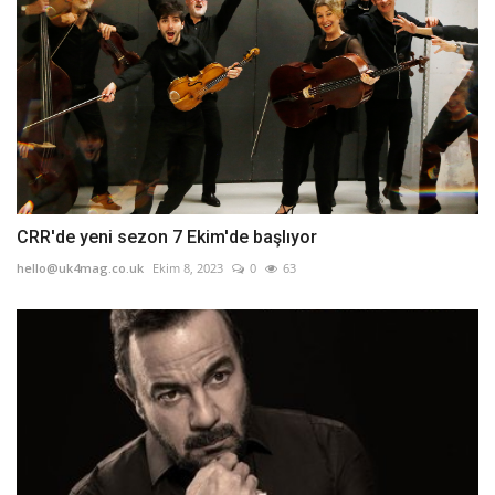
CRR'de yeni sezon 7 Ekim'de başlıyor
hello@uk4mag.co.uk
Ekim 8, 2023
0
63