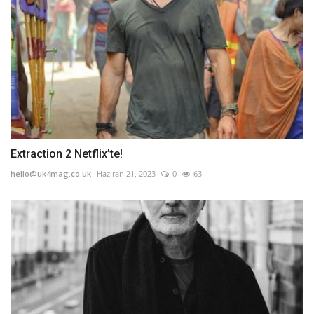
Extraction 2 Netflix’te!
hello@uk4mag.co.uk
Haziran 21, 2023
0
63