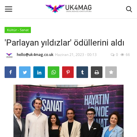
Kültür - Sanat
Giriş yapmak
Kayıt ol
'Parlayan yıldızlar' ödüllerini aldı
Ana Sayfa
hello@uk4mag.co.uk
Haziran 21, 2023 - 00:13
0
66
İş Platformu
TVNET
TOPLUM
Londra
İş İlanları