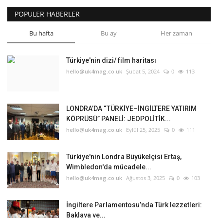
POPÜLER HABERLER
Bu hafta
Bu ay
Her zaman
Türkiye'nin dizi/ film haritası
hello@uk4mag.co.uk
Şubat 5, 2024
0
113
LONDRA’DA “TÜRKİYE–İNGİLTERE YATIRIM
KÖPRÜSÜ” PANELİ: JEOPOLİTİK...
hello@uk4mag.co.uk
Eylül 25, 2025
0
111
Türkiye'nin Londra Büyükelçisi Ertaş,
Wimbledon'da mücadele...
hello@uk4mag.co.uk
Ağustos 3, 2025
0
103
İngiltere Parlamentosu’nda Türk lezzetleri:
Baklava ve...