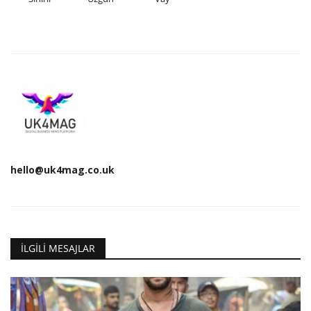
hello@uk4mag.co.uk
İLGILI MESAJLAR