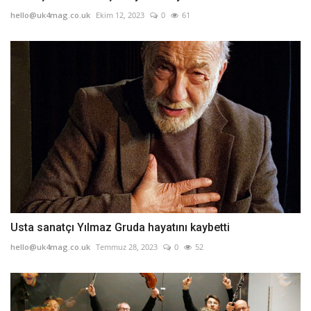
hello@uk4mag.co.uk
Ekim 12, 2023
0
61
Usta sanatçı Yılmaz Gruda hayatını kaybetti
hello@uk4mag.co.uk
Temmuz 28, 2023
0
52