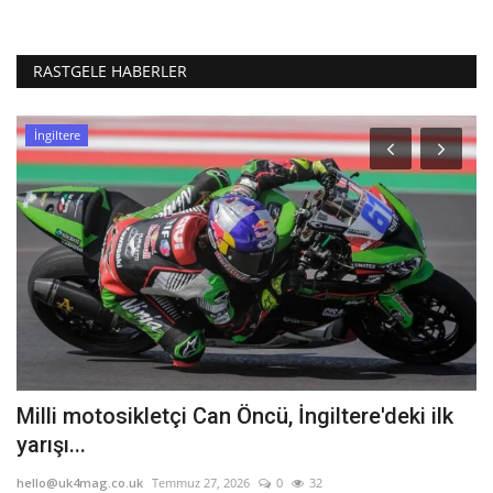
RASTGELE HABERLER
İngiltere
Milli motosikletçi Can Öncü, İngiltere'deki ilk
İ
yarışı...
B
hello@uk4mag.co.uk
Temmuz 27, 2026
0
32
he