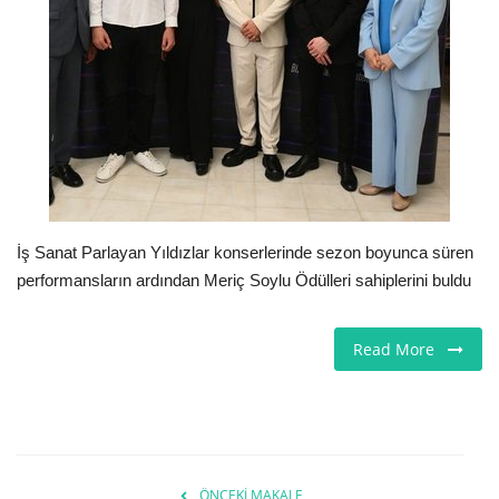
Seri İlanlar
İngiltere
Videolar
İş & Ekonomi
İş Sanat Parlayan Yıldızlar konserlerinde sezon boyunca süren
Pazaryeri
performansların ardından Meriç Soylu Ödülleri sahiplerini buldu
Kültür - Sanat
Read More
Firma Rehberi
Restoranlar
Sağlık
ÖNCEKI MAKALE