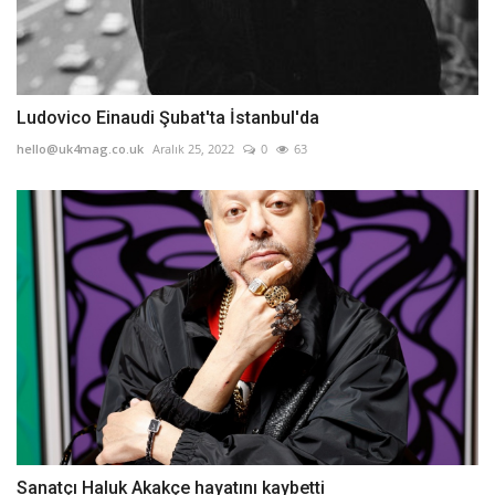
Ludovico Einaudi Şubat'ta İstanbul'da
hello@uk4mag.co.uk
Aralık 25, 2022
0
63
Sanatçı Haluk Akakçe hayatını kaybetti