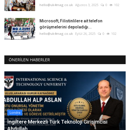
hello@uk4mag.co.uk
Ağustos 3, 2025
0
102
Microsoft, Filistinlilere ait telefon
görüşmelerini depoladığı...
hello@uk4mag.co.uk
Eylül 26, 2025
0
102
ÖNERILEN HABERLER
Londra
İngiltere Merkezli Türk Teknoloji Girişimcisi
Abdullah...