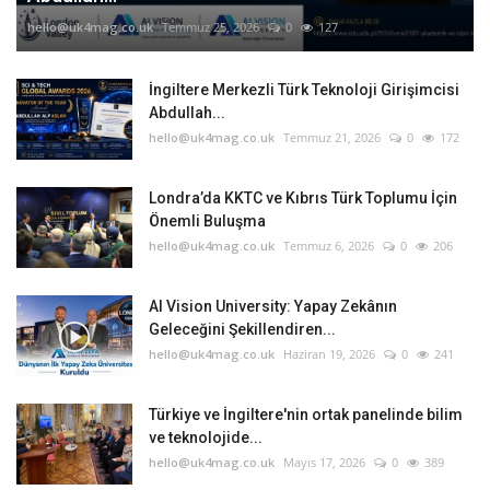
hello@uk4mag.co.uk
Temmuz 25, 2026
0
127
İngiltere Merkezli Türk Teknoloji Girişimcisi
Abdullah...
hello@uk4mag.co.uk
Temmuz 21, 2026
0
172
Londra’da KKTC ve Kıbrıs Türk Toplumu İçin
Önemli Buluşma
hello@uk4mag.co.uk
Temmuz 6, 2026
0
206
AI Vision University: Yapay Zekânın
Geleceğini Şekillendiren...
hello@uk4mag.co.uk
Haziran 19, 2026
0
241
Türkiye ve İngiltere'nin ortak panelinde bilim
ve teknolojide...
hello@uk4mag.co.uk
Mayıs 17, 2026
0
389