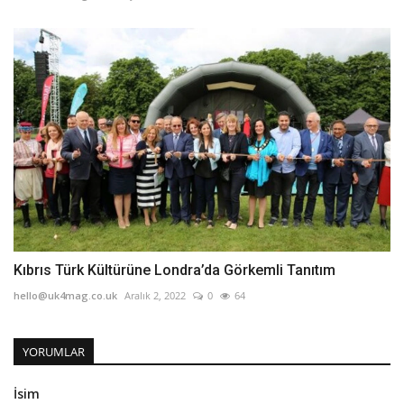
Kıbrıs Türk Kültürüne Londra’da Görkemli Tanıtım
hello@uk4mag.co.uk
Aralık 2, 2022
0
64
YORUMLAR
İsim