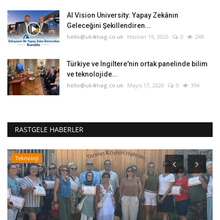
AI Vision University: Yapay Zekânın
Geleceğini Şekillendiren...
hello@uk4mag.co.uk
Haziran 19, 2026
0
248
Türkiye ve İngiltere'nin ortak panelinde bilim
ve teknolojide...
hello@uk4mag.co.uk
Mayıs 17, 2026
0
394
RASTGELE HABERLER
Teknoloji