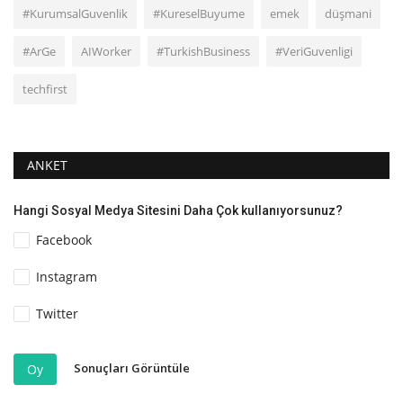
#KurumsalGuvenlik
#KureselBuyume
emek
düşmani
#ArGe
AIWorker
#TurkishBusiness
#VeriGuvenligi
techfirst
ANKET
Hangi Sosyal Medya Sitesini Daha Çok kullanıyorsunuz?
Facebook
Instagram
Twitter
Sonuçları Görüntüle
Oy