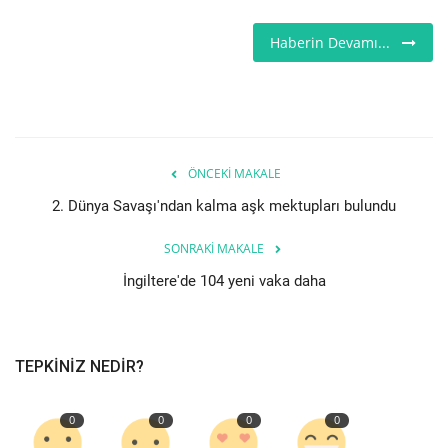
Londra
Haberin Devamı...
İngiltere
Videolar
ÖNCEKI MAKALE
İş & Ekonomi
2. Dünya Savaşı'ndan kalma aşk mektupları bulundu
Firma Rehberi
SONRAKI MAKALE
İngiltere'de 104 yeni vaka daha
Pazaryeri
Kültür - Sanat
TEPKINIZ NEDIR?
Restoranlar
0
0
0
0
Sağlık