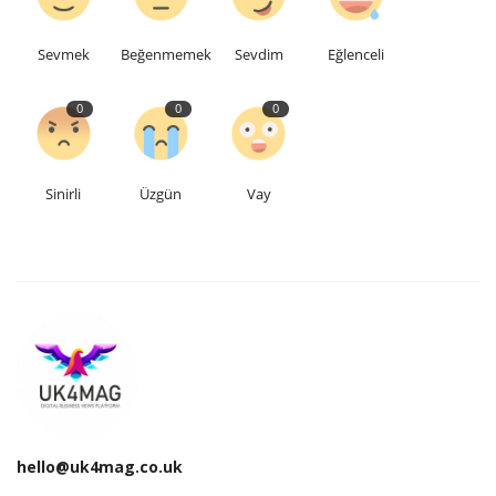
Teknoloji
Sevmek
Beğenmemek
Sevdim
Eğlenceli
Etkinlik
0
0
0
Hakkımızda
Sinirli
Üzgün
Vay
Galeri
İletişim
Dilim
English
Turkish
hello@uk4mag.co.uk