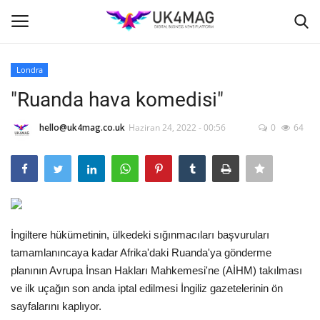
Londra
Giriş yapmak
Kayıt ol
"Ruanda hava komedisi"
Ana Sayfa
hello@uk4mag.co.uk
Haziran 24, 2022 - 00:56
0
64
TVNET
TOPLUM
İngiltere hükümetinin, ülkedeki sığınmacıları başvuruları
İş Platformu
tamamlanıncaya kadar Afrika'daki Ruanda'ya gönderme
planının Avrupa İnsan Hakları Mahkemesi'ne (AİHM) takılması
İş İlanları
ve ilk uçağın son anda iptal edilmesi İngiliz gazetelerinin ön
sayfalarını kaplıyor.
Seri İlanlar