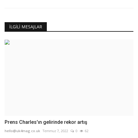
İLGILI MESAJLAR
Prens Charles'ın gelirinde rekor artış
hello@uk4mag.co.uk
Temmuz 7, 2022
0
62