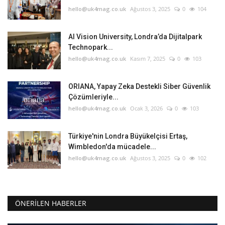
hello@uk4mag.co.uk
Ağustos 3, 2025
0
104
AI Vision University, Londra’da Dijitalpark
Technopark...
hello@uk4mag.co.uk
Kasım 7, 2025
0
103
ORIANA, Yapay Zeka Destekli Siber Güvenlik
Çözümleriyle...
hello@uk4mag.co.uk
Ocak 3, 2026
0
103
Türkiye'nin Londra Büyükelçisi Ertaş,
Wimbledon'da mücadele...
hello@uk4mag.co.uk
Ağustos 3, 2025
0
102
ÖNERILEN HABERLER