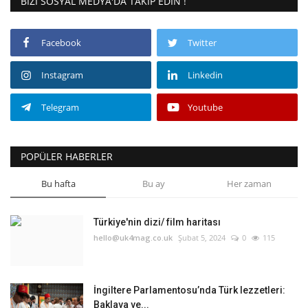
BIZI SOSYAL MEDYA'DA TAKIP EDIN !
Facebook
Twitter
Instagram
Linkedin
Telegram
Youtube
POPÜLER HABERLER
Bu hafta
Bu ay
Her zaman
Türkiye'nin dizi/ film haritası
hello@uk4mag.co.uk
Şubat 5, 2024
0
115
İngiltere Parlamentosu’nda Türk lezzetleri:
Baklava ve...