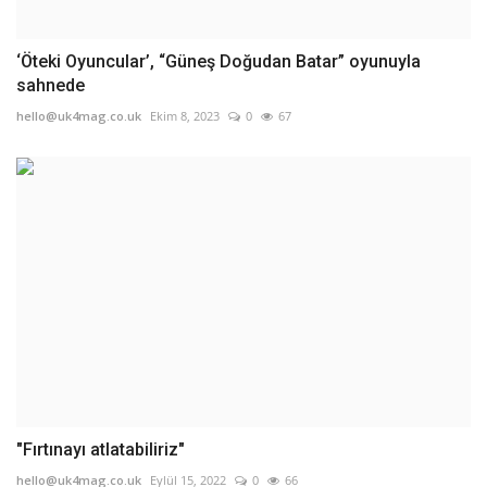
‘Öteki Oyuncular’, “Güneş Doğudan Batar” oyunuyla
sahnede
hello@uk4mag.co.uk
Ekim 8, 2023
0
67
"Fırtınayı atlatabiliriz"
hello@uk4mag.co.uk
Eylül 15, 2022
0
66