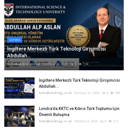
Londra
İngiltere Merkezli Türk Teknoloji Girişimcisi
Abdullah...
hello@uk4mag.co.uk
Temmuz 25, 2026
0
134
İngiltere Merkezli Türk Teknoloji Girişimcisi
Abdullah...
hello@uk4mag.co.uk
Temmuz 21, 2026
0
180
Londra’da KKTC ve Kıbrıs Türk Toplumu İçin
Önemli Buluşma
hello@uk4mag.co.uk
Temmuz 6, 2026
0
211