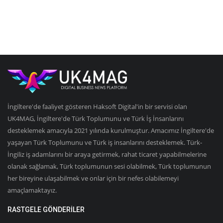
İngiltere'de faaliyet gösteren Haksoft Digital'in bir servisi olan
UK4MAG, İngiltere'de Türk Toplumunu ve Türk İş İnsanlarını
desteklemek amacıyla 2021 yılında kurulmuştur. Amacımız İngiltere'de
yaşayan Türk Toplumunu ve Türk iş insanlarını desteklemek. Türk-
İngiliz iş adamlarını bir araya getirmek, rahat ticaret yapabilmelerine
olanak sağlamak, Türk toplumunun sesi olabilmek, Türk toplumunun
her bireyine ulaşabilmek ve onlar için bir nefes olabilemeyi
amaçlamaktayız.
RASTGELE GÖNDERILER