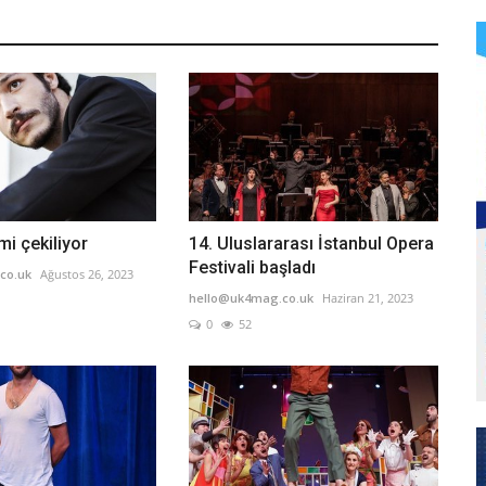
lmi çekiliyor
14. Uluslararası İstanbul Opera
Festivali başladı
co.uk
Ağustos 26, 2023
hello@uk4mag.co.uk
Haziran 21, 2023
0
52