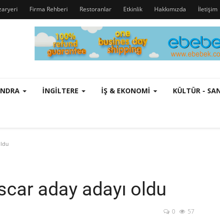
zaryeri
Firma Rehberi
Restoranlar
Etkinlik
Hakkımızda
İletişim
ONDRA
İNGILTERE
İŞ & EKONOMI
KÜLTÜR - S
oldu
scar aday adayı oldu
0
57