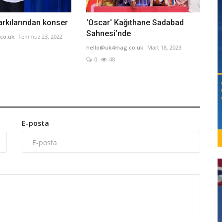
arkılarından konser
'Oscar' Kağıthane Sadabad
Sahnesi’nde
co.uk
Temmuz 23, 2022
hello@uk4mag.co.uk
Mart 18, 2023
0
48
E-posta