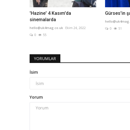
'Hazine' 4 Kasım'da
Gürses'in ş
sinemalarda
hello@uk4mag.
hello@uk4mag.co.uk
Ekim 24, 2022
0
51
0
55
YORUMLAR
İsim
Yorum