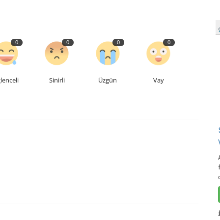
0
0
0
0
lenceli
Sinirli
Üzgün
Vay