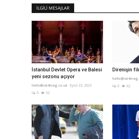
İLGILI MESAJLAR
İstanbul Devlet Opera ve Balesi
Direnişin fi
yeni sezonu açıyor
hello@uk4mag.
hello@uk4mag.co.uk
Eylül 23, 2023
0
62
0
52