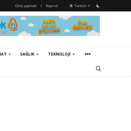
Giriş yapmak
/
Kayıt ol
Turkish
ANAT
SAĞLIK
TEKNOLOJI