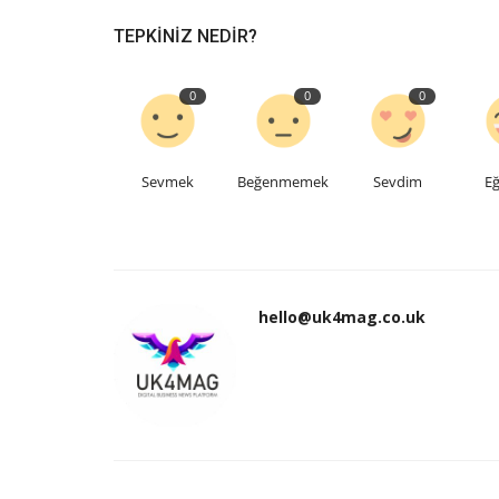
TEPKINIZ NEDIR?
0
0
0
Sevmek
Beğenmemek
Sevdim
Eğ
hello@uk4mag.co.uk