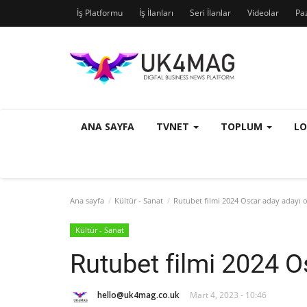
İş Platformu
İş İlanları
Seri İlanlar
Videolar
Pa
ANA SAYFA
TVNET
TOPLUM
L
Ana sayfa
Kültür - Sanat
Rutubet filmi 2024 Oscar aday adayı 
Kültür - Sanat
Rutubet filmi 2024 O
hello@uk4mag.co.uk
Mart 4, 2023 - 10:46