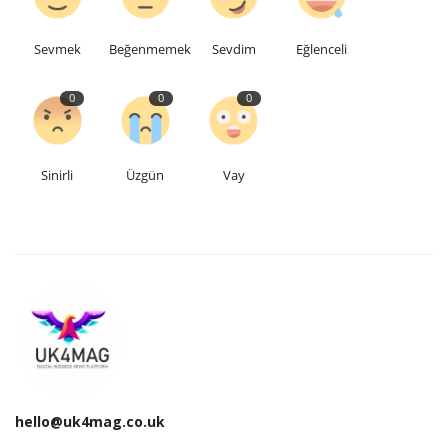
Etkinlik
Sevmek
Beğenmemek
Sevdim
Eğlenceli
Teknoloji
0
0
0
Hakkımızda
Sinirli
Üzgün
Vay
Galeri
İletişim
Dilim
English
Turkish
hello@uk4mag.co.uk