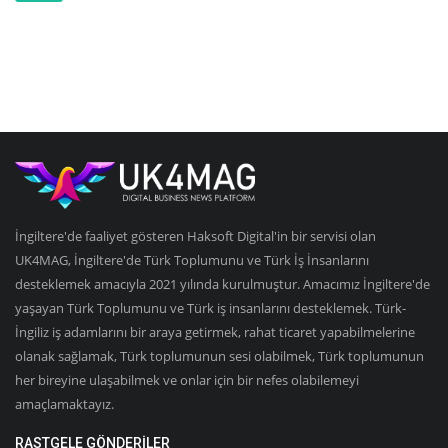
İngiltere'de faaliyet gösteren Haksoft Digital'in bir servisi olan
UK4MAG, İngiltere'de Türk Toplumunu ve Türk İş İnsanlarını
desteklemek amacıyla 2021 yılında kurulmuştur. Amacımız İngiltere'de
yaşayan Türk Toplumunu ve Türk iş insanlarını desteklemek. Türk-
İngiliz iş adamlarını bir araya getirmek, rahat ticaret yapabilmelerine
olanak sağlamak, Türk toplumunun sesi olabilmek, Türk toplumunun
her bireyine ulaşabilmek ve onlar için bir nefes olabilemeyi
amaçlamaktayız.
RASTGELE GÖNDERILER