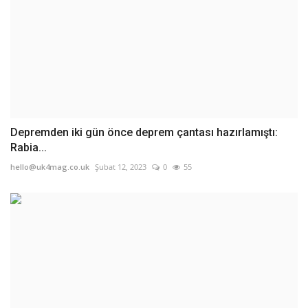
Depremden iki gün önce deprem çantası hazırlamıştı:
Rabia...
hello@uk4mag.co.uk
Şubat 12, 2023
0
55