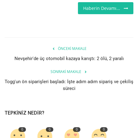
Haberin Devamı...
İş İlanları
İngiltere
Videolar
ÖNCEKI MAKALE
İş & Ekonomi
Nevşehir'de üç otomobil kazaya karıştı: 2 ölü, 2 yaralı
SONRAKI MAKALE
Pazaryeri
Togg'un ön siparişleri başladı: İşte adım adım sipariş ve çekiliş
süreci
Kültür - Sanat
Firma Rehberi
TEPKINIZ NEDIR?
Sağlık
0
0
0
0
Restoranlar