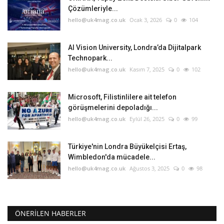
Çözümleriyle...
hello@uk4mag.co.uk
Ocak 3, 2026
0
104
AI Vision University, Londra’da Dijitalpark
Technopark...
hello@uk4mag.co.uk
Kasım 7, 2025
0
102
Microsoft, Filistinlilere ait telefon
görüşmelerini depoladığı...
hello@uk4mag.co.uk
Eylül 26, 2025
0
99
Türkiye'nin Londra Büyükelçisi Ertaş,
Wimbledon'da mücadele...
hello@uk4mag.co.uk
Ağustos 3, 2025
0
98
ÖNERILEN HABERLER