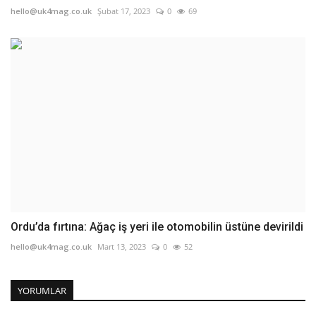
hello@uk4mag.co.uk
Şubat 17, 2023
0
69
Ordu’da fırtına: Ağaç iş yeri ile otomobilin üstüne devirildi
hello@uk4mag.co.uk
Mart 13, 2023
0
52
YORUMLAR