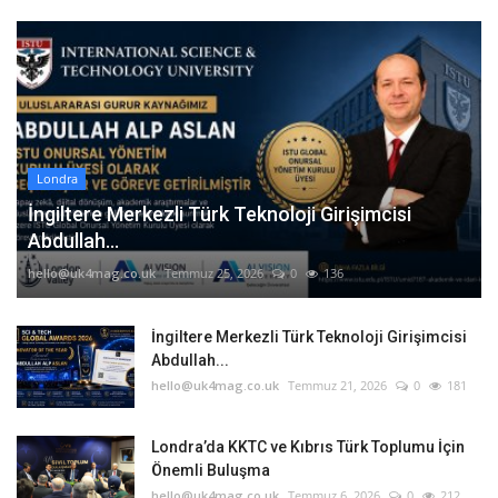
Londra
İngiltere Merkezli Türk Teknoloji Girişimcisi
Abdullah...
hello@uk4mag.co.uk
Temmuz 25, 2026
0
136
İngiltere Merkezli Türk Teknoloji Girişimcisi
Abdullah...
hello@uk4mag.co.uk
Temmuz 21, 2026
0
181
Londra’da KKTC ve Kıbrıs Türk Toplumu İçin
Önemli Buluşma
hello@uk4mag.co.uk
Temmuz 6, 2026
0
212