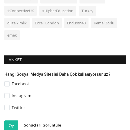
#ConnectiveUK
#HigherEducation
Turkey
dijitalkimlik
Excell London
Endüstri40
Kemal Zorlu
emek
ANKET
Hangi Sosyal Medya Sitesini Daha Çok kullanıyorsunuz?
Facebook
Instagram
Twitter
Sonuçları Görüntüle
Oy