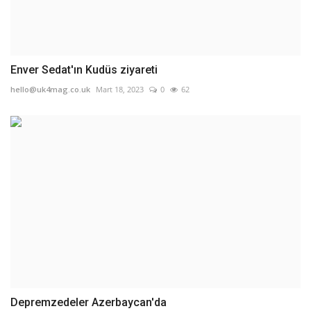
Enver Sedat'ın Kudüs ziyareti
hello@uk4mag.co.uk
Mart 18, 2023
0
62
Depremzedeler Azerbaycan'da