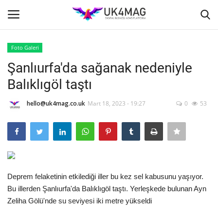
Foto Galeri
Giriş yapmak
Kayıt ol
Şanlıurfa'da sağanak nedeniyle
Balıklıgöl taştı
Ana Sayfa
hello@uk4mag.co.uk
Mart 18, 2023 - 19:27
0
53
İş Platformu
TVNET
TOPLUM
Deprem felaketinin etkilediği iller bu kez sel kabusunu yaşıyor.
Seri İlanlar
Bu illerden Şanlıurfa'da Balıklıgöl taştı. Yerleşkede bulunan Ayn
Zeliha Gölü'nde su seviyesi iki metre yükseldi
Londra