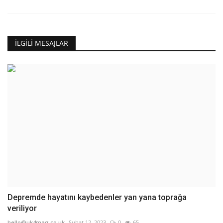
İLGILI MESAJLAR
Depremde hayatını kaybedenler yan yana toprağa
veriliyor
hello@uk4mag.co.uk
Şubat 12, 2023
0
65