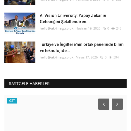
AI Vision University: Yapay Zekânın
Geleceğini Şekillendiren...
hello@uk4mag.co.uk
Haziran 19, 2026
0
248
Türkiye ve İngiltere'nin ortak panelinde bilim
ve teknolojide...
hello@uk4mag.co.uk
Mayıs 17, 2026
0
394
RASTGELE HABERLER
Londra