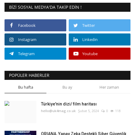
BIZI SOSYAL MEDYA'DA TAKIP EDIN !
Facebook
Twitter
Instagram
Linkedin
Telegram
Youtube
POPÜLER HABERLER
Bu hafta
Bu ay
Her zaman
Türkiye'nin dizi/ film haritası
hello@uk4mag.co.uk
Şubat 5, 2024
0
118
ORIANA, Yapay Zeka Destekli Siber Güvenlik