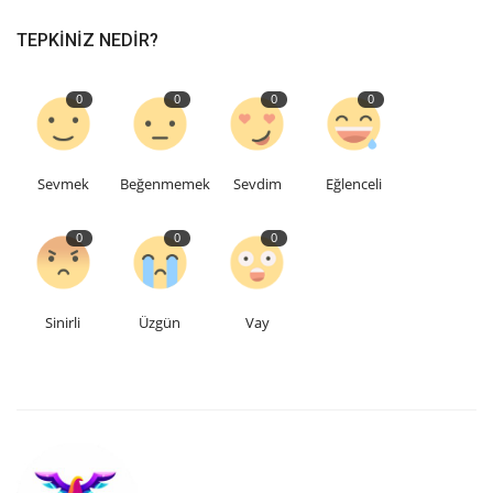
TEPKINIZ NEDIR?
Teknoloji
0
0
0
0
Etkinlik
Hakkımızda
Sevmek
Beğenmemek
Sevdim
Eğlenceli
Galeri
0
0
0
İletişim
Sinirli
Üzgün
Vay
Dilim
English
Turkish