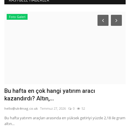
Foto Galeri
Bu hafta en çok hangi yatırım aracı
B
kazandırdı? Altın,...
f
hello@uk4mag.co.uk
Temmuz 27, 2026
0
52
he
Bu hafta yatırım araçları arasında en yüksek getiriyi yüzde 2,18 ile gram
Tü
altın...
Ko