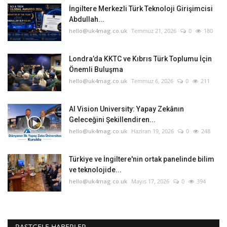
İngiltere Merkezli Türk Teknoloji Girişimcisi
Abdullah...
hello@uk4mag.co.uk
Temmuz 21, 2026
0
180
Londra’da KKTC ve Kıbrıs Türk Toplumu İçin
Önemli Buluşma
hello@uk4mag.co.uk
Temmuz 6, 2026
0
211
AI Vision University: Yapay Zekânın
Geleceğini Şekillendiren...
hello@uk4mag.co.uk
Haziran 19, 2026
0
248
Türkiye ve İngiltere'nin ortak panelinde bilim
ve teknolojide...
hello@uk4mag.co.uk
Mayıs 17, 2026
0
394
RASTGELE HABERLER