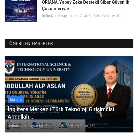
ORIANA, Yapay Zeka Destekli Siber Güvenlik
Çözümleriyle...
hello@uk4mag.co.uk
Ocak 3, 2026
0
101
ÖNERILEN HABERLER
Londra
İngiltere Merkezli Türk Teknoloji Girişimcisi
Abdullah...
hello@uk4mag.co.uk
Temmuz 25, 2026
0
134