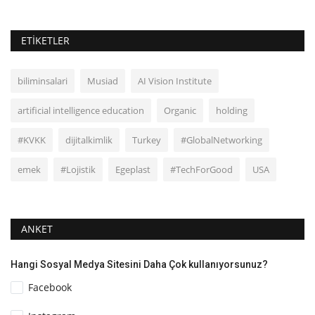
ETIKETLER
biliminsalari
Musiad
AI Vision Institute
artificial intelligence education
Organic
holding
#KVKK
dijitalkimlik
Turkey
#GlobalNetworking
emek
#Lojistik
Egeplast
#TechForGood
USA
ANKET
Hangi Sosyal Medya Sitesini Daha Çok kullanıyorsunuz?
Facebook