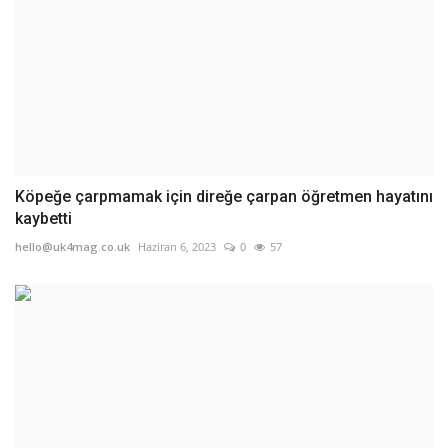
Köpeğe çarpmamak için direğe çarpan öğretmen hayatını
kaybetti
hello@uk4mag.co.uk
Haziran 6, 2023
0
57