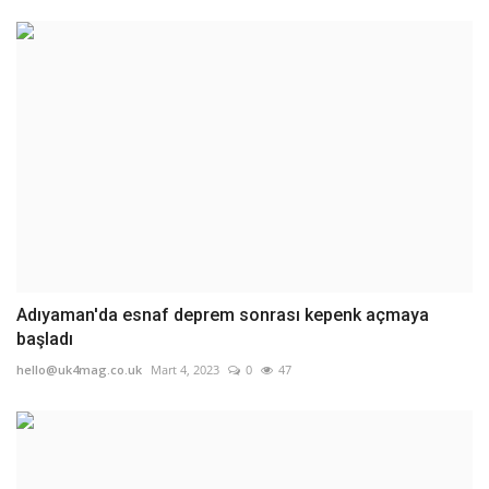
Adıyaman'da esnaf deprem sonrası kepenk açmaya
başladı
hello@uk4mag.co.uk
Mart 4, 2023
0
47