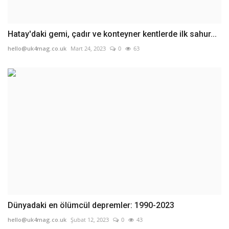
Hatay'daki gemi, çadır ve konteyner kentlerde ilk sahur...
hello@uk4mag.co.uk
Mart 24, 2023
0
63
Dünyadaki en ölümcül depremler: 1990-2023
hello@uk4mag.co.uk
Şubat 12, 2023
0
43