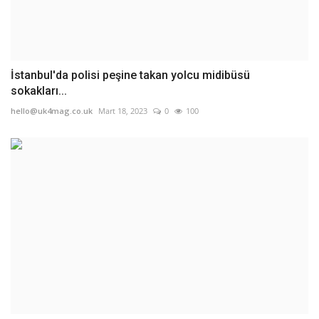
İstanbul'da polisi peşine takan yolcu midibüsü
sokakları...
hello@uk4mag.co.uk
Mart 18, 2023
0
100