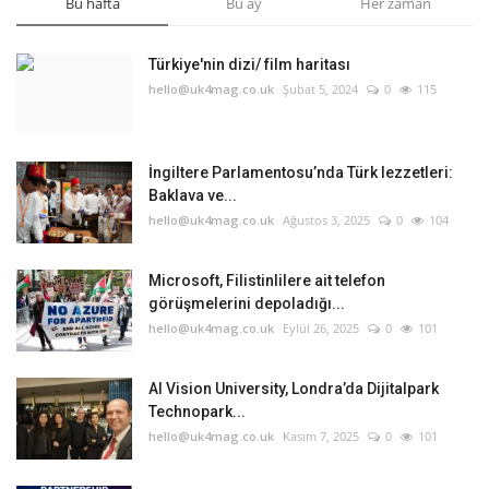
Bu hafta
Bu ay
Her zaman
Türkiye'nin dizi/ film haritası
hello@uk4mag.co.uk
Şubat 5, 2024
0
115
İngiltere Parlamentosu’nda Türk lezzetleri:
Baklava ve...
hello@uk4mag.co.uk
Ağustos 3, 2025
0
104
Microsoft, Filistinlilere ait telefon
görüşmelerini depoladığı...
hello@uk4mag.co.uk
Eylül 26, 2025
0
101
AI Vision University, Londra’da Dijitalpark
Technopark...
hello@uk4mag.co.uk
Kasım 7, 2025
0
101