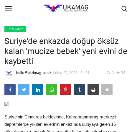
Foto Galeri
Giriş yapmak
Kayıt ol
Suriye'de enkazda doğup öksüz
kalan 'mucize bebek' yeni evini de
Ana Sayfa
kaybetti
TVNET
hello@uk4mag.co.uk
Şubat 27, 2023 - 04:31
0
54
TOPLUM
İş Platformu
İş İlanları
Suriye'nin Cinderes beldesinde, Kahramanmaraş merkezli
depremlerde yıkılan evlerinin enkazında dünyaya gelen 16
Seri İlanlar
günlük mucize bebek Afra, hayatta kalan tek yakınları olan