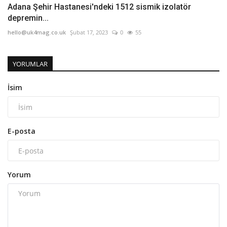
Adana Şehir Hastanesi'ndeki 1512 sismik izolatör
depremin...
hello@uk4mag.co.uk
Şubat 17, 2023
0
55
YORUMLAR
İsim
E-posta
Yorum