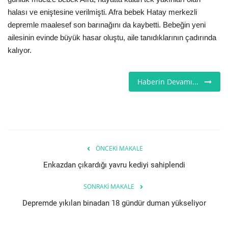
halası ve eniştesine verilmişti. Afra bebek Hatay merkezli
Londra
depremle maalesef son barınağını da kaybetti. Bebeğin yeni
ailesinin evinde büyük hasar oluştu, aile tanıdıklarının çadırında
İngiltere
kalıyor.
İş & Ekonomi
Haberin Devamı...
Videolar
Pazaryeri
Kültür - Sanat
ÖNCEKI MAKALE
Enkazdan çıkardığı yavru kediyi sahiplendi
Firma Rehberi
SONRAKI MAKALE
Restoranlar
Depremde yıkılan binadan 18 gündür duman yükseliyor
Sağlık