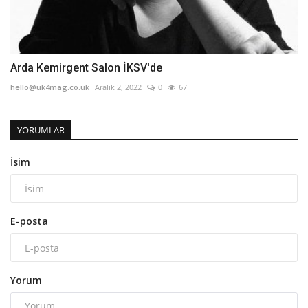
Arda Kemirgent Salon İKSV'de
hello@uk4mag.co.uk
Aralık 2, 2022
0
67
YORUMLAR
İsim
E-posta
Yorum