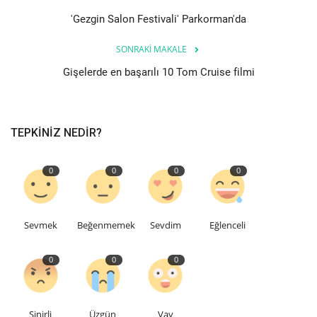
'Gezgin Salon Festivali' Parkorman'da
Teknoloji
SONRAKI MAKALE
Etkinlik
Gişelerde en başarılı 10 Tom Cruise filmi
Hakkımızda
TEPKINIZ NEDIR?
Galeri
0
0
0
0
İletişim
Dilim
Sevmek
Beğenmemek
Sevdim
Eğlenceli
English
Turkish
0
0
0
Sinirli
Üzgün
Vay