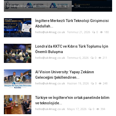
hello@uk4mag.co.uk
Temmuz 25, 2026
0
134
İngiltere Merkezli Türk Teknoloji Girişimcisi
Abdullah...
hello@uk4mag.co.uk
Temmuz 21, 2026
0
180
Londra’da KKTC ve Kıbrıs Türk Toplumu İçin
Önemli Buluşma
hello@uk4mag.co.uk
Temmuz 6, 2026
0
211
AI Vision University: Yapay Zekânın
Geleceğini Şekillendiren...
hello@uk4mag.co.uk
Haziran 19, 2026
0
248
Türkiye ve İngiltere'nin ortak panelinde bilim
ve teknolojide...
hello@uk4mag.co.uk
Mayıs 17, 2026
0
394