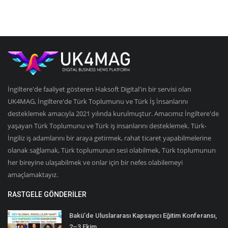
İngiltere'de faaliyet gösteren Haksoft Digital'in bir servisi olan
UK4MAG, İngiltere'de Türk Toplumunu ve Türk İş İnsanlarını
desteklemek amacıyla 2021 yılında kurulmuştur. Amacımız İngiltere'de
yaşayan Türk Toplumunu ve Türk iş insanlarını desteklemek. Türk-
İngiliz iş adamlarını bir araya getirmek, rahat ticaret yapabilmelerine
olanak sağlamak, Türk toplumunun sesi olabilmek, Türk toplumunun
her bireyine ulaşabilmek ve onlar için bir nefes olabilemeyi
amaçlamaktayız.
RASTGELE GÖNDERILER
Bakü’de Uluslararası Kapsayıcı Eğitim Konferansı,
2–3 Ekim...