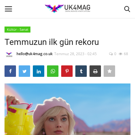
Kültür - Sanat
Giriş yapmak
Kayıt ol
Temmuzun ilk gün rekoru
Ana Sayfa
hello@uk4mag.co.uk
Temmuz 28, 2023 - 02:45
0
68
TVNET
TOPLUM
İş Platformu
Londra
İş İlanları