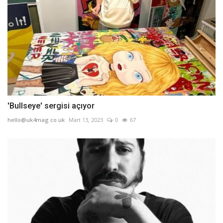
'Bullseye' sergisi açıyor
hello@uk4mag.co.uk
Mart 13, 2023
0
67