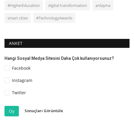
#HigherEducation
digital transformation
anlaşma
smart cities
#TechnologyAwards
ANKET
Hangi Sosyal Medya Sitesini Daha Çok kullanıyorsunuz?
Facebook
Instagram
Twitter
Sonuçları Görüntüle
Oy