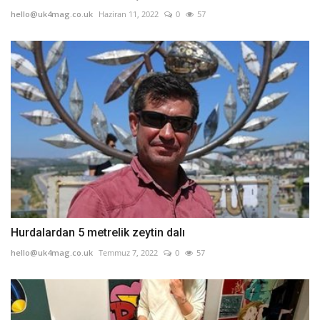
hello@uk4mag.co.uk
Haziran 11, 2022
0
57
Hurdalardan 5 metrelik zeytin dalı
hello@uk4mag.co.uk
Temmuz 7, 2022
0
57