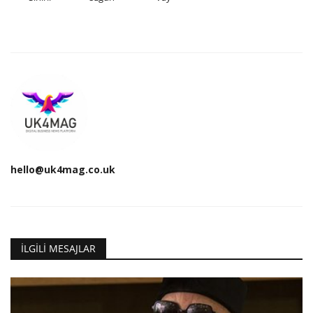
hello@uk4mag.co.uk
İLGILI MESAJLAR