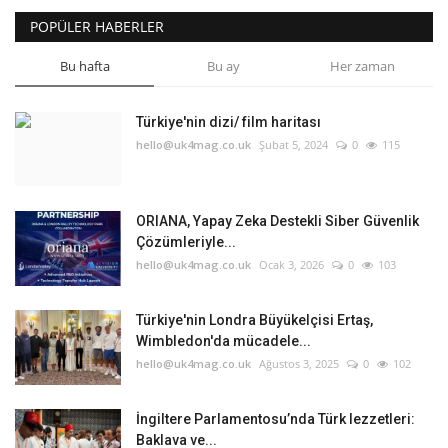
POPÜLER HABERLER
Bu hafta
Bu ay
Her zaman
Türkiye'nin dizi/ film haritası
hello@uk4mag.co.uk
Şubat 5, 2024
0
115
ORIANA, Yapay Zeka Destekli Siber Güvenlik
Çözümleriyle...
hello@uk4mag.co.uk
Ocak 3, 2026
0
103
Türkiye'nin Londra Büyükelçisi Ertaş,
Wimbledon'da mücadele...
hello@uk4mag.co.uk
Ağustos 3, 2025
0
102
İngiltere Parlamentosu’nda Türk lezzetleri:
Baklava ve...