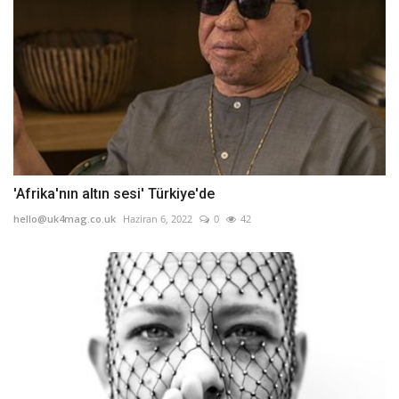
'Afrika'nın altın sesi' Türkiye'de
hello@uk4mag.co.uk
Haziran 6, 2022
0
42