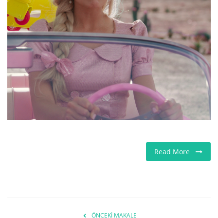
Seri İlanlar
İngiltere
Videolar
İş & Ekonomi
Pazaryeri
Kültür - Sanat
Read More
Firma Rehberi
Restoranlar
Sağlık
ÖNCEKI MAKALE