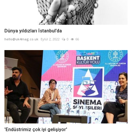
Dünya yıldızları İstanbul’da
hello@uk4mag.co.uk
Eylül 2, 2022
0
66
'Endüstrimiz çok iyi gelişiyor'