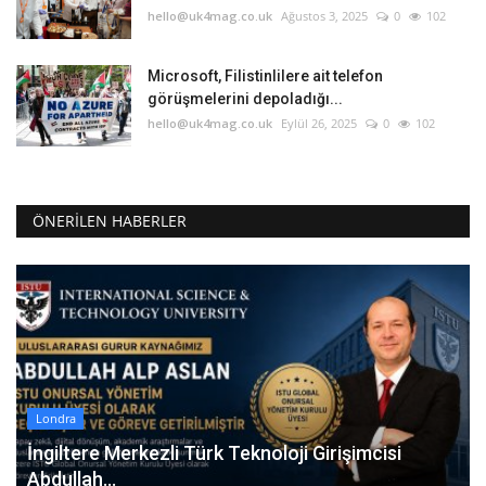
hello@uk4mag.co.uk
Ağustos 3, 2025
0
102
Microsoft, Filistinlilere ait telefon
görüşmelerini depoladığı...
hello@uk4mag.co.uk
Eylül 26, 2025
0
102
ÖNERILEN HABERLER
Londra
İngiltere Merkezli Türk Teknoloji Girişimcisi
Abdullah...