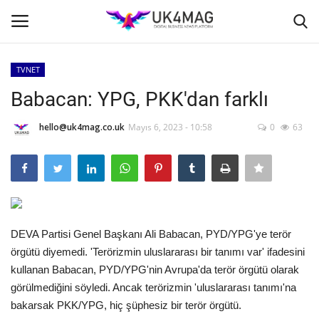
TVNET
Giriş yapmak
Kayıt ol
Babacan: YPG, PKK'dan farklı
Ana Sayfa
hello@uk4mag.co.uk
Mayıs 6, 2023 - 10:58
0
63
TVNET
TOPLUM
DEVA Partisi Genel Başkanı Ali Babacan, PYD/YPG'ye terör
İş Platformu
örgütü diyemedi. 'Terörizmin uluslararası bir tanımı var' ifadesini
kullanan Babacan, PYD/YPG'nin Avrupa'da terör örgütü olarak
Londra
görülmediğini söyledi. Ancak terörizmin 'uluslararası tanımı'na
bakarsak PKK/YPG, hiç şüphesiz bir terör örgütü.
İş İlanları