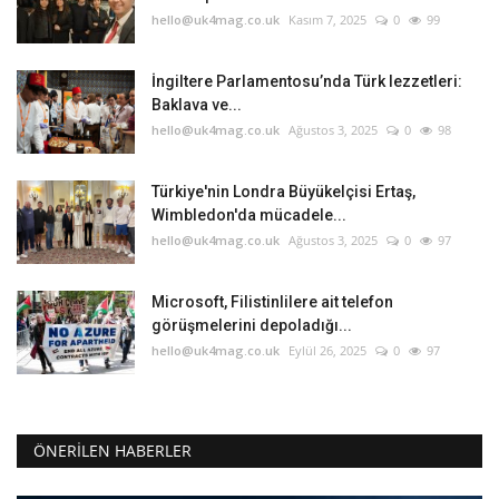
hello@uk4mag.co.uk
Kasım 7, 2025
0
99
İngiltere Parlamentosu’nda Türk lezzetleri:
Baklava ve...
hello@uk4mag.co.uk
Ağustos 3, 2025
0
98
Türkiye'nin Londra Büyükelçisi Ertaş,
Wimbledon'da mücadele...
hello@uk4mag.co.uk
Ağustos 3, 2025
0
97
Microsoft, Filistinlilere ait telefon
görüşmelerini depoladığı...
hello@uk4mag.co.uk
Eylül 26, 2025
0
97
ÖNERILEN HABERLER