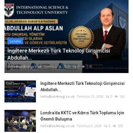
Londra
İngiltere Merkezli Türk Teknoloji Girişimcisi
Abdullah...
hello@uk4mag.co.uk
Temmuz 25, 2026
0
118
İngiltere Merkezli Türk Teknoloji Girişimcisi
Abdullah...
hello@uk4mag.co.uk
Temmuz 21, 2026
0
162
Londra’da KKTC ve Kıbrıs Türk Toplumu İçin
Önemli Buluşma
hello@uk4mag.co.uk
Temmuz 6, 2026
0
200