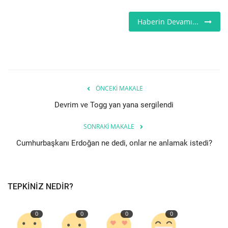
Seri İlanlar
Haberin Devamı...
İngiltere
Videolar
ÖNCEKI MAKALE
İş & Ekonomi
Devrim ve Togg yan yana sergilendi
Kültür - Sanat
SONRAKI MAKALE
Cumhurbaşkanı Erdoğan ne dedi, onlar ne anlamak istedi?
Firma Rehberi
Pazaryeri
TEPKINIZ NEDIR?
Restoranlar
0
0
0
0
Sağlık