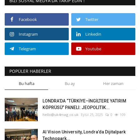
BIZI SOSYAL MEDYA'DA TAKIP EDIN !
Facebook
Twitter
Instagram
Linkedin
Telegram
Youtube
POPÜLER HABERLER
Bu hafta
Bu ay
Her zaman
LONDRA’DA “TÜRKİYE–İNGİLTERE YATIRIM
KÖPRÜSÜ” PANELİ: JEOPOLİTİK...
hello@uk4mag.co.uk
Eylül 25, 2025
0
109
AI Vision University, Londra’da Dijitalpark
Technopark...