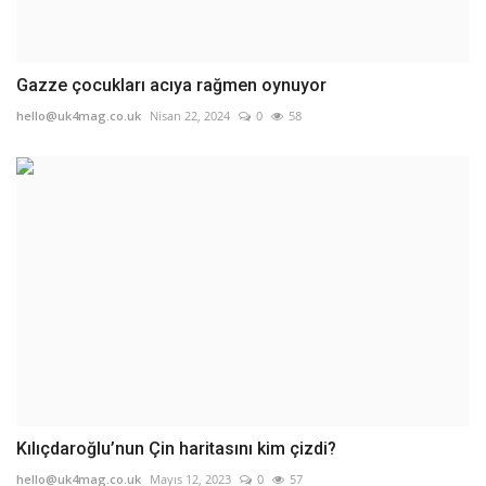
Gazze çocukları acıya rağmen oynuyor
hello@uk4mag.co.uk
Nisan 22, 2024
0
58
Kılıçdaroğlu’nun Çin haritasını kim çizdi?
hello@uk4mag.co.uk
Mayıs 12, 2023
0
57