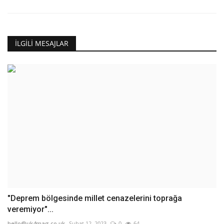
İLGILI MESAJLAR
"Deprem bölgesinde millet cenazelerini toprağa
veremiyor"...
hello@uk4mag.co.uk
Şubat 12, 2023
0
64