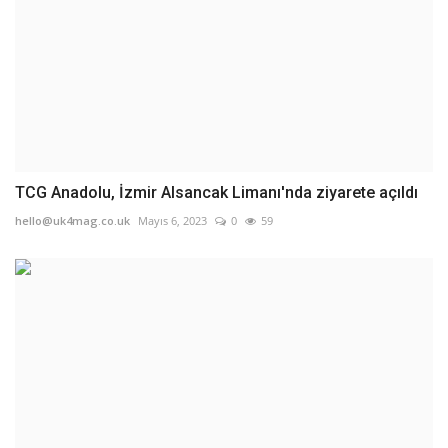
TCG Anadolu, İzmir Alsancak Limanı'nda ziyarete açıldı
hello@uk4mag.co.uk
Mayıs 6, 2023
0
59