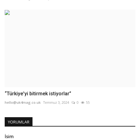
“Türkiye'yi bitirmek istiyorlar”
hello@uk4mag.co.uk
Temmuz 3, 2024
0
55
YORUMLAR
İsim