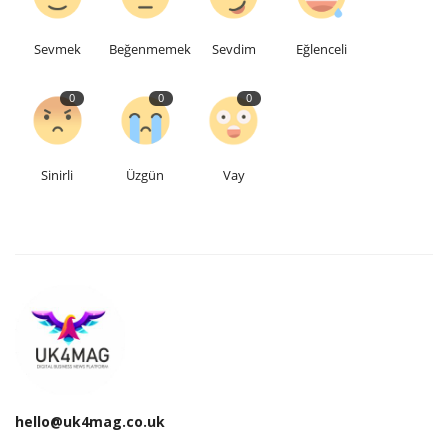
Teknoloji
Sevmek
Beğenmemek
Sevdim
Eğlenceli
Etkinlik
0
0
0
Hakkımızda
Sinirli
Üzgün
Vay
Galeri
İletişim
Dilim
English
Turkish
hello@uk4mag.co.uk