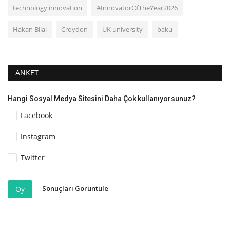
technology innovation
#InnovatorOfTheYear2026
Hakan Bilal
Croydon
UK university
baku
ANKET
Hangi Sosyal Medya Sitesini Daha Çok kullanıyorsunuz?
Facebook
Instagram
Twitter
Sonuçları Görüntüle
Oy