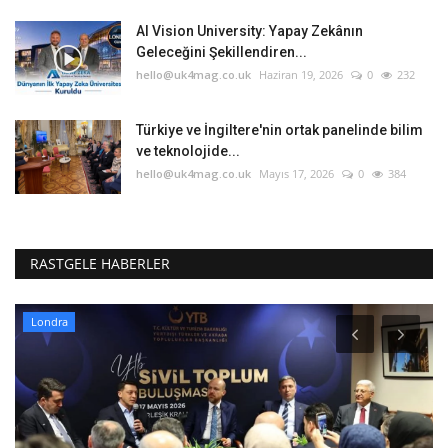
AI Vision University: Yapay Zekânın
Geleceğini Şekillendiren...
hello@uk4mag.co.uk
Haziran 19, 2026
0
232
Türkiye ve İngiltere'nin ortak panelinde bilim
ve teknolojide...
hello@uk4mag.co.uk
Mayıs 17, 2026
0
384
RASTGELE HABERLER
Londra