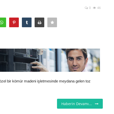
0
46
özel bir kömür madeni işletmesinde meydana gelen toz
Haberin Devamı...