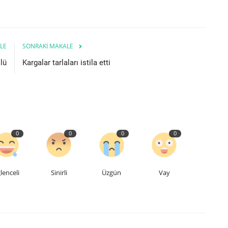
LE
SONRAKI MAKALE
lü
Kargalar tarlaları istila etti
0
0
0
0
lenceli
Sinirli
Üzgün
Vay