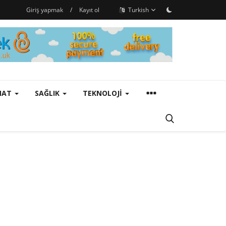
Giriş yapmak
/
Kayıt ol
Turkish
ANAT
SAĞLIK
TEKNOLOJI