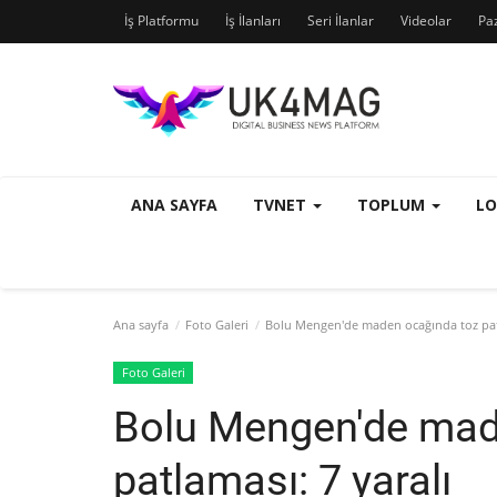
İş Platformu
İş İlanları
Seri İlanlar
Videolar
Pa
ANA SAYFA
TVNET
TOPLUM
L
Ana sayfa
Foto Galeri
Bolu Mengen'de maden ocağında toz patl
Foto Galeri
Bolu Mengen'de mad
patlaması: 7 yaralı