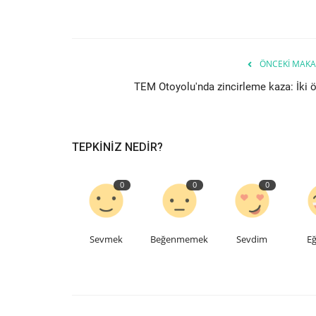
ÖNCEKI MAKA
TEM Otoyolu'nda zincirleme kaza: İki ö
TEPKINIZ NEDIR?
0
0
0
Sevmek
Beğenmemek
Sevdim
Eğ