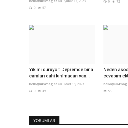
hello@uk4mag.co.uk
Şubat 17, 2023
0
72
0
57
Yıkımı sürüyor: Depremde bina
Neden asos
camları dahi kırılmadan yan...
cevabım ekt
hello@uk4mag.co.uk
Mart 18, 2023
hello@uk4mag.
0
49
55
YORUMLAR