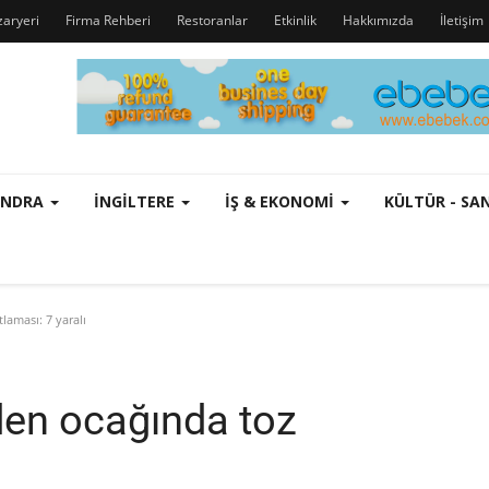
zaryeri
Firma Rehberi
Restoranlar
Etkinlik
Hakkımızda
İletişim
ONDRA
İNGILTERE
İŞ & EKONOMI
KÜLTÜR - S
aması: 7 yaralı
en ocağında toz