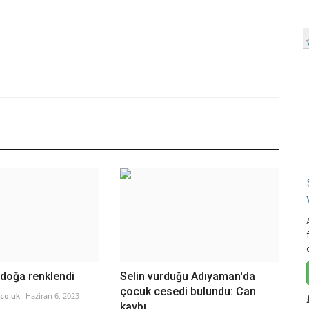
doğa renklendi
Selin vurduğu Adıyaman'da
çocuk cesedi bulundu: Can
co.uk
Haziran 6, 2023
kaybı...