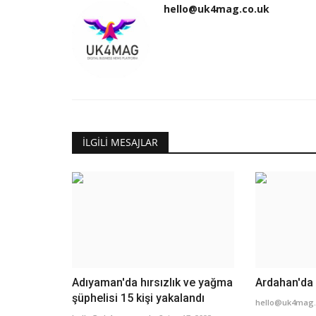
hello@uk4mag.co.uk
İLGILI MESAJLAR
Adıyaman'da hırsızlık ve yağma
Ardahan'da 
şüphelisi 15 kişi yakalandı
hello@uk4mag.