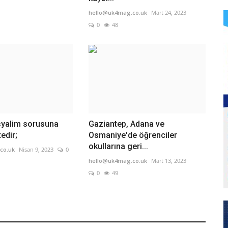
hello@uk4mag.co.uk
Mart 24, 2023
0
48
yalim sorusuna
Gaziantep, Adana ve
edir;
Osmaniye'de öğrenciler
okullarına geri...
co.uk
Nisan 9, 2023
0
hello@uk4mag.co.uk
Mart 13, 2023
0
49