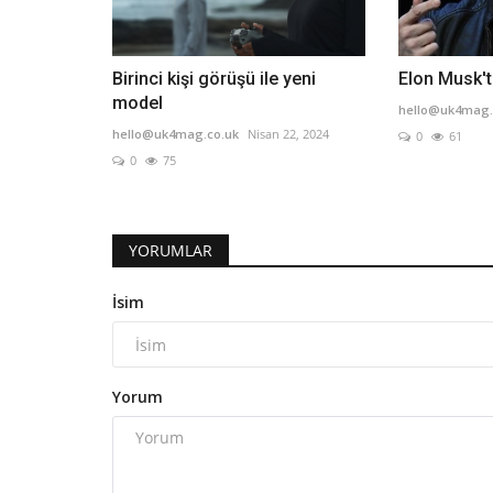
Birinci kişi görüşü ile yeni
Elon Musk'ta
model
hello@uk4mag.
hello@uk4mag.co.uk
Nisan 22, 2024
0
61
0
75
YORUMLAR
İsim
Yorum