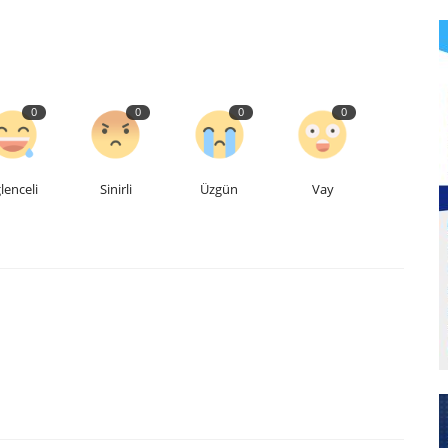
0
0
0
0
lenceli
Sinirli
Üzgün
Vay