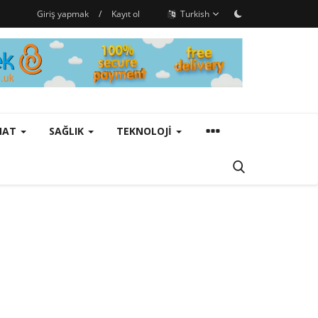
Giriş yapmak
/
Kayıt ol
Turkish
ANAT
SAĞLIK
TEKNOLOJI