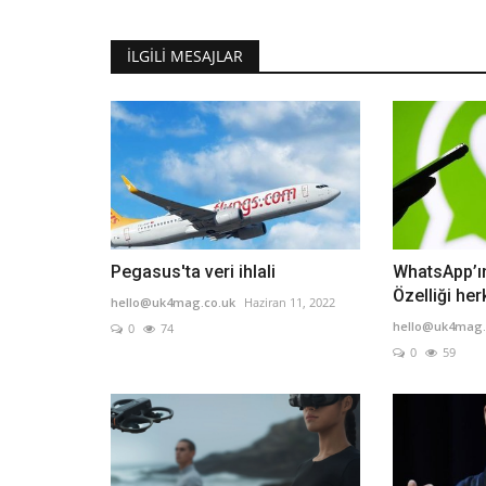
İLGILI MESAJLAR
Pegasus'ta veri ihlali
WhatsApp’ın
Özelliği her
hello@uk4mag.co.uk
Haziran 11, 2022
hello@uk4mag.
0
74
0
59