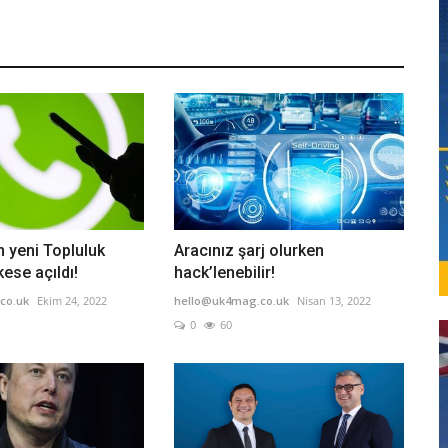
 yeni Topluluk
Aracınız şarj olurken
kese açıldı!
hack’lenebilir!
co.uk
Ekim 24, 2022
hello@uk4mag.co.uk
Nisan 13, 2022
0
60