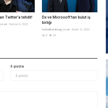
n Twitter'a tehdit!
Dx ve Microsoft'tan bulut iş
birliği
co.uk
Haziran 6, 2022
hello@uk4mag.co.uk
Aralık 16, 2023
0
50
E-posta