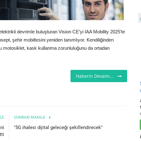
ektrikli devrimle buluşturan Vision CE’yi IAA Mobility 2025’te
konsept, şehir mobiltesini yeniden tanımlıyor. Kendiliğinden
ş bu motosiklet, kask kullanma zorunluluğunu da ortadan
Haberin Devamı...
LE
SONRAKI MAKALE
ni
"5G ihalesi dijital geleceği şekillendirecek"
tti