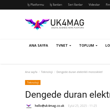
İş Platformu
İş İlanları
Seri İlanlar
Videolar
Fi
ANA SAYFA
TVNET
TOPLUM
L
Ana sayfa
Teknoloji
Dengede duran elektrikli motosiklet!
Teknoloji
Dengede duran elektr
hello@uk4mag.co.uk
Eylül 25, 2025 - 11:25