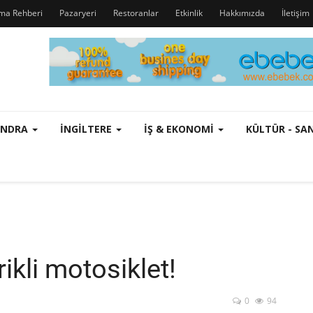
rma Rehberi
Pazaryeri
Restoranlar
Etkinlik
Hakkımızda
İletişim
ONDRA
İNGILTERE
İŞ & EKONOMI
KÜLTÜR - S
ikli motosiklet!
0
94