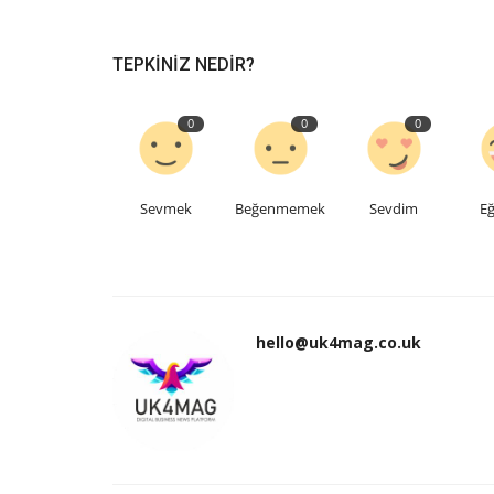
TEPKINIZ NEDIR?
0
0
0
Sevmek
Beğenmemek
Sevdim
Eğ
hello@uk4mag.co.uk