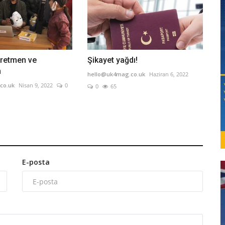
ğretmen ve
Şikayet yağdı!
n
hello@uk4mag.co.uk
Haziran 6, 2022
co.uk
Nisan 9, 2022
0
0
65
E-posta