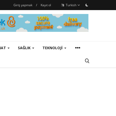
Giriş yapmak
/
Kayıt ol
Turkish
ANAT
SAĞLIK
TEKNOLOJI