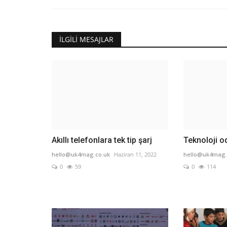
İLGILI MESAJLAR
Akıllı telefonlara tek tip şarj
Teknoloji o
hello@uk4mag.co.uk
Haziran 11, 2022
hello@uk4mag.
0
59
0
114