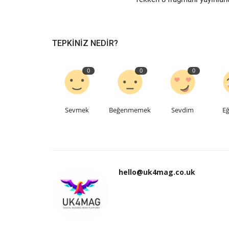
TEPKINIZ NEDIR?
0
0
0
Sevmek
Beğenmemek
Sevdim
Eğ
hello@uk4mag.co.uk