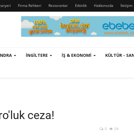
zaryeri
Firma Rehberi
Restoranlar
Etkinlik
Hakkımızda
İletişim
ONDRA
İNGILTERE
İŞ & EKONOMI
KÜLTÜR - S
ro'luk ceza!
0
54