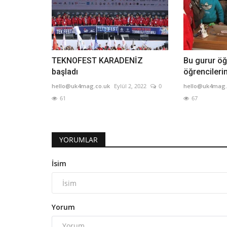
TEKNOFEST KARADENİZ
Bu gurur ö
başladı
öğrencileri
hello@uk4mag.co.uk
Eylül 2, 2022
0
hello@uk4mag.
61
67
YORUMLAR
İsim
Yorum