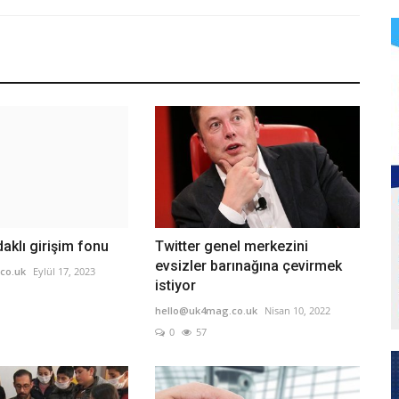
daklı girişim fonu
Twitter genel merkezini
evsizler barınağına çevirmek
co.uk
Eylül 17, 2023
istiyor
hello@uk4mag.co.uk
Nisan 10, 2022
0
57