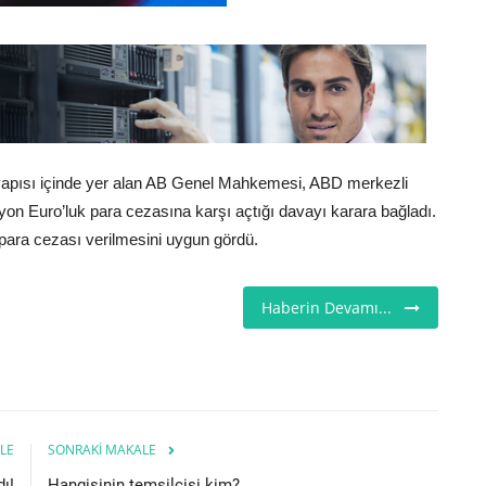
apısı içinde yer alan AB Genel Mahkemesi, ABD merkezli
on Euro’luk para cezasına karşı açtığı davayı karara bağladı.
para cezası verilmesini uygun gördü.
Haberin Devamı...
LE
SONRAKI MAKALE
ı!
Hangisinin temsilcisi kim?