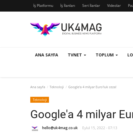
İş Platformu
İş İlanları
Seri İlanlar
Videolar
Pa
ANA SAYFA
TVNET
TOPLUM
L
Ana sayfa
Teknoloji
Google'a 4 milyar Euro'luk ceza!
Teknoloji
Google'a 4 milyar Eu
hello@uk4mag.co.uk
Eylül 15, 2022 - 07:13