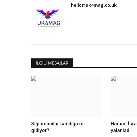
hello@uk4mag.co.uk
İLGILI MESAJLAR
Sığınmacılar sandığa mı
Hamas İsrail
gidiyor?
yalanladı