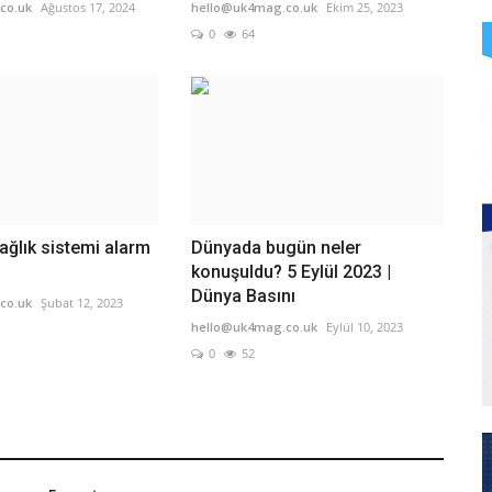
co.uk
Ağustos 17, 2024
hello@uk4mag.co.uk
Ekim 25, 2023
0
64
ağlık sistemi alarm
Dünyada bugün neler
konuşuldu? 5 Eylül 2023 |
Dünya Basını
co.uk
Şubat 12, 2023
hello@uk4mag.co.uk
Eylül 10, 2023
0
52