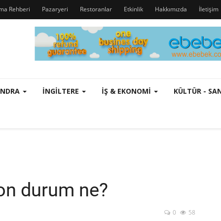
rma Rehberi
Pazaryeri
Restoranlar
Etkinlik
Hakkımızda
İletişim
ONDRA
İNGILTERE
İŞ & EKONOMI
KÜLTÜR - S
on durum ne?
0
58