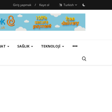
Giriş yapmak
/
Kayıt ol
Turkish
ANAT
SAĞLIK
TEKNOLOJI