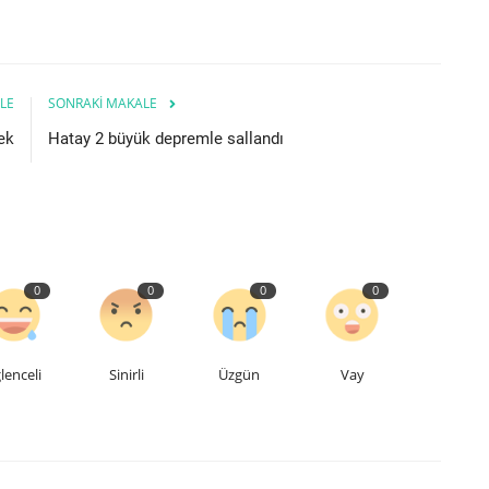
LE
SONRAKI MAKALE
ek
Hatay 2 büyük depremle sallandı
0
0
0
0
lenceli
Sinirli
Üzgün
Vay