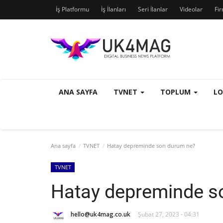
İş Platformu
İş İlanları
Seri İlanlar
Videolar
Fi
ANA SAYFA
TVNET
TOPLUM
L
Ana sayfa
TVNET
Hatay depreminde son durum ne?
TVNET
Hatay depreminde s
hello@uk4mag.co.uk
Şubat 27, 2023 - 04:31