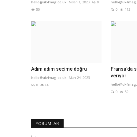
hello@uk4mag.co.uk
Nisan 1, 2023
0
hello@uk4mag.
50
0
112
Adım adım seçime doğru
Fransa’da s
veriyor
hello@uk4mag.co.uk
Mart 24, 2023
hello@uk4mag.
0
66
0
52
YORUMLAR