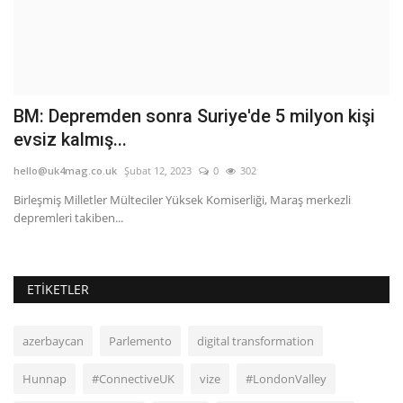
j
BM: Depremden sonra Suriye'de 5 milyon kişi
'
evsiz kalmış...
B
hello@uk4mag.co.uk
Şubat 12, 2023
0
302
he
Birleşmiş Milletler Mülteciler Yüksek Komiserliği, Maraş merkezli
İs
depremleri takiben...
Ve
ETIKETLER
azerbaycan
Parlemento
digital transformation
Hunnap
#ConnectiveUK
vize
#LondonValley