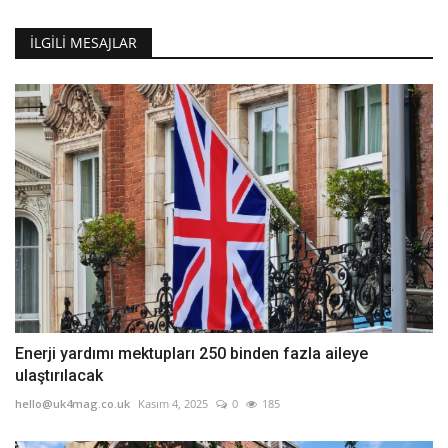
İLGILI MESAJLAR
Enerji yardımı mektupları 250 binden fazla aileye
ulaştırılacak
hello@uk4mag.co.uk
Kasım 4, 2025
0
185