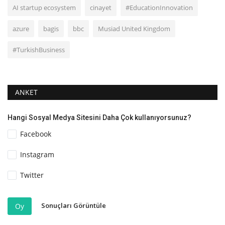
AI startup ecosystem
cinayet
#EducationInnovation
azure
bagis
bbc
Musiad United Kingdom
#TurkishBusiness
ANKET
Hangi Sosyal Medya Sitesini Daha Çok kullanıyorsunuz?
Facebook
Instagram
Twitter
Sonuçları Görüntüle
Oy