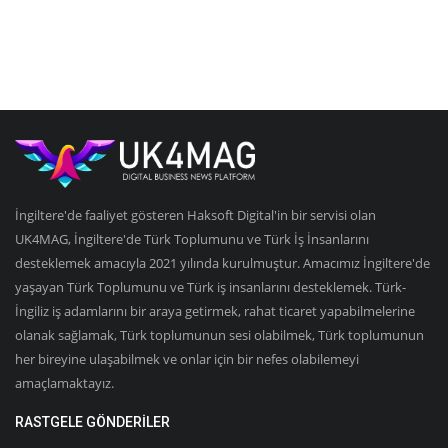
İngiltere'de faaliyet gösteren Haksoft Digital'in bir servisi olan
UK4MAG, İngiltere'de Türk Toplumunu ve Türk İş İnsanlarını
desteklemek amacıyla 2021 yılında kurulmuştur. Amacımız İngiltere'de
yaşayan Türk Toplumunu ve Türk iş insanlarını desteklemek. Türk-
İngiliz iş adamlarını bir araya getirmek, rahat ticaret yapabilmelerine
olanak sağlamak, Türk toplumunun sesi olabilmek, Türk toplumunun
her bireyine ulaşabilmek ve onlar için bir nefes olabilemeyi
amaçlamaktayız.
RASTGELE GÖNDERILER