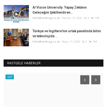
AI Vision University: Yapay Zekânın
Geleceğini Şekillendiren...
hello@uk4mag.co.uk
Haziran 19, 2026
0
248
Türkiye ve İngiltere'nin ortak panelinde bilim
ve teknolojide...
hello@uk4mag.co.uk
Mayıs 17, 2026
0
394
RASTGELE HABERLER
GZT