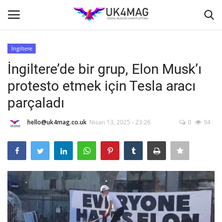
İngiltere
Giriş yapmak
Kayıt ol
İngiltere’de bir grup, Elon Musk’ı
protesto etmek için Tesla aracı
Ana Sayfa
parçaladı
TOPLUM
hello@uk4mag.co.uk
Nisan 13, 2025 - 23:26
0
94
İş Platformu
TVNET
İş İlanları
Seri İlanlar