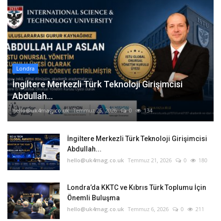
Londra
İngiltere Merkezli Türk Teknoloji Girişimcisi
Abdullah...
hello@uk4mag.co.uk
Temmuz 25, 2026
0
134
İngiltere Merkezli Türk Teknoloji Girişimcisi
Abdullah...
hello@uk4mag.co.uk
Temmuz 21, 2026
0
180
Londra’da KKTC ve Kıbrıs Türk Toplumu İçin
Önemli Buluşma
hello@uk4mag.co.uk
Temmuz 6, 2026
0
211