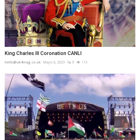
King Charles III Coronation CANLI
hello@uk4mag.co.uk
Mayıs 6, 2023
0
113