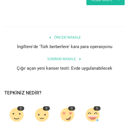
Etkinlik
Teknoloji
ÖNCEKI MAKALE
Hakkımızda
İngiltere'de 'Türk berberlere' kara para operasyonu
Galeri
SONRAKI MAKALE
Çığır açan yeni kanser testi: Evde uygulanabilecek
İletişim
Dilim
TEPKINIZ NEDIR?
English
Turkish
0
0
0
0