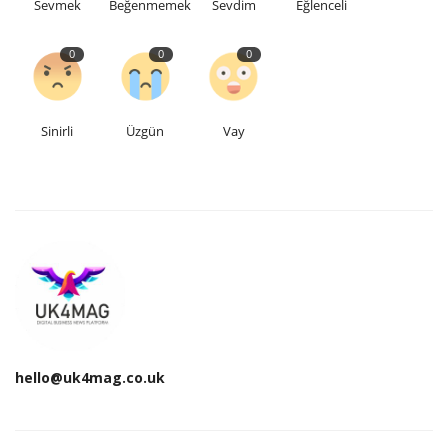
Sevmek
Beğenmemek
Sevdim
Eğlenceli
0
0
0
Sinirli
Üzgün
Vay
hello@uk4mag.co.uk