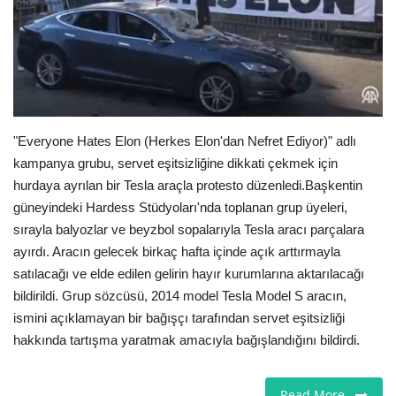
Londra
İngiltere
İş & Ekonomi
"Everyone Hates Elon (Herkes Elon'dan Nefret Ediyor)" adlı
kampanya grubu, servet eşitsizliğine dikkati çekmek için
Videolar
hurdaya ayrılan bir Tesla araçla protesto düzenledi.Başkentin
güneyindeki Hardess Stüdyoları'nda toplanan grup üyeleri,
Pazaryeri
sırayla balyozlar ve beyzbol sopalarıyla Tesla aracı parçalara
ayırdı. Aracın gelecek birkaç hafta içinde açık arttırmayla
Kültür - Sanat
satılacağı ve elde edilen gelirin hayır kurumlarına aktarılacağı
bildirildi. Grup sözcüsü, 2014 model Tesla Model S aracın,
Firma Rehberi
ismini açıklamayan bir bağışçı tarafından servet eşitsizliği
hakkında tartışma yaratmak amacıyla bağışlandığını bildirdi.
Restoranlar
Sağlık
Read More