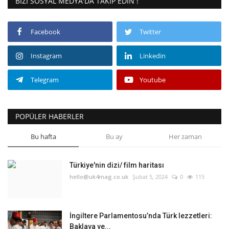
BIZI SOSYAL MEDYA'DA TAKIP EDIN !
Facebook
Twitter
Instagram
Linkedin
Telegram
Youtube
POPÜLER HABERLER
Bu hafta
Bu ay
Her zaman
Türkiye'nin dizi/ film haritası
hello@uk4mag.co.uk
Şubat 5, 2024
0
115
İngiltere Parlamentosu’nda Türk lezzetleri:
Baklava ve...