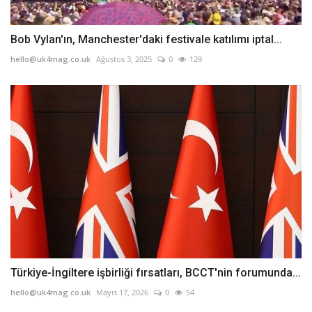
Bob Vylan'ın, Manchester'daki festivale katılımı iptal...
hello@uk4mag.co.uk
Ağustos 3, 2025
0
129
Türkiye-İngiltere işbirliği fırsatları, BCCT'nin forumunda...
hello@uk4mag.co.uk
Mayıs 17, 2026
0
54