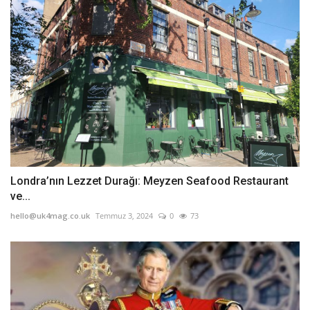
Londra’nın Lezzet Durağı: Meyzen Seafood Restaurant
ve...
hello@uk4mag.co.uk
Temmuz 3, 2024
0
73