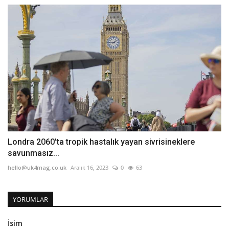
Londra 2060'ta tropik hastalık yayan sivrisineklere
savunmasız...
hello@uk4mag.co.uk
Aralık 16, 2023
0
63
YORUMLAR
İsim