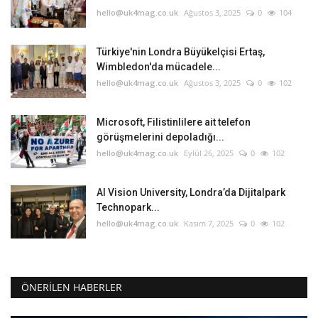
hello@uk4mag.co.uk
Ağustos 3, 2025
0
104
Türkiye'nin Londra Büyükelçisi Ertaş,
Wimbledon'da mücadele...
hello@uk4mag.co.uk
Ağustos 3, 2025
0
102
Microsoft, Filistinlilere ait telefon
görüşmelerini depoladığı...
hello@uk4mag.co.uk
Eylül 26, 2025
0
102
AI Vision University, Londra’da Dijitalpark
Technopark...
hello@uk4mag.co.uk
Kasım 7, 2025
0
102
ÖNERILEN HABERLER