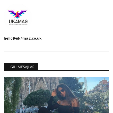
hello@uk4mag.co.uk
İLGILI MESAJLAR