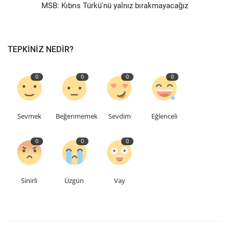
MSB: Kıbrıs Türkü'nü yalnız bırakmayacağız
TEPKINIZ NEDIR?
0
0
0
0
Sevmek
Beğenmemek
Sevdim
Eğlenceli
0
0
0
Sinirli
Üzgün
Vay