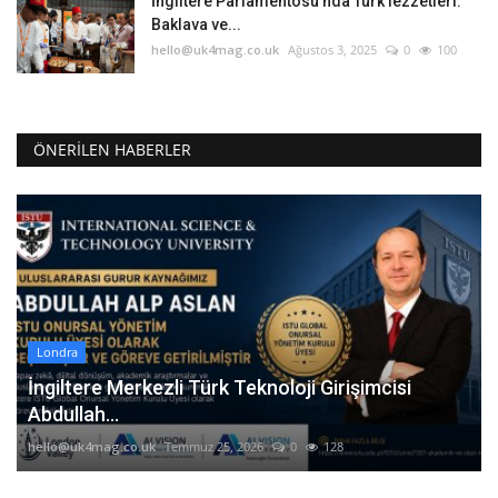
İngiltere Parlamentosu’nda Türk lezzetleri:
Baklava ve...
hello@uk4mag.co.uk
Ağustos 3, 2025
0
100
ÖNERILEN HABERLER
Londra
İngiltere Merkezli Türk Teknoloji Girişimcisi
Abdullah...
hello@uk4mag.co.uk
Temmuz 25, 2026
0
128