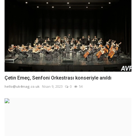
Çetin Emeç, Senfoni Orkestrası konseriyle anıldı
hello@uk4mag.co.uk
Nisan 9, 2023
0
54