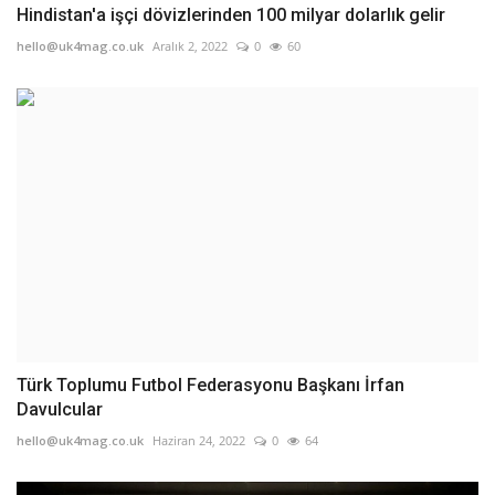
Hindistan'a işçi dövizlerinden 100 milyar dolarlık gelir
hello@uk4mag.co.uk
Aralık 2, 2022
0
60
Türk Toplumu Futbol Federasyonu Başkanı İrfan
Davulcular
hello@uk4mag.co.uk
Haziran 24, 2022
0
64