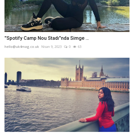
''Spotify Camp Nou Stadı''nda Simge …
hello@uk4mag.co.uk
Nisan 9, 2023
0
63