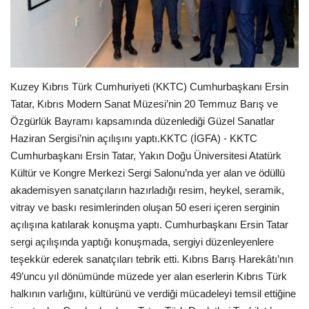
Londra
İngiltere
Kuzey Kıbrıs Türk Cumhuriyeti (KKTC) Cumhurbaşkanı Ersin
İş & Ekonomi
Tatar, Kıbrıs Modern Sanat Müzesi’nin 20 Temmuz Barış ve
Özgürlük Bayramı kapsamında düzenlediği Güzel Sanatlar
Videolar
Haziran Sergisi’nin açılışını yaptı.KKTC (İGFA) - KKTC
Cumhurbaşkanı Ersin Tatar, Yakın Doğu Üniversitesi Atatürk
Firma Rehberi
Kültür ve Kongre Merkezi Sergi Salonu’nda yer alan ve ödüllü
akademisyen sanatçıların hazırladığı resim, heykel, seramik,
Pazaryeri
vitray ve baskı resimlerinden oluşan 50 eseri içeren serginin
açılışına katılarak konuşma yaptı. Cumhurbaşkanı Ersin Tatar
Kültür - Sanat
sergi açılışında yaptığı konuşmada, sergiyi düzenleyenlere
teşekkür ederek sanatçıları tebrik etti. Kıbrıs Barış Harekâtı’nın
Restoranlar
49’uncu yıl dönümünde müzede yer alan eserlerin Kıbrıs Türk
halkının varlığını, kültürünü ve verdiği mücadeleyi temsil ettiğine
Sağlık