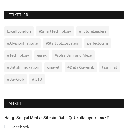
ETIKETLER
Excell London
#SmartTechnology
#FutureLeaders
#AIVisionInstitute
#StartupEcosystem
perfectocrm
#Technology
eğrek
#sofra Balık and Meze
#BritishInnovation
cinayet
#DijitalGuvenlik
tazminat
#BuyGlob
#ISTU
ANKET
Hangi Sosyal Medya Sitesini Daha Çok kullanıyorsunuz?
Facebook