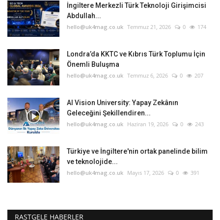
İngiltere Merkezli Türk Teknoloji Girişimcisi
Abdullah...
hello@uk4mag.co.uk
Temmuz 21, 2026
0
174
Londra’da KKTC ve Kıbrıs Türk Toplumu İçin
Önemli Buluşma
hello@uk4mag.co.uk
Temmuz 6, 2026
0
207
AI Vision University: Yapay Zekânın
Geleceğini Şekillendiren...
hello@uk4mag.co.uk
Haziran 19, 2026
0
243
Türkiye ve İngiltere'nin ortak panelinde bilim
ve teknolojide...
hello@uk4mag.co.uk
Mayıs 17, 2026
0
391
RASTGELE HABERLER