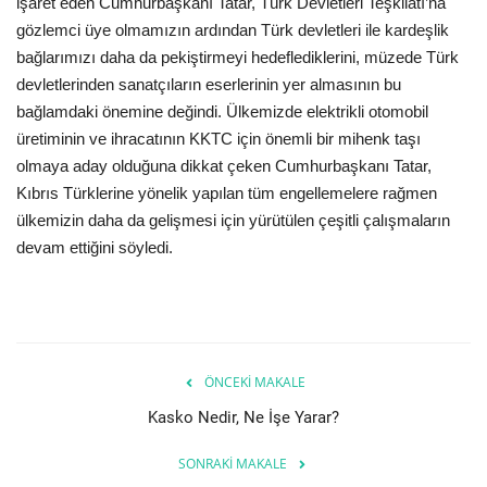
işaret eden Cumhurbaşkanı Tatar, Türk Devletleri Teşkilatı’na
gözlemci üye olmamızın ardından Türk devletleri ile kardeşlik
Teknoloji
bağlarımızı daha da pekiştirmeyi hedeflediklerini, müzede Türk
devletlerinden sanatçıların eserlerinin yer almasının bu
Etkinlik
bağlamdaki önemine değindi. Ülkemizde elektrikli otomobil
üretiminin ve ihracatının KKTC için önemli bir mihenk taşı
Hakkımızda
olmaya aday olduğuna dikkat çeken Cumhurbaşkanı Tatar,
Kıbrıs Türklerine yönelik yapılan tüm engellemelere rağmen
Galeri
ülkemizin daha da gelişmesi için yürütülen çeşitli çalışmaların
devam ettiğini söyledi.
İletişim
Dilim
English
Turkish
ÖNCEKI MAKALE
Kasko Nedir, Ne İşe Yarar?
SONRAKI MAKALE