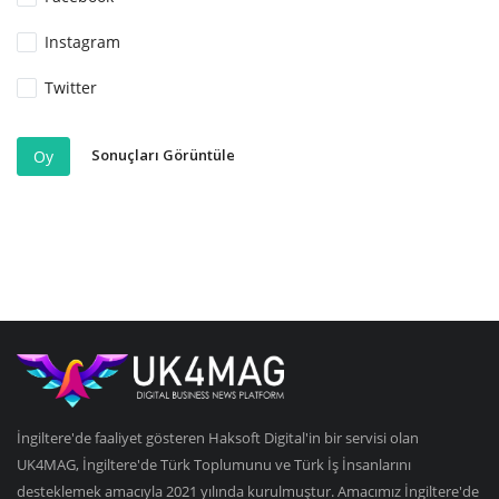
Instagram
Twitter
Sonuçları Görüntüle
Oy
İngiltere'de faaliyet gösteren Haksoft Digital'in bir servisi olan
UK4MAG, İngiltere'de Türk Toplumunu ve Türk İş İnsanlarını
desteklemek amacıyla 2021 yılında kurulmuştur. Amacımız İngiltere'de