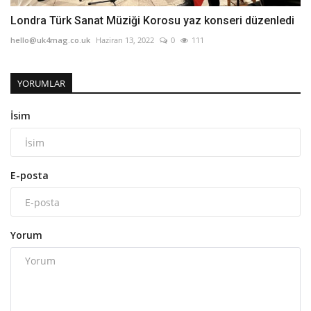
Londra Türk Sanat Müziği Korosu yaz konseri düzenledi
hello@uk4mag.co.uk
Haziran 13, 2022
0
111
YORUMLAR
İsim
E-posta
Yorum