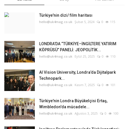
Türkiye'nin dizi/ film haritası
hello@uk4mag.co.uk
Şubat 5, 2024
0
115
LONDRA’DA “TÜRKİYE–İNGİLTERE YATIRIM
KÖPRÜSÜ” PANELİ: JEOPOLİTİK...
hello@uk4mag.co.uk
Eylül 25, 2025
0
110
AI Vision University, Londra’da Dijitalpark
Technopark...
hello@uk4mag.co.uk
Kasım 7, 2025
0
101
Türkiye'nin Londra Büyükelçisi Ertaş,
Wimbledon'da mücadele...
hello@uk4mag.co.uk
Ağustos 3, 2025
0
100