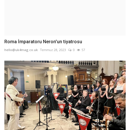
Roma İmparatoru Neron'un tiyatrosu
hello@uk4mag.co.uk
Temmuz 28, 2023
0
57