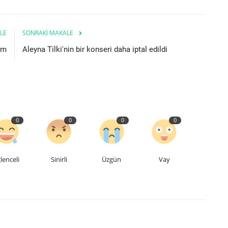
LE
SONRAKI MAKALE
em
Aleyna Tilki'nin bir konseri daha iptal edildi
0
0
0
0
lenceli
Sinirli
Üzgün
Vay