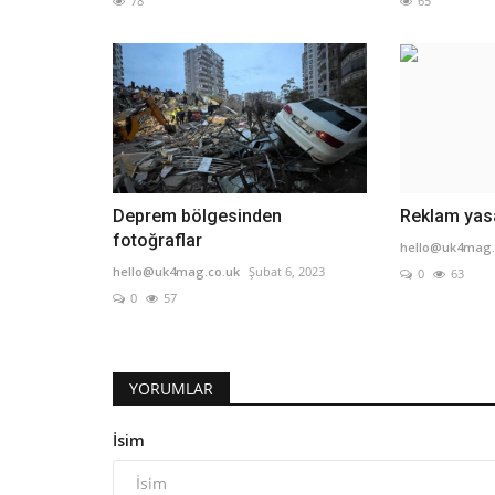
78
65
Deprem bölgesinden
Reklam yasa
fotoğraflar
hello@uk4mag.
hello@uk4mag.co.uk
Şubat 6, 2023
0
63
0
57
YORUMLAR
İsim