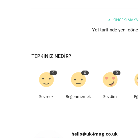
ÖNCEKI MAKA
Yol tarifinde yeni dön
TEPKINIZ NEDIR?
0
0
0
Sevmek
Beğenmemek
Sevdim
Eğ
hello@uk4mag.co.uk