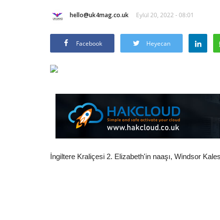
hello@uk4mag.co.uk
Eylül 20, 2022 - 08:01
Facebook
Heyecan
İngiltere Kraliçesi 2. Elizabeth'in naaşı, Windsor Kal