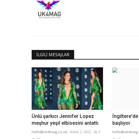
İLGILI MESAJLAR
Ünlü şarkıcı Jennifer Lopez
İngiltere'd
meşhur yeşil elbisesini anlattı
başlıyor
hello@uk4mag.co.uk
Aralık 2, 2022
0
hello@uk4mag.