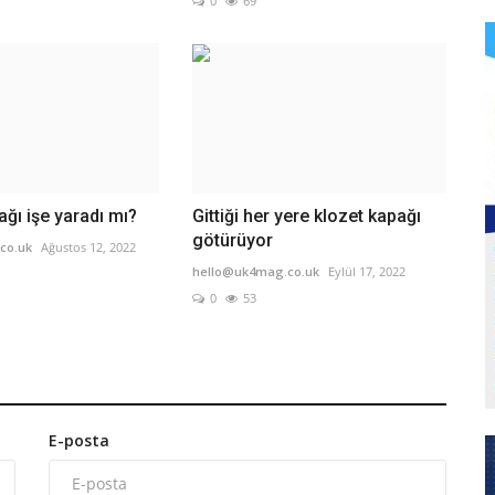
0
69
ğı işe yaradı mı?
Gittiği her yere klozet kapağı
götürüyor
co.uk
Ağustos 12, 2022
hello@uk4mag.co.uk
Eylül 17, 2022
0
53
E-posta