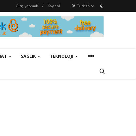
Giriş yapmak
/
Kayıt ol
Turkish
ANAT
SAĞLIK
TEKNOLOJI