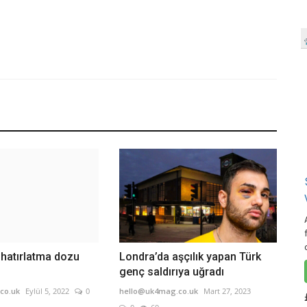
e hatırlatma dozu
Londra’da aşçılık yapan Türk
genç saldırıya uğradı
co.uk
Eylül 5, 2022
0
hello@uk4mag.co.uk
Mart 27, 2023