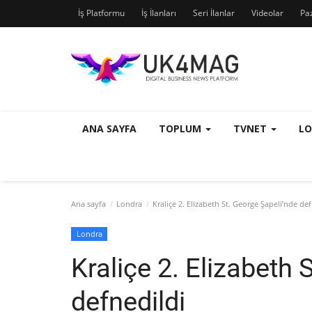
İş Platformu
İş İlanları
Seri İlanlar
Videolar
Pa
ANA SAYFA
TOPLUM
TVNET
L
Ana sayfa
Londra
Kraliçe 2. Elizabeth St. George Şapeli’nde def
Londra
Kraliçe 2. Elizabeth 
defnedildi