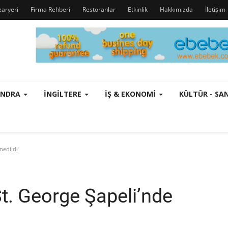
zaryeri
Firma Rehberi
Restoranlar
Etkinlik
Hakkımızda
İletişim
ONDRA
İNGILTERE
İŞ & EKONOMI
KÜLTÜR - S
nedildi
St. George Şapeli’nde