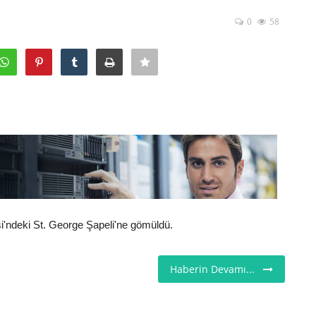
0
58
esi'ndeki St. George Şapeli'ne gömüldü.
Haberin Devamı...