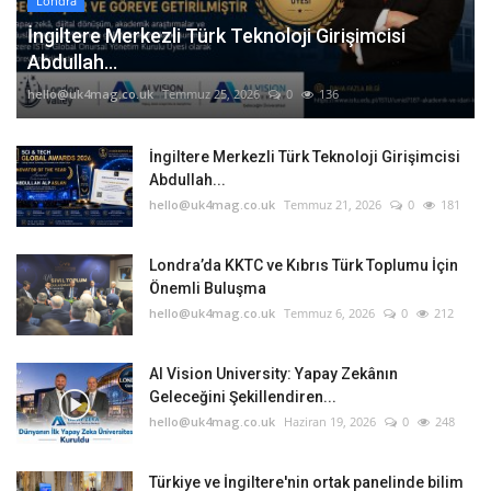
Londra
İngiltere Merkezli Türk Teknoloji Girişimcisi
Abdullah...
hello@uk4mag.co.uk
Temmuz 25, 2026
0
136
İngiltere Merkezli Türk Teknoloji Girişimcisi
Abdullah...
hello@uk4mag.co.uk
Temmuz 21, 2026
0
181
Londra’da KKTC ve Kıbrıs Türk Toplumu İçin
Önemli Buluşma
hello@uk4mag.co.uk
Temmuz 6, 2026
0
212
AI Vision University: Yapay Zekânın
Geleceğini Şekillendiren...
hello@uk4mag.co.uk
Haziran 19, 2026
0
248
Türkiye ve İngiltere'nin ortak panelinde bilim