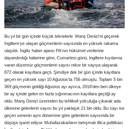
Londra
İngiltere
Bu yıl bir gün içinde küçük teknelerle Manş Denizi'ni geçerek
Videolar
İngiltere'ye ulaşan göçmenlerin sayısında en yüksek rakama
ulaşıldı. İngiliz haber ajansı PA'nın hükümet verilerine
İş & Ekonomi
dayandırdığı haberine göre, Cumartesi günü, İngiltere kıyılarına
varan düzensiz göçmenlerin sayısı rekor bir sayıya ulaşarak
Pazaryeri
872 olarak kayıtlara geçti. Şimdiye dek bir gün içinde kayıtlara
geçen en yüksek sayı 10 Ağustos'ta 756 olmuştu. Toplam 5 bin
Kültür - Sanat
369 göçmenin geldiği Ağustos ayı ayrıca, 2018'den beri ülkeye
bir ay içinde gelen en fazla sığınmacının kayıtlara geçtiği ay
Firma Rehberi
oldu. Manş Denizi üzerinden bu tehlikeli yolculuğa çıkarak ada
ülkesine gelenlerin sayısı bu yıl yaklaşık 21 bin oldu. Bu sayı ise
Restoranlar
geçen senenin aynı dönemine göre gelenlerin sayısında bir
düşüşe işaret ediyor. Muhafazakarların tartışmalı iltica politikası
Sağlık