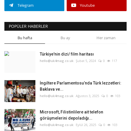
Telegram
Youtube
POPÜLER HABERLER
Bu hafta
Bu ay
Her zaman
Türkiye'nin dizi/ film haritası
hello@uk4mag.co.uk
Şubat 5, 2024
0
117
İngiltere Parlamentosu’nda Türk lezzetleri:
Baklava ve...
hello@uk4mag.co.uk
Ağustos 3, 2025
0
103
Microsoft, Filistinlilere ait telefon
görüşmelerini depoladığı...
hello@uk4mag.co.uk
Eylül 26, 2025
0
103