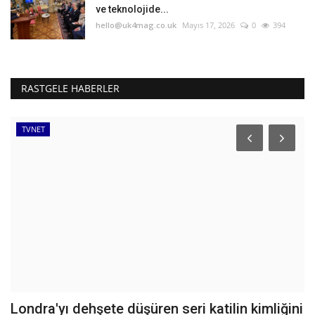
ve teknolojide...
hello@uk4mag.co.uk
Mayıs 17, 2026
0
394
RASTGELE HABERLER
TVNET
Londra'yı dehşete düşüren seri katilin kimliğini
P