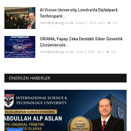
AI Vision University, Londra’da Dijitalpark
Technopark...
hello@uk4mag.co.uk
Kasım 7, 2025
0
103
ORIANA, Yapay Zeka Destekli Siber Güvenlik
Çözümleriyle...
hello@uk4mag.co.uk
Ocak 3, 2026
0
103
ÖNERILEN HABERLER