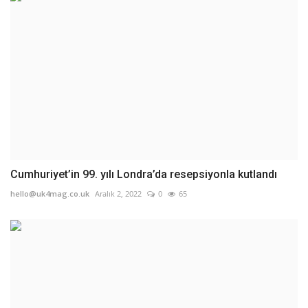
Cumhuriyet’in 99. yılı Londra’da resepsiyonla kutlandı
hello@uk4mag.co.uk
Aralık 2, 2022
0
65