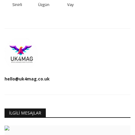
Sinirli
Üzgün
Vay
hello@uk4mag.co.uk
İLGILI MESAJLAR