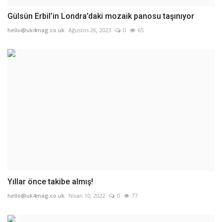
Gülsün Erbil’in Londra’daki mozaik panosu taşınıyor
hello@uk4mag.co.uk
Ağustos 26, 2023
0
65
Yıllar önce takibe almış!
hello@uk4mag.co.uk
Nisan 10, 2022
0
77