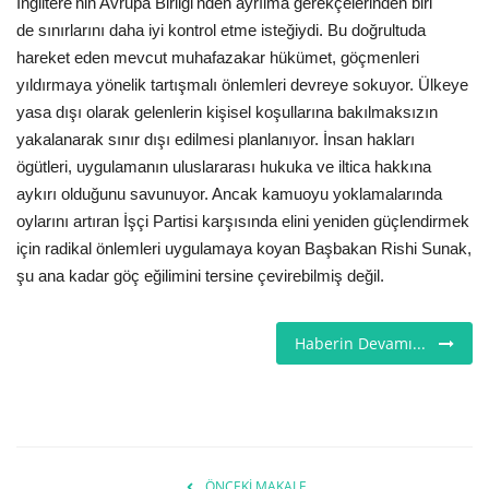
İngiltere'nin Avrupa Birliği'nden ayrılma gerekçelerinden biri
de sınırlarını daha iyi kontrol etme isteğiydi. Bu doğrultuda
Etkinlik
hareket eden mevcut muhafazakar hükümet, göçmenleri
yıldırmaya yönelik tartışmalı önlemleri devreye sokuyor. Ülkeye
Teknoloji
yasa dışı olarak gelenlerin kişisel koşullarına bakılmaksızın
yakalanarak sınır dışı edilmesi planlanıyor. İnsan hakları
Hakkımızda
ögütleri, uygulamanın uluslararası hukuka ve iltica hakkına
aykırı olduğunu savunuyor. Ancak kamuoyu yoklamalarında
Galeri
oylarını artıran İşçi Partisi karşısında elini yeniden güçlendirmek
için radikal önlemleri uygulamaya koyan Başbakan Rishi Sunak,
İletişim
şu ana kadar göç eğilimini tersine çevirebilmiş değil.
Dilim
Haberin Devamı...
English
Turkish
ÖNCEKI MAKALE