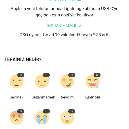
Apple'ın yeni telefonlarında Lightning kablodan USB-C'ye
geçişe kesin gözüyle bakılıyor
SONRAKI MAKALE
DSÖ uyardı: Covid-19 vakaları bir ayda %38 arttı
TEPKINIZ NEDIR?
0
0
0
0
Sevmek
Beğenmemek
Sevdim
Eğlenceli
0
0
0