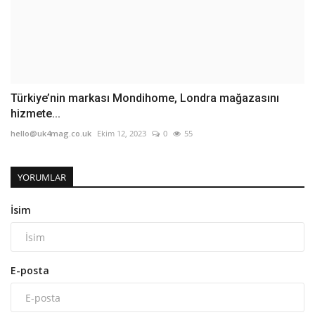
Türkiye’nin markası Mondihome, Londra mağazasını
hizmete...
hello@uk4mag.co.uk
Ekim 12, 2023
0
55
YORUMLAR
İsim
E-posta