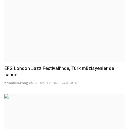
EFG London Jazz Festivali’nde, Türk müzisyenler de
sahne...
hello@uk4mag.co.uk
Aralık 2, 2022
0
48