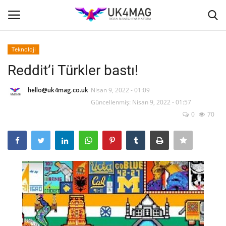
Teknoloji
Giriş yapmak
Kayıt ol
Reddit’i Türkler bastı!
Ana Sayfa
hello@uk4mag.co.uk
Nisan 9, 2022 - 01:09
Güncellenmiş: Nisan 9, 2022 - 01:57
0
70
İş Platformu
TVNET
TOPLUM
Londra
İş İlanları