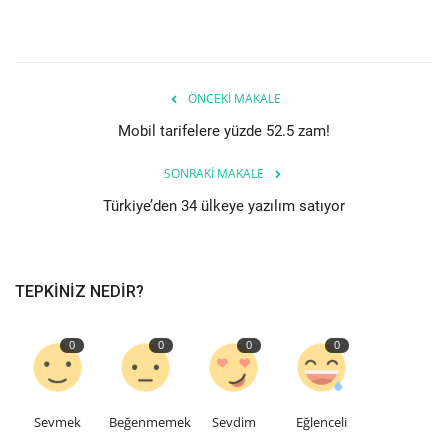
Etkinlik
Teknoloji
ÖNCEKI MAKALE
Mobil tarifelere yüzde 52.5 zam!
Hakkımızda
SONRAKI MAKALE
Galeri
Türkiye’den 34 ülkeye yazılım satıyor
İletişim
TEPKINIZ NEDIR?
Dilim
English
Turkish
0
0
0
0
Sevmek
Beğenmemek
Sevdim
Eğlenceli