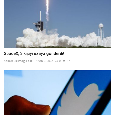
SpaceX, 3 kişiyi uzaya gönderdi!
hello@uk4mag.co.uk
Nisan 9, 2022
0
67