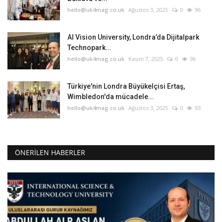
hello@uk4mag.co.uk
Ağustos 3, 2025
0
96
AI Vision University, Londra’da Dijitalpark
Technopark...
hello@uk4mag.co.uk
Kasım 7, 2025
0
96
Türkiye'nin Londra Büyükelçisi Ertaş,
Wimbledon'da mücadele...
hello@uk4mag.co.uk
Ağustos 3, 2025
0
93
ÖNERILEN HABERLER