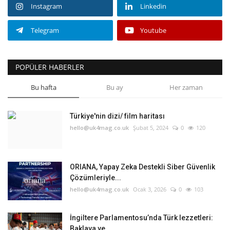
Instagram
Linkedin
Telegram
Youtube
POPÜLER HABERLER
Bu hafta
Bu ay
Her zaman
Türkiye'nin dizi/ film haritası
hello@uk4mag.co.uk
Şubat 5, 2024
0
120
ORIANA, Yapay Zeka Destekli Siber Güvenlik
Çözümleriyle...
hello@uk4mag.co.uk
Ocak 3, 2026
0
103
İngiltere Parlamentosu’nda Türk lezzetleri:
Baklava ve...