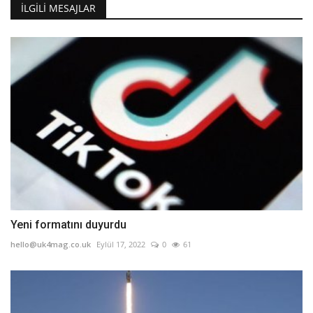
İLGILI MESAJLAR
Yeni formatını duyurdu
hello@uk4mag.co.uk
Eylül 17, 2022
0
61