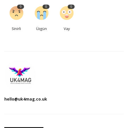
0
0
0
Sinirli
Üzgün
Vay
hello@uk4mag.co.uk