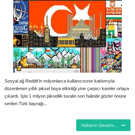
Seri İlanlar
İngiltere
Videolar
İş & Ekonomi
Pazaryeri
Sosyal ağ Reddit’in milyonlarca kullanıcısının katılımıyla
Kültür - Sanat
düzenlenen yıllık piksel boya etkinliği yine çarpıcı kareler ortaya
çıkardı. İşte 1 milyon piksellik tuvalin son halinde gözler önüne
Firma Rehberi
serilen Türk bayrağı...
Restoranlar
Haberin Devamı...
Sağlık