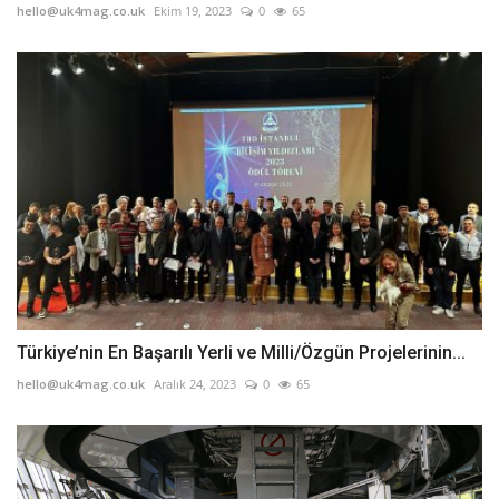
hello@uk4mag.co.uk
Ekim 19, 2023
0
65
Türkiye’nin En Başarılı Yerli ve Milli/Özgün Projelerinin...
hello@uk4mag.co.uk
Aralık 24, 2023
0
65