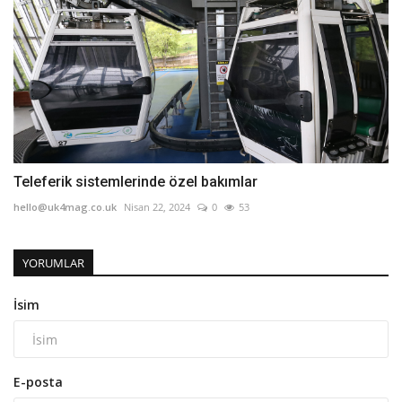
Teleferik sistemlerinde özel bakımlar
hello@uk4mag.co.uk
Nisan 22, 2024
0
53
YORUMLAR
İsim
E-posta