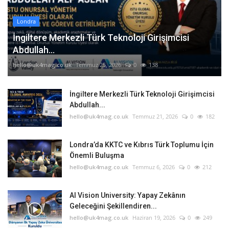
Londra
İngiltere Merkezli Türk Teknoloji Girişimcisi
Abdullah...
hello@uk4mag.co.uk
Temmuz 25, 2026
0
138
İngiltere Merkezli Türk Teknoloji Girişimcisi
Abdullah...
hello@uk4mag.co.uk
Temmuz 21, 2026
0
182
Londra’da KKTC ve Kıbrıs Türk Toplumu İçin
Önemli Buluşma
hello@uk4mag.co.uk
Temmuz 6, 2026
0
212
AI Vision University: Yapay Zekânın
Geleceğini Şekillendiren...
hello@uk4mag.co.uk
Haziran 19, 2026
0
249